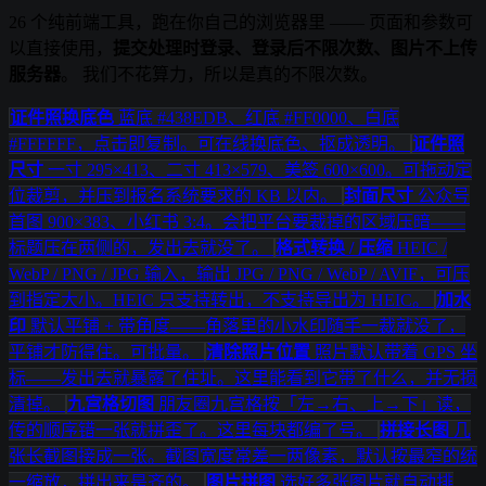
26 个纯前端工具，跑在你自己的浏览器里 —— 页面和参数可
以直接使用，
提交处理时登录、登录后不限次数、图片不上传
服务器
。 我们不花算力，所以是真的不限次数。
证件照换底色
蓝底 #438EDB、红底 #FF0000、白底
#FFFFFF，点击即复制。可在线换底色、抠成透明。
证件照
尺寸
一寸 295×413、二寸 413×579、美签 600×600。可拖动定
位裁剪，并压到报名系统要求的 KB 以内。
封面尺寸
公众号
首图 900×383、小红书 3:4。会把平台要裁掉的区域压暗——
标题压在两侧的，发出去就没了。
格式转换 / 压缩
HEIC /
WebP / PNG / JPG 输入，输出 JPG / PNG / WebP / AVIF，可压
到指定大小。HEIC 只支持转出，不支持导出为 HEIC。
加水
印
默认平铺 + 带角度——角落里的小水印随手一裁就没了，
平铺才防得住。可批量。
清除照片位置
照片默认带着 GPS 坐
标——发出去就暴露了住址。这里能看到它带了什么，并无损
清掉。
九宫格切图
朋友圈九宫格按「左→右、上→下」读，
传的顺序错一张就拼歪了。这里每块都编了号。
拼接长图
几
张长截图接成一张。截图宽度常差一两像素，默认按最窄的统
一缩放，拼出来是齐的。
图片拼图
选好多张图片就自动排