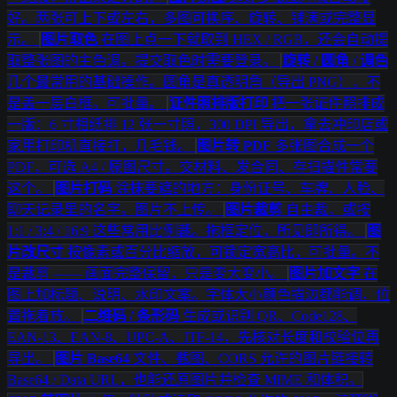
好。两张可上下或左右，多图可换序、旋转、铺满或完整显
示。
图片取色
在图上点一下就取到 HEX / RGB，还会自动提
取整张图的主色调。提交取色时需要登录。
旋转 / 圆角 / 调色
几个最常用的基础操作。圆角是真透明角（导出 PNG），不
是盖一层白框。可批量。
证件照排版打印
把一张证件照排成
一版：6 寸相纸排 12 张一寸照，300 DPI 导出，拿去冲印店或
家用打印机直接打，几毛钱。
图片转 PDF
多张图合成一个
PDF，可选 A4 / 原图尺寸。交材料、发合同、存扫描件常要
这个。
图片打码
涂抹要遮的地方：身份证号、车牌、人脸、
聊天记录里的名字。图片不上传。
图片裁剪
自由裁，或按
1:1 / 3:4 / 16:9 这些常用比例裁。拖框定位，所见即所得。
图
片改尺寸
按像素或百分比缩放，可锁定宽高比，可批量。不
是裁剪 —— 画面完整保留，只是变大变小。
图片加文字
在
图上加标题、说明、水印文案。字体大小颜色描边都能调，位
置拖着放。
二维码 / 条形码
生成或识别 QR、Code128、
EAN-13、EAN-8、UPC-A、ITF-14，先核对长度和校验位再
导出。
图片 Base64
文件、截图、CORS 允许的图片链接转
Base64 / Data URL，也能还原图片并检查 MIME 和体积。