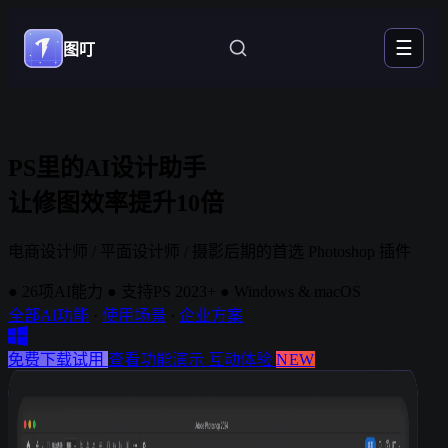
☰
图叮
PS里的AI设计助手
让修图效率提升10倍
电商设计师 / 平面设计师 / 摄影后期的首选 Photoshop 插件
●
26项AI能力
●
支持PS 2023+
●
Windows & macOS
全部AI功能
·
使用场景
·
企业方案
免费下载试用
查看功能演示
互动体验
NEW