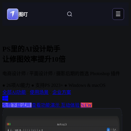
☰
图叮
PS里的AI设计助手
让修图效率提升10倍
电商设计师 / 平面设计师 / 摄影后期的首选 Photoshop 插件
●
26项AI能力
●
支持PS 2023+
●
Windows & macOS
全部AI功能
·
使用场景
·
企业方案
免费下载试用
查看功能演示
互动体验
NEW