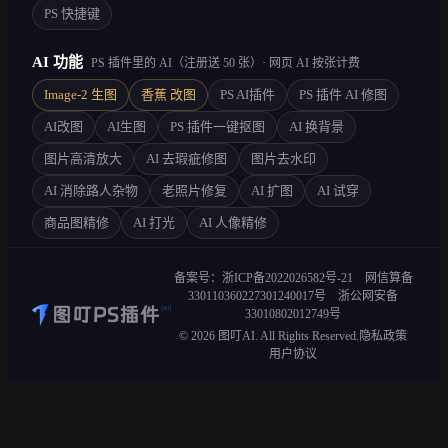
PS 快捷键
AI 功能
PS 插件里的 AI（注册送 50 张）· 网页 AI 按张计费
Image-2 生图
香蕉 改图
PS AI插件
PS 插件 AI 修图
AI改图
AI生图
PS 插件一键抠图
AI 换背景
图片高清放大
AI 去瑕疵修图
图片去水印
AI 消除路人杂物
老照片修复
AI 扩图
AI 试穿
商品图精修
AI 打光
AI 人像精修
备案号：浙ICP备2022026582号-21
网信算备
330110360227301240017号
浙公网安备
33010802012749号
©
2026
图叮AI. All Rights Reserved.
隐私政策
用户协议