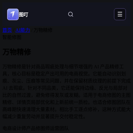
☰
图叮
首页
/
AI能力
/
万物精修
智能修图
万物精修
万物精修是针对商品瑕疵处理与细节增强的 AI 产品精修工
具，核心目标是稳定产出可用的电商视觉。它能自动识别划
痕、灰尘、压痕等常见问题，并在保留材质纹理的前提下完成
AI 去瑕疵。针对不同品类，它还能保持边缘、反光与局部对
比的自然过渡，避免修得发灰或发糊。适用于电商修图的主图
精修、详情页局部优化和上新前统一质检。也适合修图团队在
高峰期快速清理大量素材。相比手工逐点修补，这种方式能大
幅减少重复劳动并显著提升交付稳定性。
电商设计师
产品修图师
运营团队