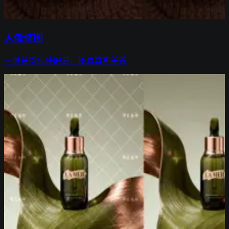
人像修图
一键祛除皮肤瑕疵，还原真实美貌