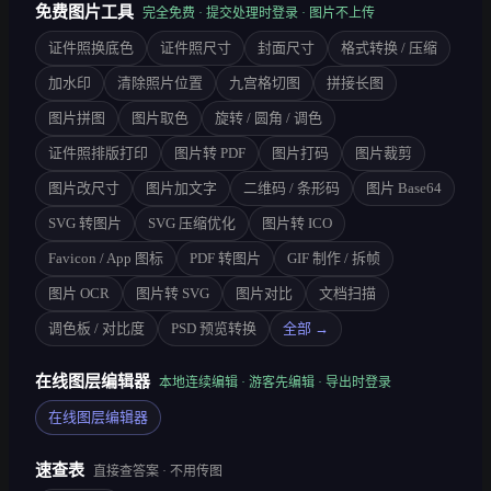
免费图片工具
完全免费 · 提交处理时登录 · 图片不上传
证件照换底色
证件照尺寸
封面尺寸
格式转换 / 压缩
加水印
清除照片位置
九宫格切图
拼接长图
图片拼图
图片取色
旋转 / 圆角 / 调色
证件照排版打印
图片转 PDF
图片打码
图片裁剪
图片改尺寸
图片加文字
二维码 / 条形码
图片 Base64
SVG 转图片
SVG 压缩优化
图片转 ICO
Favicon / App 图标
PDF 转图片
GIF 制作 / 拆帧
图片 OCR
图片转 SVG
图片对比
文档扫描
调色板 / 对比度
PSD 预览转换
全部 →
在线图层编辑器
本地连续编辑 · 游客先编辑 · 导出时登录
在线图层编辑器
速查表
直接查答案 · 不用传图