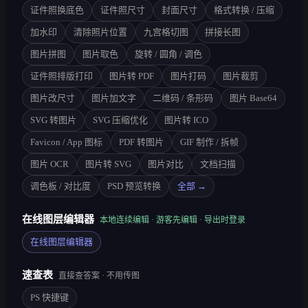
证件照换底色
证件照尺寸
封面尺寸
格式转换 / 压缩
加水印
清除照片位置
九宫格切图
拼接长图
图片拼图
图片取色
旋转 / 圆角 / 调色
证件照排版打印
图片转 PDF
图片打码
图片裁剪
图片改尺寸
图片加文字
二维码 / 条形码
图片 Base64
SVG 转图片
SVG 压缩优化
图片转 ICO
Favicon / App 图标
PDF 转图片
GIF 制作 / 拆帧
图片 OCR
图片转 SVG
图片对比
文档扫描
调色板 / 对比度
PSD 预览转换
全部 →
在线图层编辑器
本地连续编辑 · 游客先编辑 · 导出时登录
在线图层编辑器
速查表
直接查答案 · 不用传图
PS 快捷键