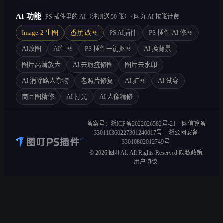
AI 功能
PS 插件里的 AI（注册送 50 张）· 网页 AI 按张计费
Image-2 生图
香蕉 改图
PS AI插件
PS 插件 AI 修图
AI改图
AI生图
PS 插件一键抠图
AI 换背景
图片高清放大
AI 去瑕疵修图
图片去水印
AI 消除路人杂物
老照片修复
AI 扩图
AI 试穿
商品图精修
AI 打光
AI 人像精修
备案号：浙ICP备2022026582号-21
网信算备
330110360227301240017号
浙公网安备
33010802012749号
©
2026
图叮AI. All Rights Reserved.
隐私政策
用户协议