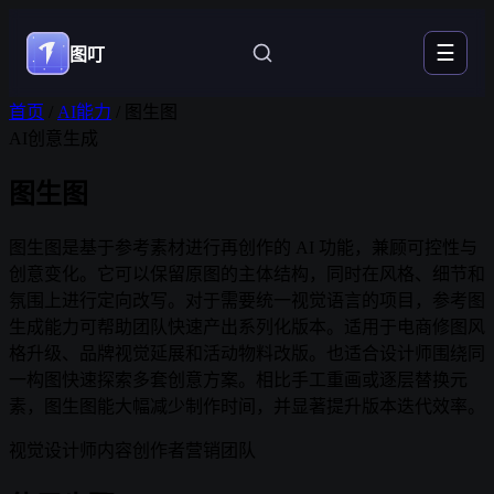
☰
图叮
首页
/
AI能力
/
图生图
AI创意生成
图生图
图生图是基于参考素材进行再创作的 AI 功能，兼顾可控性与
创意变化。它可以保留原图的主体结构，同时在风格、细节和
氛围上进行定向改写。对于需要统一视觉语言的项目，参考图
生成能力可帮助团队快速产出系列化版本。适用于电商修图风
格升级、品牌视觉延展和活动物料改版。也适合设计师围绕同
一构图快速探索多套创意方案。相比手工重画或逐层替换元
素，图生图能大幅减少制作时间，并显著提升版本迭代效率。
视觉设计师
内容创作者
营销团队