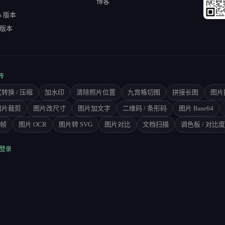
博客
s 版本
 版本
传
转换 / 压缩
加水印
清除照片位置
九宫格切图
拼接长图
图片
图片裁剪
图片改尺寸
图片加文字
二维码 / 条形码
图片 Base64
拆帧
图片 OCR
图片转 SVG
图片对比
文档扫描
调色板 / 对比度
时登录