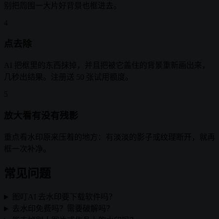
别把周围一大片好背景也框进去。
4
点去除
AI 把框里的东西抹掉，并且把被它盖住的背景重新画出来，
几秒出结果。注册送 50 张试用额度。
5
放大看有没有残影
重点看水印原来压着的地方：有淡淡的影子或纹理断开，就再
框一次补净。
常见问题
图叮AI 去水印要下载软件吗？
去水印免费吗？需要破解吗？