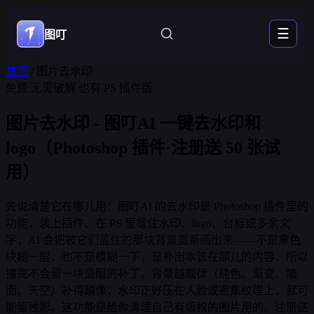
☰
图叮
首页
/
图片去水印
免费
无需破解
也有 PS 插件版
图片去水印 - 图叮AI 一键去水印和
logo（Photoshop 插件·注册送 50 张试
用）
先说清楚它在哪儿用：图叮AI 的去水印是 Photoshop 插件里的
功能，装上插件、在 PS 里框住水印、logo、台标或多余文
字，AI 会把被它们盖住的那块背景重新画出来——不是拿色
块糊一层，也不是模糊一下，是补出本该在那儿的内容，所以
擦完不会留一块显眼的补丁。背景越规律（纯色、渐变、墙
面、天空）补得越像；水印正好压在人脸或密集纹理上，就可
能留残影。这功能是给你清理自己有版权的图片用的。注册送