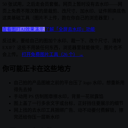
50 张试用，之后走会员套餐。网页上暂时没有去水印——网
页上免费不限次数的是裁剪、改尺寸、加水印、证件照换底色
这类基础工具（图片不上传，跑在你自己的浏览器里）。
查看图叮AI效果演示
了解「全屏去水印」功能
反过来，要给自己的图加个水印、裁一下、改个尺寸、清掉
EXIF？这些不用装任何东西，浏览器里就能做完，图片也不
会上传。
打开免费图片工具（26 个） →
你可能正卡在这些地方
自己拍的产品图被之前的平台压了 logo 水印，想重新用
得先去掉
手动用 PS 仿制图章擦水印，背景一花就露馅
图上盖了一行多余文字或台标，正好挡住要展示的细节
网上找的去水印工具捆绑广告、动不动要付费解锁，擦
完还给你压一层新水印