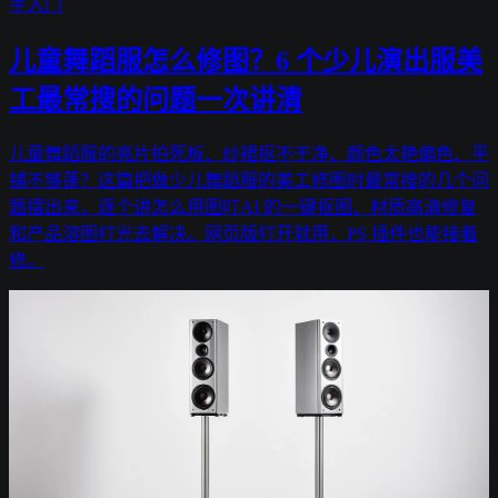
手入门
儿童舞蹈服怎么修图？6 个少儿演出服美
工最常搜的问题一次讲清
儿童舞蹈服的亮片拍死板、纱裙抠不干净、颜色太艳偏色、平
铺不够蓬？这篇把做少儿舞蹈服的美工修图时最常搜的几个问
题摆出来，逐个讲怎么用图叮AI 的一键抠图、材质高清修复
和产品溶图打光去解决。网页版打开就用，PS 插件也能接着
修。