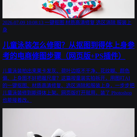
2026-07-09 10:08:13
一键抠图
材质高清修复
选区消除
服装上
身
儿童泳装怎么修图？从抠图到得体上身参
考的电商修图步骤（网页版+PS插件）
儿童泳装拍出来莱卡发灰、荷叶边抠不干净、花纹糊、颜色
偏、上身图不好把握尺度？这篇按童装实拍拆开，用图叮AI
的一键抠图、材质高清修复、选区消除和服装上身，一步步把
儿童泳装修到能得体上架。网页版打开就用，装了 Photoshop
也能接着改。