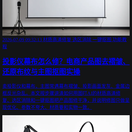
2026-07-09 09:32:13
材质高清修复
选区消除
一键抠图
功能教
程
投影仪幕布怎么修？电商产品图去褶皱、
还原布纹与主图抠图实操
卖投影仪和幕布，主图常遇幕布褶皱、投影画面发灰、金属边
框反光杂乱。本文按步骤讲清如何用图叮AI的材质高清修
复、选区消除和一键抠图把产品图修干净，并说明修图只做呈
现优化、参数不夸大、材质要和实物一致。