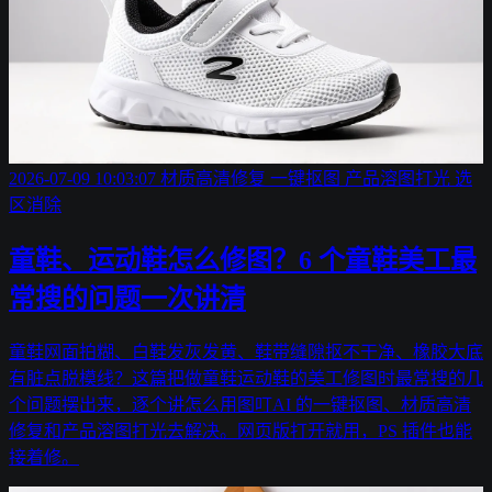
2026-07-09 10:03:07
材质高清修复
一键抠图
产品溶图打光
选
区消除
童鞋、运动鞋怎么修图？6 个童鞋美工最
常搜的问题一次讲清
童鞋网面拍糊、白鞋发灰发黄、鞋带缝隙抠不干净、橡胶大底
有脏点脱模线？这篇把做童鞋运动鞋的美工修图时最常搜的几
个问题摆出来，逐个讲怎么用图叮AI 的一键抠图、材质高清
修复和产品溶图打光去解决。网页版打开就用，PS 插件也能
接着修。