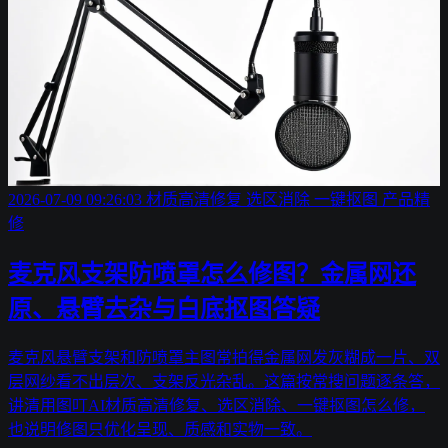
2026-07-09 09:26:03
材质高清修复
选区消除
一键抠图
产品精
修
麦克风支架防喷罩怎么修图？金属网还
原、悬臂去杂与白底抠图答疑
麦克风悬臂支架和防喷罩主图常拍得金属网发灰糊成一片、双
层网纱看不出层次、支架反光杂乱。这篇按常搜问题逐条答，
讲清用图叮AI材质高清修复、选区消除、一键抠图怎么修，
也说明修图只优化呈现、质感和实物一致。