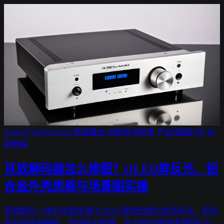
2026-07-09 09:19:52
局部重绘
材质高清修复
产品溶图打光
功
能教程
耳放解码器怎么修图？OLED屏反光、铝
合金外壳质感与场景图实操
耳放解码一体机主图常遇OLED小屏拍出摩尔纹和反光、铝合
金外壳质感糊掉、旋钮高光刺眼。本文按步骤讲清用图叮AI