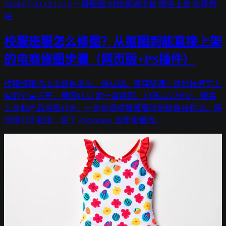
2026-07-09 10:13:18
一键抠图
材质高清修复
服装上身
功能教
程
校服班服怎么修图？从抠图到能直接上架
的电商修图步骤（网页版+PS插件）
校服班服拍出来颜色发灰、绣标糊、百褶裙塌？这篇按开学上
架的节奏拆开，用图叮AI 的一键抠图、材质高清修复、服装
上身和产品溶图打光，一步步把校服班服修到能直接挂店。网
页版打开就用，装了 Photoshop 也能接着改。