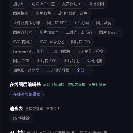
加水印
清除照片位置
九宫格切图
拼接长图
图片拼图
图片取色
旋转 / 圆角 / 调色
证件照排版打印
图片转 PDF
图片打码
图片裁剪
图片改尺寸
图片加文字
二维码 / 条形码
图片 Base64
SVG 转图片
SVG 压缩优化
图片转 ICO
Favicon / App 图标
PDF 转图片
GIF 制作 / 拆帧
图片 OCR
图片转 SVG
图片对比
文档扫描
调色板 / 对比度
PSD 预览转换
全部 →
在线图层编辑器
本地连续编辑 · 游客先编辑 · 导出时登录
在线图层编辑器
速查表
直接查答案 · 不用传图
PS 快捷键
AI 功能