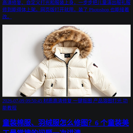
高清修复、自定义打光和服装上身，一步步把儿童演出服礼服
修到能得体上架。网页版打开就用，装了 Photoshop 也能接着
改。
2026-07-09 09:50:45
材质高清修复
一键抠图
产品溶图打光
功
能教程
童装棉服、羽绒服怎么修图？6 个童装美