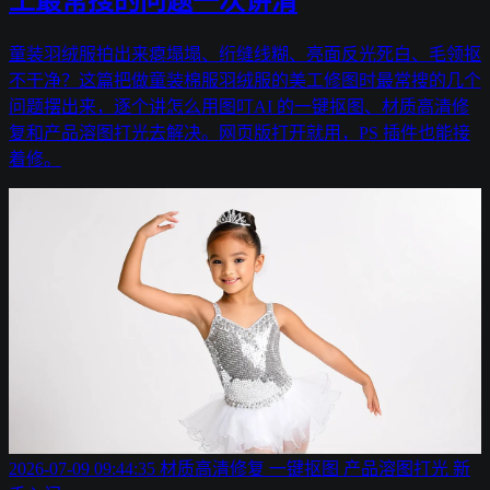
工最常搜的问题一次讲清
童装羽绒服拍出来瘪塌塌、绗缝线糊、亮面反光死白、毛领抠
不干净？这篇把做童装棉服羽绒服的美工修图时最常搜的几个
问题摆出来，逐个讲怎么用图叮AI 的一键抠图、材质高清修
复和产品溶图打光去解决。网页版打开就用，PS 插件也能接
着修。
2026-07-09 09:44:35
材质高清修复
一键抠图
产品溶图打光
新