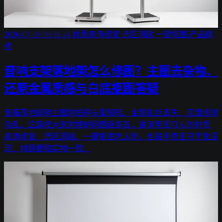
2026-07-09 09:38:24
材质高清修复
选区消除
一键抠图
产品精
修
音响支架落地架怎么修图？主图去杂物、
还原金属质感与白底抠图答疑
音箱落地脚架主图常拍得头重脚轻、金属拉丝丢失、底盘线材
杂乱。这篇按大家常搜的问题逐条答，讲清用图叮AI的材质
高清修复、选区消除、一键抠图怎么修，也说明修图只优化呈
现、材质要和实物一致。