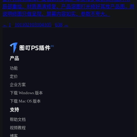
局部重绘、材质高清修复、产品溶图打光修好耳放产品图，并
说明修图只做呈现、屏幕内容如实、参数不夸大。
←
1
...
101
102
103
104
105
...
638
→
产品
功能
定价
企业方案
下载 Windows 版本
下载 Mac OS 版本
支持
帮助文档
视频教程
博客