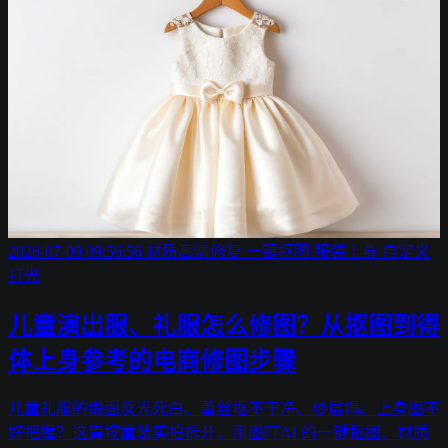
2026-07-09 09:56:56
材质高清修复
一键抠图
服装上身
自定义
打光
儿童演出服、礼服怎么修图？从抠图到得
体上身参考的电商修图步骤
儿童礼服的缎面反光死白、蕾丝抠不干净、纱层塌、上身图不
好把握？这篇按童装实拍拆开，用图叮AI 的一键抠图、材质