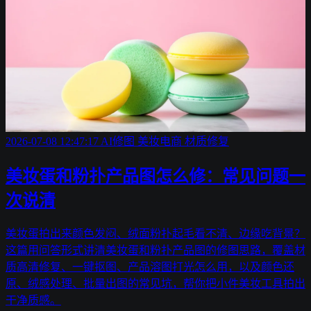
2026-07-08 12:47:17
AI修图
美妆电商
材质修复
美妆蛋和粉扑产品图怎么修：常见问题一
次说清
美妆蛋拍出来颜色发闷、绒面粉扑起毛看不清、边缘吃背景？
这篇用问答形式讲清美妆蛋和粉扑产品图的修图思路，覆盖材
质高清修复、一键抠图、产品溶图打光怎么用，以及颜色还
原、绒感处理、批量出图的常见坑，帮你把小件美妆工具拍出
干净质感。