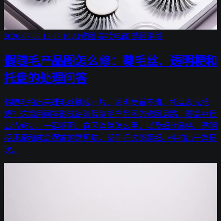
2026-07-08 13:07:10
AI修图
美妆电商
选区消除
假睫毛产品图怎么修：睫毛丝、透明梗和
托盘的处理问答
假睫毛拍出来睫毛丝糊成一片、透明梗看不清、托盘反光抢
戏？这篇用问答形式讲清假睫毛产品图的修图思路，覆盖材质
高清修复、一键抠图、选区消除怎么用，以及细丝质感、透明
梗还原和成盒摆放的常见坑，帮你把这类超细小件拍出干净层
次。