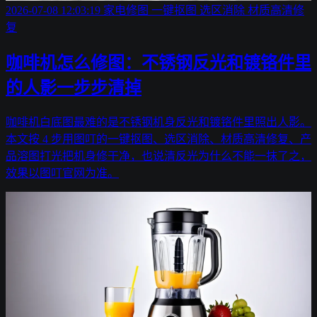
2026-07-08 12:03:19
家电修图
一键抠图
选区消除
材质高清修
复
咖啡机怎么修图：不锈钢反光和镀铬件里
的人影一步步清掉
咖啡机白底图最难的是不锈钢机身反光和镀铬件里照出人影。
本文按 4 步用图叮的一键抠图、选区消除、材质高清修复、产
品溶图打光把机身修干净，也说清反光为什么不能一抹了之，
效果以图叮官网为准。