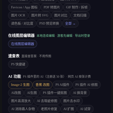
Favicon / App 图标
PDF 转图片
GIF 制作 / 拆帧
图片 OCR
图片转 SVG
图片对比
文档扫描
调色板 / 对比度
PSD 预览转换
全部 →
在线图层编辑器
本地连续编辑 · 游客先编辑 · 导出时登录
在线图层编辑器
速查表
直接查答案 · 不用传图
PS 快捷键
AI 功能
PS 插件里的 AI（注册送 50 张）· 网页 AI 按张计费
Image-2 生图
香蕉 改图
PS AI插件
PS 插件 AI 修图
AI改图
AI生图
PS 插件一键抠图
AI 换背景
图片高清放大
AI 去瑕疵修图
图片去水印
AI 消除路人杂物
老照片修复
AI 扩图
AI 试穿