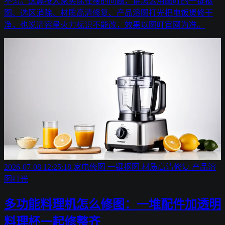
不匀。这篇按大家实际在搜的问题，讲怎么用图叮的一键抠
图、选区消除、材质高清修复、产品溶图打光把电饭煲修干
净，也说清容量火力标识不能改，效果以图叮官网为准。
2026-07-08 12:25:18
家电修图
一键抠图
材质高清修复
产品溶
图打光
多功能料理机怎么修图：一堆配件加透明
料理杯一起修整齐