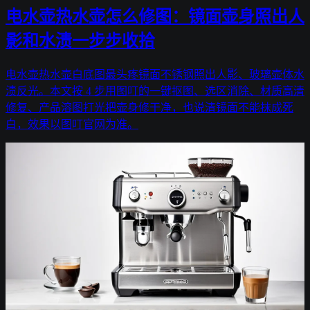
电水壶热水壶怎么修图：镜面壶身照出人
影和水渍一步步收拾
电水壶热水壶白底图最头疼镜面不锈钢照出人影、玻璃壶体水
渍反光。本文按 4 步用图叮的一键抠图、选区消除、材质高清
修复、产品溶图打光把壶身修干净，也说清镜面不能抹成死
白，效果以图叮官网为准。