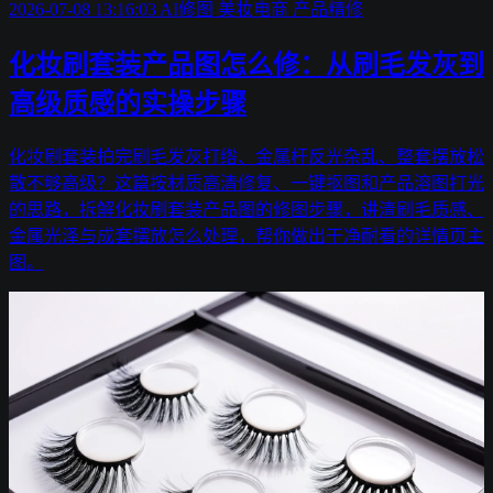
2026-07-08 13:16:03
AI修图
美妆电商
产品精修
化妆刷套装产品图怎么修：从刷毛发灰到
高级质感的实操步骤
化妆刷套装拍完刷毛发灰打绺、金属杆反光杂乱、整套摆放松
散不够高级？这篇按材质高清修复、一键抠图和产品溶图打光
的思路，拆解化妆刷套装产品图的修图步骤，讲清刷毛质感、
金属光泽与成套摆放怎么处理，帮你做出干净耐看的详情页主
图。