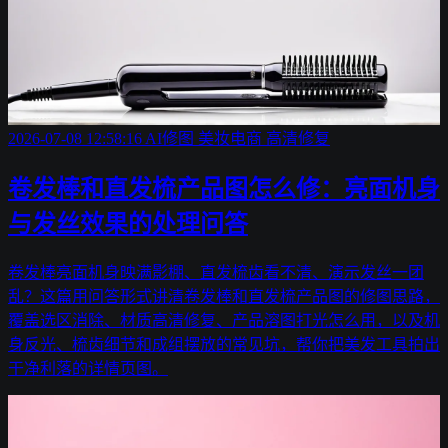
2026-07-08 12:58:16
AI修图
美妆电商
高清修复
卷发棒和直发梳产品图怎么修：亮面机身
与发丝效果的处理问答
卷发棒亮面机身映满影棚、直发梳齿看不清、演示发丝一团
乱？这篇用问答形式讲清卷发棒和直发梳产品图的修图思路，
覆盖选区消除、材质高清修复、产品溶图打光怎么用，以及机
身反光、梳齿细节和成组摆放的常见坑，帮你把美发工具拍出
干净利落的详情页图。