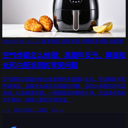
2026-07-08 11:51:25
家电修图
选区消除
材质高清修复
白底图
空气炸锅怎么修图：黑塑料反光、屏面眩
光和内胆涂层的常见问题
空气炸锅白底图的老大难是黑色亮面塑料反光、数码屏眩光和
内胆涂层。这篇按大家实际在搜的问题，讲怎么用图叮的选区
消除、材质高清修复、一键抠图把炸锅修干净，也说清参数标
识不能动，效果以图叮官网为准。
←
1
...
109
110
111
112
113
...
634
→