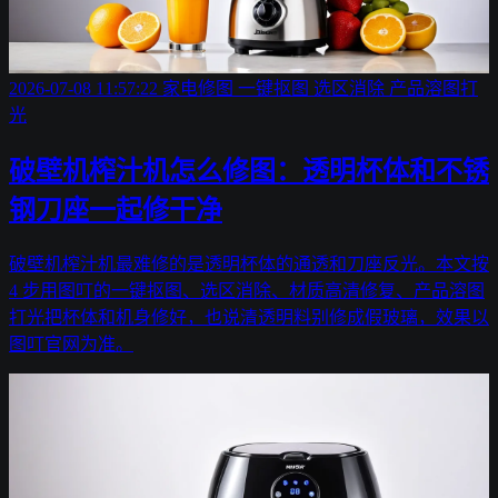
2026-07-08 11:57:22
家电修图
一键抠图
选区消除
产品溶图打
光
破壁机榨汁机怎么修图：透明杯体和不锈
钢刀座一起修干净
破壁机榨汁机最难修的是透明杯体的通透和刀座反光。本文按
4 步用图叮的一键抠图、选区消除、材质高清修复、产品溶图
打光把杯体和机身修好，也说清透明料别修成假玻璃，效果以
图叮官网为准。