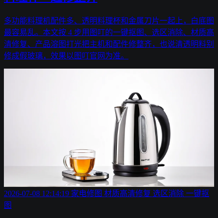
多功能料理机配件多、透明料理杯和金属刀片一起上，白底图
最容易乱。本文按 4 步用图叮的一键抠图、选区消除、材质高
清修复、产品溶图打光把主机和配件修整齐，也说清透明料别
修成假玻璃，效果以图叮官网为准。
2026-07-08 12:14:19
家电修图
材质高清修复
选区消除
一键抠
图