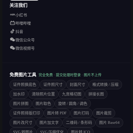
关注我们
小红书
哔哩哔哩
抖音
微信公众号
微信视频号
免费图片工具
完全免费 · 提交处理时登录 · 图片不上传
证件照换底色
证件照尺寸
封面尺寸
格式转换 / 压缩
加水印
清除照片位置
九宫格切图
拼接长图
图片拼图
图片取色
旋转 / 圆角 / 调色
证件照排版打印
图片转 PDF
图片打码
图片裁剪
图片改尺寸
图片加文字
二维码 / 条形码
图片 Base64
SVG 转图片
SVG 压缩优化
图片转 ICO