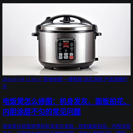
2026-07-08 12:36:17
家电修图
一键抠图
选区消除
产品溶图打
光
电饭煲怎么修图：机身发灰、面板拍花、
内胆涂层不匀的常见问题
电饭煲白底图常遇到机身发灰发脏、控制面板拍花、内胆涂层