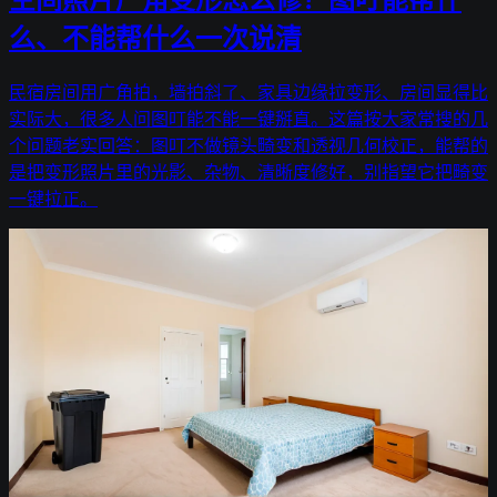
空间照片广角变形怎么修？图叮能帮什
么、不能帮什么一次说清
民宿房间用广角拍，墙拍斜了、家具边缘拉变形、房间显得比
实际大，很多人问图叮能不能一键掰直。这篇按大家常搜的几
个问题老实回答：图叮不做镜头畸变和透视几何校正，能帮的
是把变形照片里的光影、杂物、清晰度修好，别指望它把畸变
一键拉正。