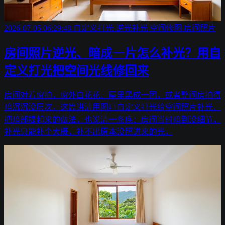
2026-07-05 06:29:48
自定义打光
逆光补光
空间修图
房间照片
房间照片逆光、暗成一片怎么补光？用自
定义打光把空间光线修回来
房间对着窗拍，窗外白花花、屋里黑成一团，或者整间房拍得
暗沉沉没层次。这篇讲清用图叮自定义打光给空间照片补光、
把暗部提起来的做法，也说清一条底：房间当时暗到没细节，
补光只能补个大概，补不出原本没照进来的光。