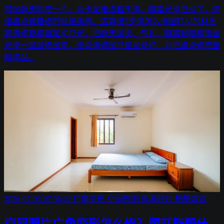
可颂酥皮糊成一片、马卡龙裙边看不清、糖霜光泽拍没了，烘
焙甜点最难修的就是质感。这篇按5步讲怎么用图叮AI的材质
高清修复和自定义打光，把酥皮层次、气孔、糖霜颗粒和镜面
光泽一层层修出来，也说清修图只是呈现好、别把甜点修成塑
料样品。
2026-07-05 07:36:22
广角变形
空间修图
房源照片
拍摄建议