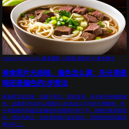
2026-07-05 08:32:18
美食摄影
AI修图
调色打光
美食博主
美食照片光线暗、偏色怎么调：先分清是
暗还是偏色的5步救法
美食照又暗又黄、白盘子发灰、菜色发青，多半是光线暗加偏
色。这篇按5步讲怎么用图叮AI的自定义打光和万物精修，先
分清是暗的问题还是偏色的问题再分别下手，把暗光美食照提
亮、把杂色掰正，也说清修图只是呈现好、别把颜色调到跟实
物对不上。