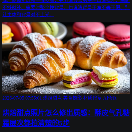
除、图像扩展和一键抠图，先分清该留的摆件再清掉乱，画面
不够就补、需要时整个换背景，也说清背景干净不等于假、别
让主体和背景对不上光。
2026-07-05 07:55:01
烘焙甜点
美食摄影
材质修复
AI修图
烘焙甜点照片怎么修出质感：酥皮气孔糖
霜层次都拍清楚的5步