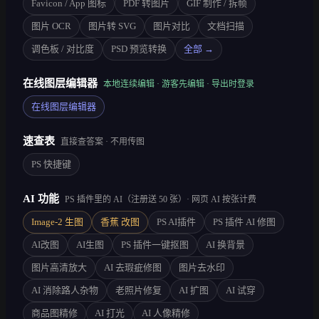
Favicon / App 图标
PDF 转图片
GIF 制作 / 拆帧
图片 OCR
图片转 SVG
图片对比
文档扫描
调色板 / 对比度
PSD 预览转换
全部 →
在线图层编辑器
本地连续编辑 · 游客先编辑 · 导出时登录
在线图层编辑器
速查表
直接查答案 · 不用传图
PS 快捷键
AI 功能
PS 插件里的 AI（注册送 50 张）· 网页 AI 按张计费
Image-2 生图
香蕉 改图
PS AI插件
PS 插件 AI 修图
AI改图
AI生图
PS 插件一键抠图
AI 换背景
图片高清放大
AI 去瑕疵修图
图片去水印
AI 消除路人杂物
老照片修复
AI 扩图
AI 试穿
商品图精修
AI 打光
AI 人像精修