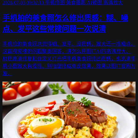
2026-07-05 09:02:10
手机修图
美食摄影
AI修图
高清放大
手机拍的美食照怎么修出质感：糊、噪
点、发平这些常搜问题一次说清
手机拍的美食照总觉得糊、发平、没质感，放大还一堆噪点。
这篇按常搜的问题聚类回答，讲怎么用图叮AI的高清放大、
材质高清修复和自定义打光把手机美食照修出质感，也说清手
机小图放大有极限、别指望修成单反效果，效果以图叮官网为
准。