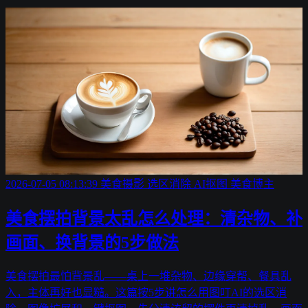
2026-07-05 08:13:39
美食摄影
选区消除
AI抠图
美食博主
美食摆拍背景太乱怎么处理：清杂物、补
画面、换背景的5步做法
美食摆拍最怕背景乱——桌上一堆杂物、边缘穿帮、餐具乱
入，主体再好也显糙。这篇按5步讲怎么用图叮AI的选区消