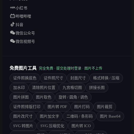
小红书
哔哩哔哩
抖音
微信公众号
微信视频号
免费图片工具
完全免费 · 提交处理时登录 · 图片不上传
证件照换底色
证件照尺寸
封面尺寸
格式转换 / 压缩
加水印
清除照片位置
九宫格切图
拼接长图
图片拼图
图片取色
旋转 / 圆角 / 调色
证件照排版打印
图片转 PDF
图片打码
图片裁剪
图片改尺寸
图片加文字
二维码 / 条形码
图片 Base64
SVG 转图片
SVG 压缩优化
图片转 ICO