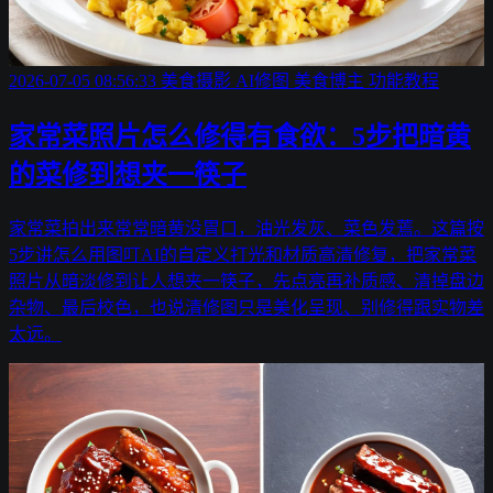
2026-07-05 08:56:33
美食摄影
AI修图
美食博主
功能教程
家常菜照片怎么修得有食欲：5步把暗黄
的菜修到想夹一筷子
家常菜拍出来常常暗黄没胃口，油光发灰、菜色发蔫。这篇按
5步讲怎么用图叮AI的自定义打光和材质高清修复，把家常菜
照片从暗淡修到让人想夹一筷子，先点亮再补质感、清掉盘边
杂物、最后校色，也说清修图只是美化呈现、别修得跟实物差
太远。