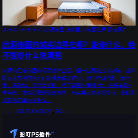
2026-07-05 05:50:02
房源修图
诚实展示
修图边界
民宿照片
房源修图的诚实边界在哪？能修什么、绝
不能修什么说清楚
房源和民宿修图修得漂亮好出租，但一越界就成了欺骗。这篇
按大家常搜的几个问题讲清诚实边界：图叮能调光影、清晰
度、清杂物、换背景抠图，绝不能把小房间P大、把停车场P
成海景、把墙面霉斑裂缝抹掉，真实展示才不招投诉，靠假图
骗来的订单退得更快。
←
1
...
166
167
168
169
170
...
642
→