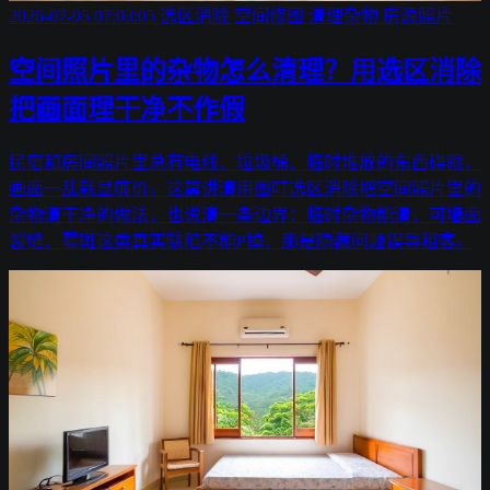
2026-07-05 07:03:05
选区消除
空间修图
清理杂物
房源照片
空间照片里的杂物怎么清理？用选区消除
把画面理干净不作假
民宿和房间照片里总有电线、垃圾桶、临时堆放的东西碍眼，
画面一乱就显廉价。这篇讲清用图叮选区消除把空间照片里的
杂物清干净的做法，也说清一条边界：临时杂物能清，可墙面
裂缝、霉斑这类真实缺陷不能P掉，那是隐藏问题误导租客。