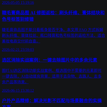
2026-05-05 15:19:16
睫毛膏商品图 AI 修图返检：刷头纤维、膏体结块和
色号标签别修错
睫毛膏商品图不能只看瓶身是否干净。本文用 FAQ 方式拆解
刷头纤维、膏体拉丝、瓶口残膏和色号标签的返检方法，适合
美妆电商交付前自查。
2026-02-21 23:59:03
选区消除实战案例：一键去除图片中的多余元素
图叮AI选区消除功能实战案例，框选图中不需要的元素即可
一键去除，AI自动填充背景，适用于去杂物、去路人、去多
余产品等场景。
2026-06-15 15:30:12
户外产品精修：解决光影不匹配与场景融合的实操