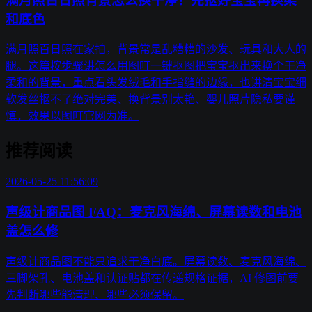
满月照百日照背景怎么换干净？先抠好宝宝再换柔
和底色
满月照百日照在家拍，背景常是乱糟糟的沙发、玩具和大人的
腿。这篇按步骤讲怎么用图叮一键抠图把宝宝抠出来换个干净
柔和的背景，重点看头发绒毛和手指缝的边缘，也讲清宝宝细
软发丝抠不了绝对完美、换背景别太艳、婴儿照片隐私要谨
慎，效果以图叮官网为准。
推荐阅读
2026-05-25 11:56:09
声级计商品图 FAQ：麦克风海绵、屏幕读数和电池
盖怎么修
声级计商品图不能只追求干净白底。屏幕读数、麦克风海绵、
三脚架孔、电池盖和认证贴都在传递规格证据，AI 修图前要
先判断哪些能清理、哪些必须保留。