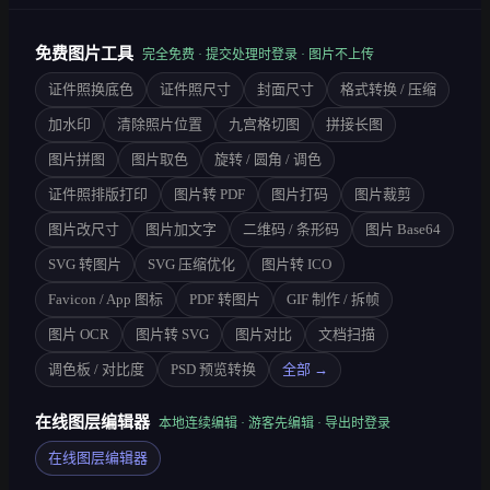
免费图片工具
完全免费 · 提交处理时登录 · 图片不上传
证件照换底色
证件照尺寸
封面尺寸
格式转换 / 压缩
加水印
清除照片位置
九宫格切图
拼接长图
图片拼图
图片取色
旋转 / 圆角 / 调色
证件照排版打印
图片转 PDF
图片打码
图片裁剪
图片改尺寸
图片加文字
二维码 / 条形码
图片 Base64
SVG 转图片
SVG 压缩优化
图片转 ICO
Favicon / App 图标
PDF 转图片
GIF 制作 / 拆帧
图片 OCR
图片转 SVG
图片对比
文档扫描
调色板 / 对比度
PSD 预览转换
全部 →
在线图层编辑器
本地连续编辑 · 游客先编辑 · 导出时登录
在线图层编辑器