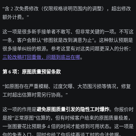
“含 2 次免费修改（仅限规格说明范围内的调整），超出修改
额外计费。”
这一项是很多新手接单者不敢写、但非常关键的一项。不写这
一条，客户会默认”修图就是改到满意为止”。这种默认预期是
很多接单纠纷的根源。参考这里有对这类问题更深入的分析：
三轮改稿打回重做，问题到底出在哪
。
第 6 项：原图质量预留条款
“如原图存在严重模糊、过度欠曝、大范围污损等情况，修复
工时超出估算时需另行协商。”
这一项的作用是
避免原图质量引发的隐性工时爆炸
。你报价时
是按”正常原图”估算的，但有时候客户给来的原图质量极差，
一张图要花比预期多 4 倍的时间才能修到可用状态。这一项是
你的免责入口，同时也给了你后续再谈工时的合法依据。