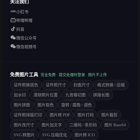
关注我们
小红书
哔哩哔哩
抖音
微信公众号
微信视频号
免费图片工具
完全免费 · 提交处理时登录 · 图片不上传
证件照换底色
证件照尺寸
封面尺寸
格式转换 / 压缩
加水印
清除照片位置
九宫格切图
拼接长图
图片拼图
图片取色
旋转 / 圆角 / 调色
证件照排版打印
图片转 PDF
图片打码
图片裁剪
图片改尺寸
图片加文字
二维码 / 条形码
图片 Base64
SVG 转图片
SVG 压缩优化
图片转 ICO