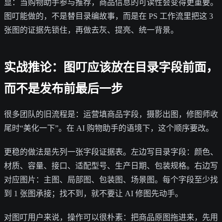
显：当购物助手参与推荐，商品信息的可读性会变得更重要。
图叮能做的，不是替目录编故事，而是在 PS 工作流里把这 3
张图的证据先锁住，再做去灰、提亮、统一背景。
实战推论：图叮应该放在目录字段前面，
而不是发布前最后一步
很多团队的旧流程是：运营填商品字段，摄影出图，修图师收
尾时“美化一下”。在 AI 购物助手的语境下，这个顺序要改。
更稳的做法是先列一张字段证据表。左边写目录字段：颜色、
材质、容量、接口、适配型号、生产日期、包装规格。右边写
对应图片：主图、局部图、包装图、场景图。每个字段至少找
到 1 张图承接；找不到，就不要让 AI 修图先动手。
对图叮用户来说，操作可以很朴素：把商品原图拖进来，先用