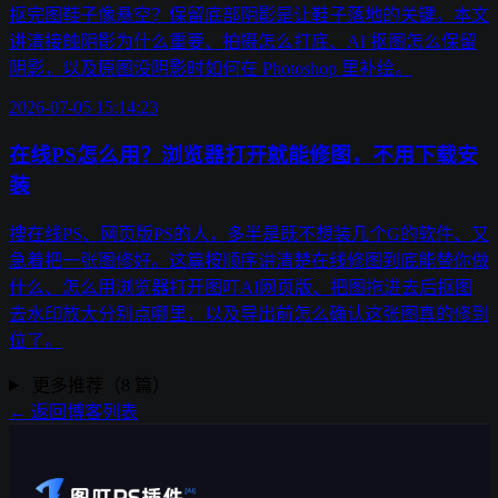
抠完图鞋子像悬空？保留底部阴影是让鞋子落地的关键。本文
讲清接触阴影为什么重要、拍摄怎么打底、AI 抠图怎么保留
阴影，以及原图没阴影时如何在 Photoshop 里补绘。
2026-07-05 15:14:23
在线PS怎么用？浏览器打开就能修图，不用下载安
装
搜在线PS、网页版PS的人，多半是既不想装几个G的软件、又
急着把一张图修好。这篇按顺序讲清楚在线修图到底能替你做
什么、怎么用浏览器打开图叮AI网页版、把图拖进去后抠图
去水印放大分别点哪里，以及导出前怎么确认这张图真的修到
位了。
更多推荐（8 篇）
← 返回博客列表