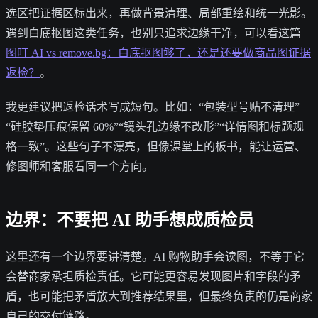
选区把证据区标出来，再做背景清理、局部重绘和统一光影。
遇到白底抠图这类任务，也别只追求边缘干净，可以看这篇
图叮 AI vs remove.bg：白底抠图够了，还是还要做商品图证据
返检？
。
我更建议把返检话术写成短句。比如：“包装型号贴不清理”
“硅胶垫压痕保留 60%”“镜头孔边缘不改形”“详情图和标题规
格一致”。这些句子不漂亮，但像课堂上的板书，能让运营、
修图师和客服看同一个方向。
边界：不要把 AI 助手想成质检员
这里还有一个边界要讲清楚。AI 购物助手会读图，不等于它
会替商家承担质检责任。它可能更容易发现图片和字段的矛
盾，也可能把矛盾放大到推荐结果里，但最终负责的仍是商家
自己的交付链路。