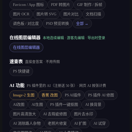
Favicon / App 图标
PDF 转图片
GIF 制作 / 拆帧
图片 OCR
图片转 SVG
图片对比
文档扫描
调色板 / 对比度
PSD 预览转换
全部 →
在线图层编辑器
本地连续编辑 · 游客先编辑 · 导出时登录
在线图层编辑器
速查表
直接查答案 · 不用传图
PS 快捷键
AI 功能
PS 插件里的 AI（注册送 50 张）· 网页 AI 按张计费
Image-2 生图
香蕉 改图
PS AI插件
PS 插件 AI 修图
AI改图
AI生图
PS 插件一键抠图
AI 换背景
图片高清放大
AI 去瑕疵修图
图片去水印
AI 消除路人杂物
老照片修复
AI 扩图
AI 试穿