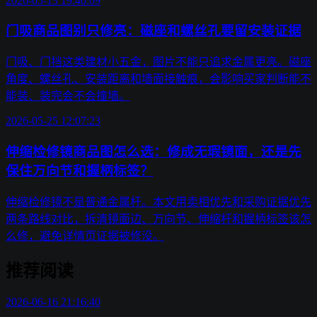
2026-05-13 19:40:09
门吸商品图别只修亮：磁座和螺丝孔要留安装证据
门吸、门挡这类建材小五金，图片不能只追求金属更亮。磁座
角度、螺丝孔、安装距离和墙面接触痕，会影响买家判断能不
能装、装完会不会撞墙。
2026-05-25 12:07:23
伸缩检修镜商品图怎么选：修成无瑕镜面，还是先
保住万向节和握柄标签？
伸缩检修镜不是普通金属杆。本文用卖相优先和采购证据优先
两条路线对比，拆清镜面边、万向节、伸缩杆和握柄标签该怎
么修，避免详情页证据被修没。
推荐阅读
2026-06-16 21:16:40