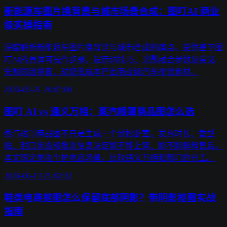
新能源车图片换背景与城市场景合成：图叮AI 商业
级实操指南
深度解析新能源车图片换背景与城市合成的痛点。提供基于图
叮AI的具体可操作步骤、提示词技巧、光影融合参数及常见
失败原因排查，助您低成本产出商业级汽车视觉素材。
2026-05-21 20:07:00
图叮 AI vs 通义万相：蒸汽眼罩商品图怎么选
蒸汽眼罩商品图不只是生成一个放松卧室。发热时长、香型
贴、封口状态和批次信息决定能不能上架、能不能解释售后。
本文限定美妆个护电商场景，比较通义万相和图叮的分工。
2026-06-13 21:02:32
鞋类电商抠图怎么保留底部阴影？带阴影抠图实战
指南