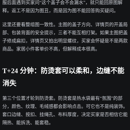
服后面遇到买家问“这个盖子会不会漏水”，就只能回原图解
释。返工不是因为图丑，而是因为图不能回答购买疑问。
这里还要看整组图一致性。主图的盖子方向、详情页的开盖局
部、包装背面的安全提示，三者不能互相打架。如果主图把盖
子修成扁扣，详情页又拍出明显螺纹，买家会怀疑是不是两款
商品。家居小件客单价不高，但解释成本很高。
T+24 分钟：防烫套可以柔和，边缝不能
消失
第三个位置才轮到防烫套。防烫套是热水袋最有“氛围”的部
分，颜色、纹理、毛绒感都会影响点击。可它也不是纯装饰。
套口边缝、按扣、挂绳孔、布料厚度，决定买家是否相信它能
隔热、能拆洗、能套稳。