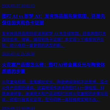
2026-05-17 10:41:15
图叮 AI vs 即梦 AI：发夹饰品图先做氛围，还是先
保住齿夹和色卡证据
发夹饰品商品图到底该用即梦 AI 先生成氛围，还是用图叮先
保住齿夹、弹簧、镀层和色卡证据？本文按 5 个维度拆开比
较，给小电商一套更稳的选型判断。
2026-07-11 21:26:30
火花塞产品图怎么修：图叮AI修金属反光与陶瓷体
质感的步骤
火花塞电极细、金属螺纹反光、陶瓷绝缘体拍不出质感，是点
火件产品图的通病。这篇按顺序讲清用图叮AI一键抠图、材
质高清修复、高清放大和产品溶图打光修火花塞图的步骤与验
收，修图只做美化呈现，型号间隙一类规格按实物不改。
2026-06-13 16:08:43