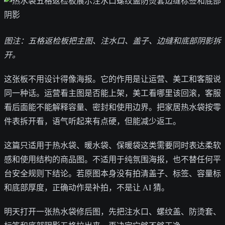
图注：五格返检板把主图、注水口、盖子、边缝和底部阴影拆
开。
这张板不用设计得像海报。它的作用是让运营、美工和客服说
同一种话。运营看主图是否能上架，美工看哪里该回滚，客服
看后面能不能解释容量、密封和使用边界。把家居热水袋按零
件表拆开看，语气听起来有点硬，但能减少返工。
这篇只适用于热水袋、暖水袋、保暖袋这类需要同时表达柔软
感和使用结构的商品图。不适用于纯氛围海报，也不替任何平
台安全规则下结论。若原图本身没有拍清盖子、标签、容量标
和底部厚度，正确动作是补拍，不是让 AI 猜。
明天打开一张热水袋修后图，先把注水口、螺纹盖、防烫套、