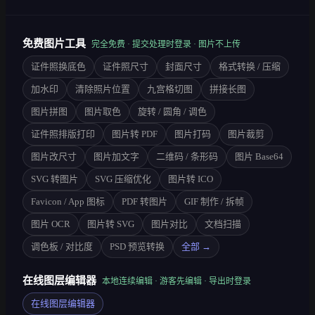
免费图片工具
完全免费 · 提交处理时登录 · 图片不上传
证件照换底色
证件照尺寸
封面尺寸
格式转换 / 压缩
加水印
清除照片位置
九宫格切图
拼接长图
图片拼图
图片取色
旋转 / 圆角 / 调色
证件照排版打印
图片转 PDF
图片打码
图片裁剪
图片改尺寸
图片加文字
二维码 / 条形码
图片 Base64
SVG 转图片
SVG 压缩优化
图片转 ICO
Favicon / App 图标
PDF 转图片
GIF 制作 / 拆帧
图片 OCR
图片转 SVG
图片对比
文档扫描
调色板 / 对比度
PSD 预览转换
全部 →
在线图层编辑器
本地连续编辑 · 游客先编辑 · 导出时登录
在线图层编辑器