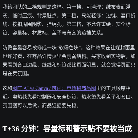
我给团队的三档规则是这样。第一档，可清理：绒布表面浮
灰、临时压痕、背景脏点。第二档，只能轻修：边缝、套口折
线、按扣周围阴影、挂绳孔。第三档，不允许重绘：安全标
签、容量标、材质标、盖子与布套的遮挡关系。
防烫套最容易被修成一块“软糯色块”。这种效果在社媒封面里
也许好看，在商品详情页里会削弱结构。买家收到实物后，如
果看到套口边缘、缝线和标签都比页面明显，就会觉得页面只
是在卖氛围。
这和
图叮 AI vs Canva / 可画：电热毯商品图
里的工具顺序相
近。电热毯先看控制器和安全标签，热水袋先看盖子和套口。
氛围图可以后做，商品证据要先稳。
T+36 分钟：容量标和警示贴不要被当成