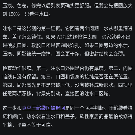
压痕、色差，修完以后列表页确实更舒服。但我会先把图放大
到 150%，只看注水口。
注水口是这张图的第一证据。它回答两个问题：水从哪里灌进
去，盖子怎么锁住。如果 AI 把边缘修得太圆，买家就看不出
是硬质口圈、软胶口还是普通装饰孔。如果口圈旁边的水渍、
压痕、阴影被统一磨掉，图会更干净，但密封结构会变薄。
检查动作很窄。第一，注水口外圈是否仍有厚度。第二，内圈
暗线有没有保留。第三，口圈和袋身的接缝是否还在原位置。
第四，局部高光是不是只被压低，没有被补成新形状。四项里
任意两项漂移，背景先别动，直接回滚注水口区域。
这一步和
真空压缩袋图被退回
是同一个底层判断。压缩袋看拉
链和阀门，热水袋看注水口和盖子。软性家居商品最怕被修得
平整，平整不等于可信。