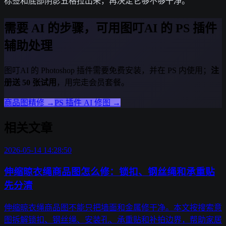
标签和底部阴影五格拉出来，再决定它够不够干净。
需要 AI 的步骤，可用图叮AI 的 PS 插件
辅助处理
图叮AI 的 Photoshop 插件需要免费安装，并在 PS 内使用；
注
册送 50 张试用
，用完走会员套餐。
商品图精修
→
PS 插件 AI 修图
→
相关文章
2026-05-14 14:28:50
伸缩晾衣绳商品图怎么修：锁扣、钢丝绳和承重贴
先分清
伸缩晾衣绳商品图不能只把墙面和金属修干净。本文按搜索意
图拆解锁扣、钢丝绳、安装孔、承重贴和补拍边界，帮助家居