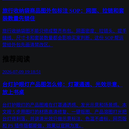
旅行收纳袋商品图外包标注 SOP：网面、拉链和套
装数量先锁住
旅行收纳袋图不能只修成整齐布包。网面密度、拉链头、提手
缝线、尺寸卡和套装数量都会影响买家判断，这份 SOP 帮运
营给外包先画清禁改区。
推荐阅读
2026-07-09 19:18:51
台灯护眼灯产品图怎么修：灯罩通透、光效示意、
放上书桌
台灯护眼灯的产品图难在灯罩通透感、发光示意和场景感。本
文按 5 步用图叮的材质高清修复、一键抠图、产品溶图打光把
台灯修利落，并讲清光效只做示意标注、色温不虚标，网页版
和 PS 插件版都能做，效果以官网为准。