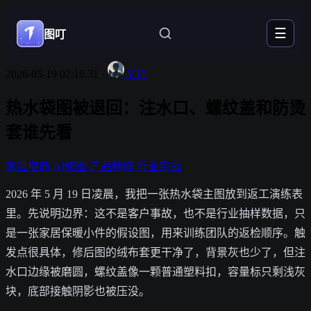
☰
图叮
2026-05-19 02:16:31
·
V15
热水袋图被退回：注水口、螺纹盖和防烫
套谁先看
家居电商
AI修图
产品精修
行业实战
2026 年 5 月 19 日凌晨，我把一张热水袋主图放到返工演练表
里。先说明边界：这不是客户事故，也不是行业抽样数据，只
是一张家居保暖小件的假设图，用来训练团队的返检顺序。触
发点很具体，修后图的绒布套更干净了，背景灰也少了，但注
水口边缘被磨圆，螺纹盖像一颗普通塑料扣，容量标只剩浅灰
块，底部接触阴影也被压没。