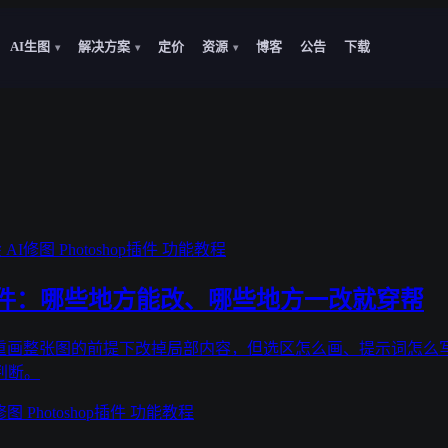
AI生图
解决方案
定价
资源
博客
公告
下载
▾
▾
▾
绘
AI修图
Photoshop插件
功能教程
I 插件：哪些地方能改、哪些地方一改就穿帮
在不重画整张图的前提下改掉局部内容，但选区怎么画、提示词怎么写
判断。
I修图
Photoshop插件
功能教程