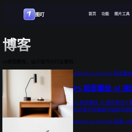
首页
功能
图片工具
图叮
博客
AI修图教程、设计技巧与行业案例
2026-06-25 03:10:34
局部重
PS 局部重绘 A
PS 局部重绘 AI 插件能
本文按可改难度分级给实操
2026-06-24 18:25:48
抠图
A