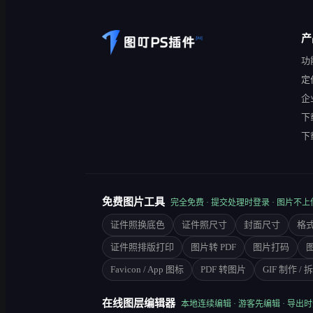
产
功
定
企
下载
下载
免费图片工具
完全免费 · 提交处理时登录 · 图片不上
证件照换底色
证件照尺寸
封面尺寸
格式
证件照排版打印
图片转 PDF
图片打码
Favicon / App 图标
PDF 转图片
GIF 制作 / 
在线图层编辑器
本地连续编辑 · 游客先编辑 · 导出