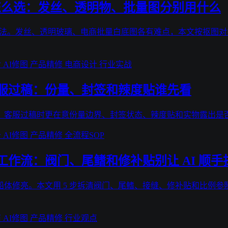
件怎么选：发丝、透明物、批量图分别用什么
用法。发丝、透明玻璃、电商批量白底图各有难点，本文按抠图对
食
AI修图
产品精修
电商设计
行业实战
服过稿：份量、封签和辣度贴谁先看
。客服过稿时更在意份量边界、封签状态、辣度贴和实物露出是
备
AI修图
产品精修
全流程SOP
作流：阀门、尾鳍和修补贴别让 AI 顺手
体修亮。本文用 5 步拆清阀门、尾鳍、接缝、修补贴和比例参照
商
AI修图
产品精修
行业观点