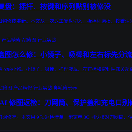
复盘：摇杆、按键和序列贴别被修没
旧物修成准新。本文从一次返工复盘切入，拆摇杆磨损、按键油光
饰
产品精修
AI修图
行业实战
盒图怎么修：小镜子、吸棒和左右标先分流
通收纳小物。小镜子、吸棒、护理液瓶、左右标和密封圈都关系
AI修图
产品精修
行业实战
鼻毛修剪器
AI 修图返检：刀网筒、保护盖和充电口别
网修亮。本文用 9 项返检清单，帮家电 3C 团队核对刀网筒