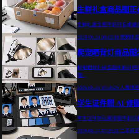
生鲜礼盒商品图正
生鲜礼盒主图不能只追求通透
2026-06-24 08:16:38
宠物用
爬宠晒背灯商品图
爬宠晒背灯商品图不能只把
理。
2026-06-24 07:48:29
人像修
学生证件照 AI
学生证件照批量修图不能只
2026-06-24 07:20:21
二手商