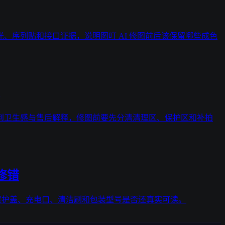
、序列贴和接口证据，说明图叮 AI 修图前后该保留哪些成色
到卫生感与售后解释，修图前要先分清清理区、保护区和补拍
修错
、保护盖、充电口、清洁刷和包装型号是否还真实可读。