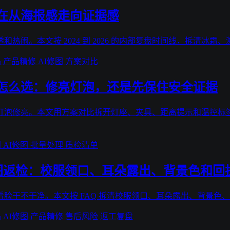
在从海报感走向证据感
和热闹。本文按 2024 到 2026 的内部复盘时间线，拆清
品
产品精修
AI修图
方案对比
怎么选：修亮灯泡，还是先保住安全证据
灯泡修亮。本文用方案对比拆开灯座、夹具、距离提示和温控标签
图
AI修图
批量处理
质检清单
 修图返检：校服领口、耳朵露出、背景色和回
看脸干不干净。本文按 FAQ 拆清校服领口、耳朵露出、背景色
品
AI修图
产品精修
售后风险
返工复盘