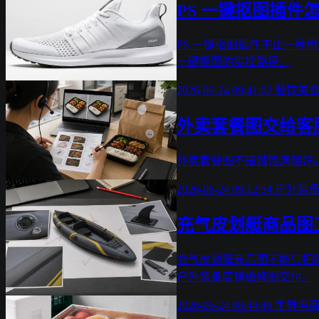
PS 一键抠图插
PS 一键抠图插件不止一种
一键抠图的实操路径。
2026-06-24 09:41:02
餐饮美
外卖套餐图交给客
外卖套餐图不是越饱满越好
2026-06-24 09:12:54
户外装
充气皮划艇商品图工
充气皮划艇商品图不能只把船
户外装备店铺做修图交付。
2026-06-24 08:44:46
生鲜电