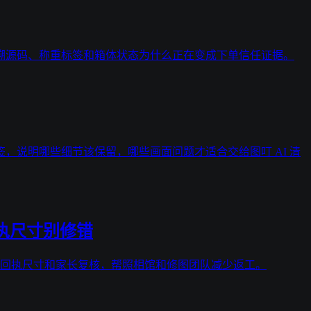
冰霜、溯源码、称重标签和箱体状态为什么正在变成下单信任证据。
，说明哪些细节该保留，哪些画面问题才适合交给图叮 AI 清
执尺寸别修错
、回执尺寸和家长复核，帮照相馆和修图团队减少返工。