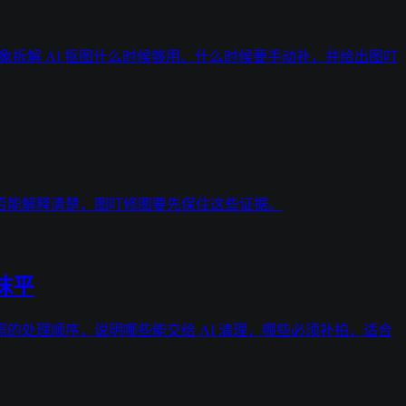
象拆解 AI 抠图什么时候够用、什么时候要手动补，并给出图叮
否能解释清楚，图叮修图要先保住这些证据。
抹平
的处理顺序，说明哪些能交给 AI 清理，哪些必须补拍，适合