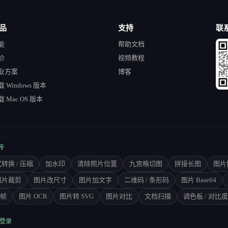
品
支持
联
能
帮助文档
价
视频教程
业方案
博客
 Windows 版本
 Mac OS 版本
传
转换 / 压缩
加水印
清除照片位置
九宫格切图
拼接长图
图片
图片裁剪
图片改尺寸
图片加文字
二维码 / 条形码
图片 Base64
拆帧
图片 OCR
图片转 SVG
图片对比
文档扫描
调色板 / 对比度
时登录