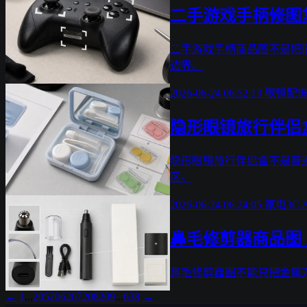
二手游戏手柄修图
二手游戏手柄商品图不是把
边界。
2026-06-24 06:52:13
眼镜配
隐形眼镜旅行伴侣
隐形眼镜旅行伴侣盒不是普
区。
2026-06-24 06:24:05
家电3C
鼻毛修剪器商品图 
鼻毛修剪器图不能只把金属刀
←
1
...
205
206
207
208
209
...
638
→