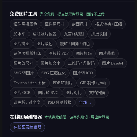
免费图片工具
完全免费 · 提交处理时登录 · 图片不上传
证件照换底色
证件照尺寸
封面尺寸
格式转换 / 压缩
加水印
清除照片位置
九宫格切图
拼接长图
图片拼图
图片取色
旋转 / 圆角 / 调色
证件照排版打印
图片转 PDF
图片打码
图片裁剪
图片改尺寸
图片加文字
二维码 / 条形码
图片 Base64
SVG 转图片
SVG 压缩优化
图片转 ICO
Favicon / App 图标
PDF 转图片
GIF 制作 / 拆帧
图片 OCR
图片转 SVG
图片对比
文档扫描
调色板 / 对比度
PSD 预览转换
全部 →
在线图层编辑器
本地连续编辑 · 游客先编辑 · 导出时登录
在线图层编辑器