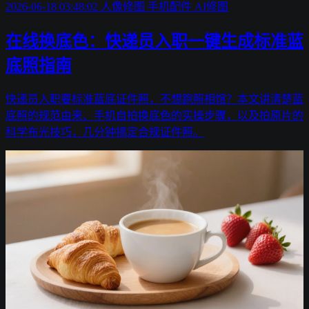
2026-06-18 03:48:02
人像修图
手机配件
AI修图
在线换底色：快递员入职一键生成标准蓝
底照指南
快递员入职要标准蓝底证件照，不想跑照相馆？本文讲清楚蓝
底照的规范由来、手机自拍换底色的实操步骤，以及拍原片的
科学布光技巧，几分钟搞定合规证件照。