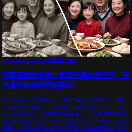
2026-06-18 01:30:11
AI修图
餐饮美食
用家庭聚餐老照片修复唤醒味蕾记忆：餐
饮品牌的情感营销思路
用 AI 修复家庭聚餐老照片，结合怀旧菜品做情感营销，唤起
顾客的童年味觉记忆。本文讲清照片修复思路与「照片＋菜
品」的落地玩法。 快节奏的都市生活里，人们越来越想要情
感连接。餐饮行业也在从「吃饱吃好」转向「吃出回忆、吃出
情感」。从复古装潢到童年零食复刻，再到经典家常菜回归，