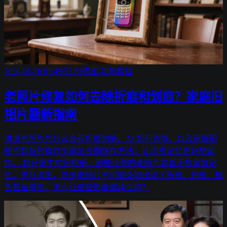
2026-06-18 01:49:52
AI修图
功能教程
老照片修复如何去除折痕和划痕？家庭旧
相片翻新指南
讲清老照片为什么会有折痕划痕、AI 如何去除，以及家庭旧
相片翻新的操作步骤与长期保存方法，让珍贵记忆更好地留
存。 翻开家中的旧相册，那些泛黄的老照片装着无数家庭记
忆。岁月流逝，许多老照片不可避免地出现了折痕、划痕、褪
色甚至破损。怎么让这些影像重焕生机？