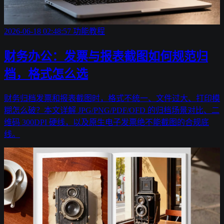
2026-06-18 02:48:57
功能教程
财务办公：发票与报表截图如何规范归
档，格式怎么选
财务归档发票和报表截图时，格式不统一、文件过大、打印模
糊怎么破？本文详解 JPG/PNG/PDF/OFD 的归档场景对比、二
维码 300DPI 硬线，以及原生电子发票绝不能截图的合规底
线。