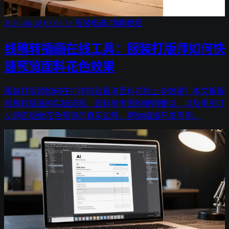
2026-06-18 03:08:39
服装电商
功能教程
线稿转插画在线工具：服装打版师如何快
速预览面料花色效果
服装打版师如何在打样前就看清面料花色上身效果？本文拆解
线稿转插画的实操流程、面料参考图的使用要点，以及用图叮
AI网页版做花色预览的真实边界，帮你缩短开发周期。