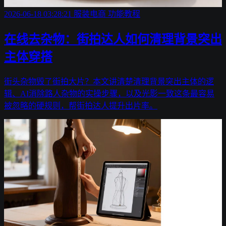
2026-06-18 03:28:21
服装电商
功能教程
在线去杂物：街拍达人如何清理背景突出
主体穿搭
街头杂物毁了街拍大片？本文讲清楚清理背景突出主体的逻
辑、AI消除路人杂物的实操步骤，以及光影一致这条最容易
被忽略的硬规则，帮街拍达人提升出片率。