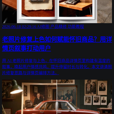
2026-06-18 02:29:16
AI修图
产品精修
功能教程
老照片修复上色如何赋能怀旧商品？用详
情页叙事打动用户
用 AI 老照片修复与上色，在怀旧商品详情页里构建有温度的
叙事，唤起用户情感共鸣，提升停留时长与转化。本文讲清照
片修复思路与详情页编排方法。