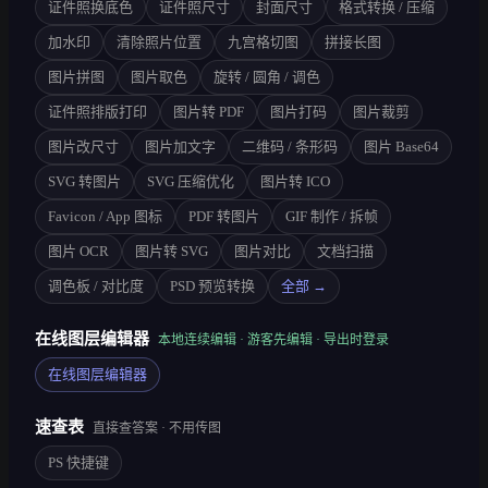
证件照换底色
证件照尺寸
封面尺寸
格式转换 / 压缩
加水印
清除照片位置
九宫格切图
拼接长图
图片拼图
图片取色
旋转 / 圆角 / 调色
证件照排版打印
图片转 PDF
图片打码
图片裁剪
图片改尺寸
图片加文字
二维码 / 条形码
图片 Base64
SVG 转图片
SVG 压缩优化
图片转 ICO
Favicon / App 图标
PDF 转图片
GIF 制作 / 拆帧
图片 OCR
图片转 SVG
图片对比
文档扫描
调色板 / 对比度
PSD 预览转换
全部 →
在线图层编辑器
本地连续编辑 · 游客先编辑 · 导出时登录
在线图层编辑器
速查表
直接查答案 · 不用传图
PS 快捷键