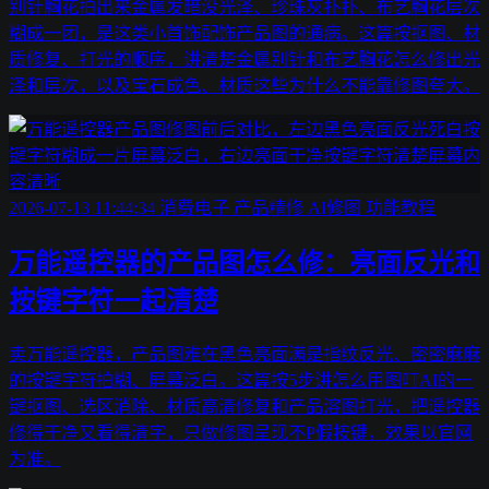
别针胸花拍出来金属发暗没光泽、珍珠灰扑扑、布艺胸花层次
糊成一团，是这类小首饰配饰产品图的通病。这篇按抠图、材
质修复、打光的顺序，讲清楚金属别针和布艺胸花怎么修出光
泽和层次，以及宝石成色、材质这些为什么不能靠修图夸大。
2026-07-13 11:44:34
消费电子
产品精修
AI修图
功能教程
万能遥控器的产品图怎么修：亮面反光和
按键字符一起清楚
卖万能遥控器，产品图难在黑色亮面满是指纹反光、密密麻麻
的按键字符拍糊、屏幕泛白。这篇按5步讲怎么用图叮AI的一
键抠图、选区消除、材质高清修复和产品溶图打光，把遥控器
修得干净又看得清字，只做修图呈现不P假按键，效果以官网
为准。