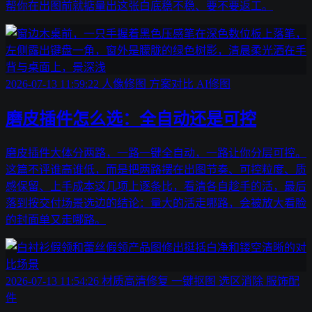
帮你在出图前就掂量出这张白底稳不稳、要不要返工。
2026-07-13 11:59:22
人像修图
方案对比
AI修图
磨皮插件怎么选：全自动还是可控
磨皮插件大体分两路，一路一键全自动，一路让你分层可控。
这篇不评谁高谁低，而是把两路摆在出图节奏、可控粒度、质
感保留、上手成本这几项上逐条比，看清各自趁手的活，最后
落到按交付场景选边的结论：量大的活走哪路，会被放大看脸
的封面单又走哪路。
2026-07-13 11:54:26
材质高清修复
一键抠图
选区消除
服饰配
件