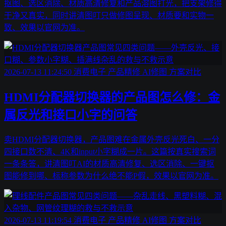
抠图、选区消除、材质高清修复和产品溶图打光，把支架修得
干净又真实，同时讲清图叮只做修图呈现、材质要和实物一
致、效果以官网为准。
2026-07-13 11:24:50
消费电子
产品精修
AI修图
方案对比
HDMI分配器切换器的产品图怎么修：金
属反光和接口小字的问答
卖HDMI分配器切换器，产品图难在金属外壳反光死白、一分
四接口数不清、4K和input小字糊成一片。这篇按真实搜索词
一条条答，讲清图叮AI的材质高清修复、选区消除、一键抠
图能修到哪、标称参数为什么绝不能P假，效果以官网为准。
2026-07-13 11:19:54
消费电子
产品精修
AI修图
方案对比