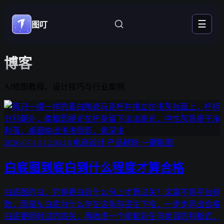
☰
图叮
博客
AI修图教程、设计技巧与行业案例
2026-07-13 12:04:18
电商设计
产品精修
一键抠图
白底图到底白到什么程度才算合格
白底图的白，究竟要白到什么份上才算过关？这篇不背平台参
数，而是从白底为什么存在这条前提往下推，一步步导出合格
白底要同时过的四关，再收成一个能套到任何类目的判断式，