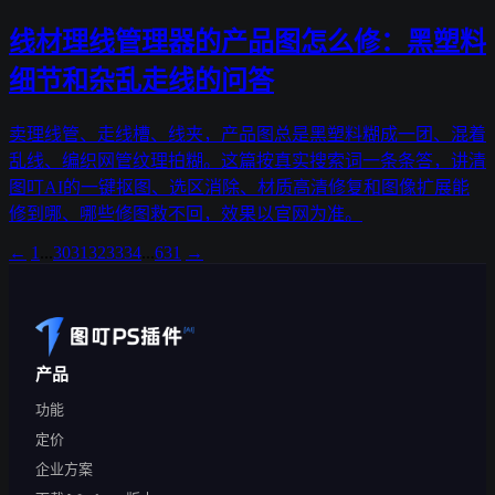
线材理线管理器的产品图怎么修：黑塑料
细节和杂乱走线的问答
卖理线管、走线槽、线夹，产品图总是黑塑料糊成一团、混着
乱线、编织网管纹理拍糊。这篇按真实搜索词一条条答，讲清
图叮AI的一键抠图、选区消除、材质高清修复和图像扩展能
修到哪、哪些修图救不回，效果以官网为准。
←
1
...
30
31
32
33
34
...
631
→
产品
功能
定价
企业方案