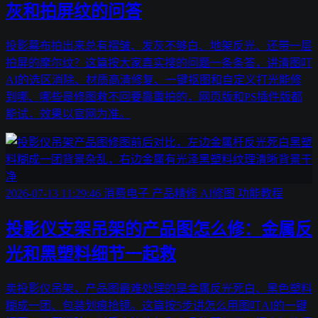
灰和拍屏纹的问答
投影幕布拍出来总有褶皱、发灰不够白、地架反光、还带一层
拍屏的摩尔纹？这篇按大家真实搜的问题一条条答，讲清图叮
AI的选区消除、材质高清修复、一键抠图和自定义打光能修
到哪、哪些是修图救不回要靠重拍的，网页版和PS插件版都
能试，效果以官网为准。
2026-07-13 11:29:46
消费电子
产品精修
AI修图
功能教程
投影仪支架吊架的产品图怎么修：金属反
光和黑塑料细节一起救
卖投影仪吊架，产品图最难处理的是金属反光死白、黑色塑料
糊成一团、包装划痕抢镜。这篇按5步讲怎么用图叮AI的一键