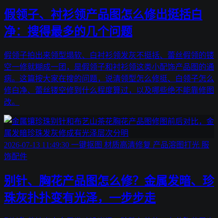
假领子、衬衫领产品图怎么修出挺括白
净：搜得最多的几个问题
假领子拍出来领型塌软、白衬衫领发灰不挺括、蕾丝假领的镂
空一修就糊成一团，是假领子和衬衫领这类小配饰产品图的通
病。这篇按大家在搜的问题，说清领型怎么修挺、白领子怎么
修白净、蕾丝镂空修到什么程度算过，以及哪些绝不能靠修图
改。
2026-07-13 11:49:30
一键抠图
材质高清修复
产品溶图打光
服
饰配件
别针、胸花产品图怎么修？金属发暗、珍
珠灰扑扑变有光泽，一步步走