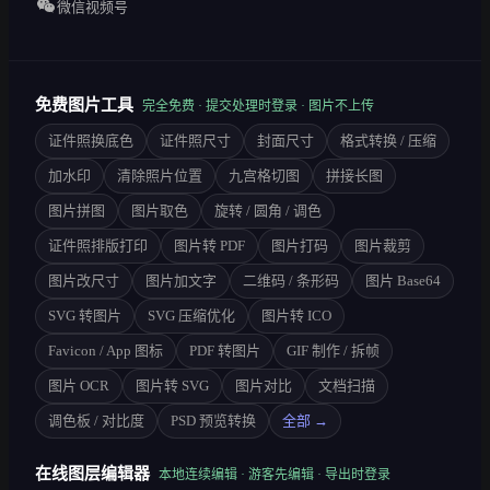
微信视频号
免费图片工具
完全免费 · 提交处理时登录 · 图片不上传
证件照换底色
证件照尺寸
封面尺寸
格式转换 / 压缩
加水印
清除照片位置
九宫格切图
拼接长图
图片拼图
图片取色
旋转 / 圆角 / 调色
证件照排版打印
图片转 PDF
图片打码
图片裁剪
图片改尺寸
图片加文字
二维码 / 条形码
图片 Base64
SVG 转图片
SVG 压缩优化
图片转 ICO
Favicon / App 图标
PDF 转图片
GIF 制作 / 拆帧
图片 OCR
图片转 SVG
图片对比
文档扫描
调色板 / 对比度
PSD 预览转换
全部 →
在线图层编辑器
本地连续编辑 · 游客先编辑 · 导出时登录