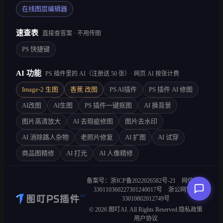
在线图层编辑器
速查表
直接查答案 · 不用传图
PS 快捷键
AI 功能
PS 插件里的 AI（注册送 50 张）· 网页 AI 按张计费
Image-2 生图
香蕉 改图
PS AI插件
PS 插件 AI 修图
AI改图
AI生图
PS 插件一键抠图
AI 换背景
图片高清放大
AI 去瑕疵修图
图片去水印
AI 消除路人杂物
老照片修复
AI 扩图
AI 试穿
商品图精修
AI 打光
AI 人像精修
备案号：浙ICP备2022026582号-21
网信算备
330110360227301240017号
浙公网安备
33010802012749号
©
2026
图叮AI. All Rights Reserved.
隐私政策
用户协议