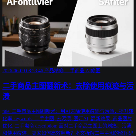
2026-06-09 08:53:46
产品精修
二手商品
AI修图
二手商品主图翻新术：去除使用痕迹与污
渍
title: 二手商品主图翻新术：用AI去除使用痕迹与污渍，提升转
化率 keywords: 二手主图, 去污渍, 图叮AI, 翻新效果, 商品图片
优化, 二手电商 description: 面对二手商品主图上的划痕、污渍
和使用痕迹，卖家如何高效翻新？本文拆解二手主图的修图思