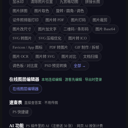
加水印
清除照片位置
九宫格切图
拼接长图
图片拼图
图片取色
旋转 / 圆角 / 调色
证件照排版打印
图片转 PDF
图片打码
图片裁剪
图片改尺寸
图片加文字
二维码 / 条形码
图片 Base64
SVG 转图片
SVG 压缩优化
图片转 ICO
Favicon / App 图标
PDF 转图片
GIF 制作 / 拆帧
图片 OCR
图片转 SVG
图片对比
文档扫描
调色板 / 对比度
PSD 预览转换
全部 →
在线图层编辑器
本地连续编辑 · 游客先编辑 · 导出时登录
在线图层编辑器
速查表
直接查答案 · 不用传图
PS 快捷键
AI 功能
PS 插件里的 AI（注册送 50 张）· 网页 AI 按张计费