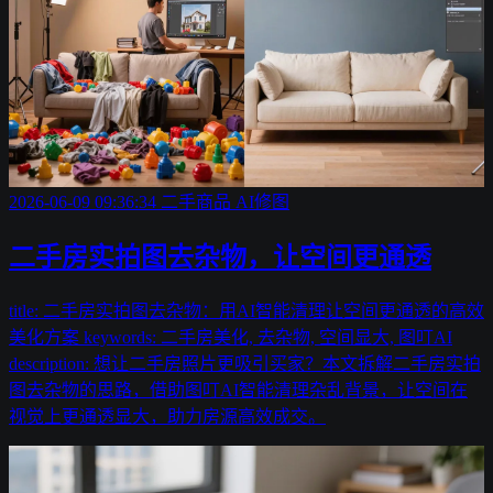
2026-06-09 09:36:34
二手商品
AI修图
二手房实拍图去杂物，让空间更通透
title: 二手房实拍图去杂物：用AI智能清理让空间更通透的高效
美化方案 keywords: 二手房美化, 去杂物, 空间显大, 图叮AI
description: 想让二手房照片更吸引买家？本文拆解二手房实拍
图去杂物的思路，借助图叮AI智能清理杂乱背景，让空间在
视觉上更通透显大，助力房源高效成交。