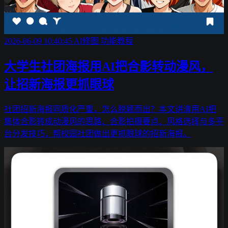
2026-06-09 10:40:45
AI修图
功能教程
大学生社团海报用AI把合影转动漫风，
让招新海报更抓眼球
社团招新海报同质化严重，怎么脱颖而出？本文讲清用AI把
集体合影转成动漫风的思路、合影拍摄要点、风格选择与多平
台分发技巧，帮校园社团做出更抓眼球的招新海报。