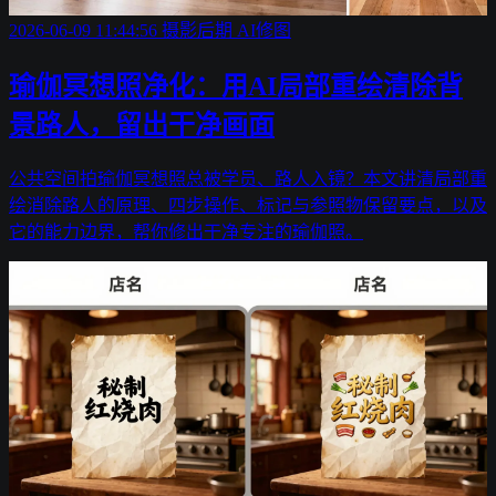
2026-06-09 11:44:56
摄影后期
AI修图
瑜伽冥想照净化：用AI局部重绘清除背
景路人，留出干净画面
公共空间拍瑜伽冥想照总被学员、路人入镜？本文讲清局部重
绘消除路人的原理、四步操作、标记与参照物保留要点，以及
它的能力边界，帮你修出干净专注的瑜伽照。