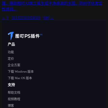
路，借助图叮AI等工具生成干净高清的主图，同时守住真实
性底线。
←
1
...
321
322
323
324
325
...
640
→
产品
功能
定价
企业方案
下载 Windows 版本
下载 Mac OS 版本
支持
帮助文档
视频教程
博客