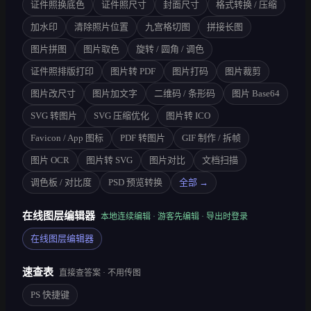
证件照换底色
证件照尺寸
封面尺寸
格式转换 / 压缩
加水印
清除照片位置
九宫格切图
拼接长图
图片拼图
图片取色
旋转 / 圆角 / 调色
证件照排版打印
图片转 PDF
图片打码
图片裁剪
图片改尺寸
图片加文字
二维码 / 条形码
图片 Base64
SVG 转图片
SVG 压缩优化
图片转 ICO
Favicon / App 图标
PDF 转图片
GIF 制作 / 拆帧
图片 OCR
图片转 SVG
图片对比
文档扫描
调色板 / 对比度
PSD 预览转换
全部 →
在线图层编辑器
本地连续编辑 · 游客先编辑 · 导出时登录
在线图层编辑器
速查表
直接查答案 · 不用传图
PS 快捷键