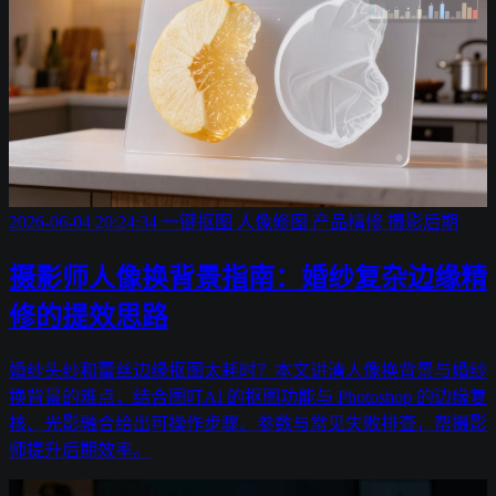
2026-06-04 20:24:34
一键抠图
人像修图
产品精修
摄影后期
摄影师人像换背景指南：婚纱复杂边缘精
修的提效思路
婚纱头纱和蕾丝边缘抠图太耗时？本文讲清人像换背景与婚纱
换背景的难点，结合图叮AI 的抠图功能与 Photoshop 的边缘复
核、光影融合给出可操作步骤、参数与常见失败排查，帮摄影
师提升后期效率。