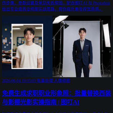
作步骤、参数设置及常见失败原因，配合图叮AI 与 Photoshop
给出专业级商业修图实战思路，帮你提升美妆视觉质感。
2026-06-04 19:35:03
批量处理
人像修图
免费生成求职职业形象照：批量替换西装
与影棚光影实操指南 | 图叮AI