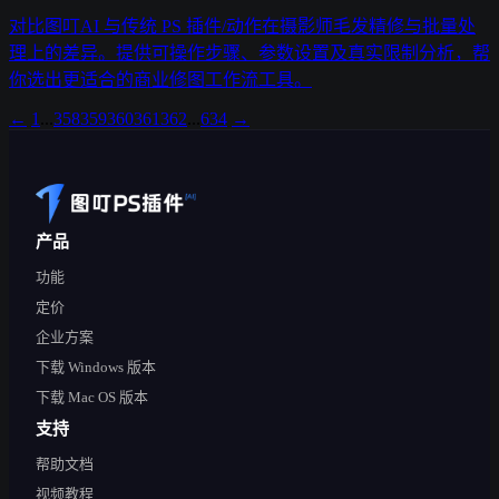
对比图叮AI 与传统 PS 插件/动作在摄影师毛发精修与批量处
理上的差异。提供可操作步骤、参数设置及真实限制分析，帮
你选出更适合的商业修图工作流工具。
←
1
...
358
359
360
361
362
...
634
→
产品
功能
定价
企业方案
下载 Windows 版本
下载 Mac OS 版本
支持
帮助文档
视频教程