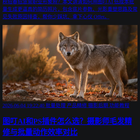
秋招春招急需职业形象照？本文讲清如何用图叮AI 低成本批
量生成更逼真的简历照片，包含底片参数、光影重塑思路及常
见失败原因排查，帮你少踩坑、拿下心仪 Offer。
2026-06-04 19:22:40
批量处理
产品精修
摄影后期
功能教程
图叮AI和PS插件怎么选？摄影师毛发精
修与批量动作效率对比