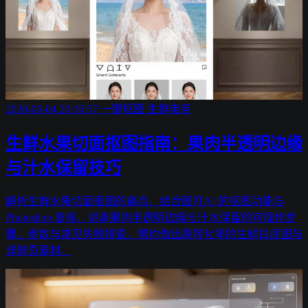
2026-06-04 20:36:57
一键抠图
生鲜电商
生鲜水果切面抠图指南：果肉半透明边缘
与汁水保留技巧
解析生鲜水果切面抠图的痛点，结合图叮AI 的抠图功能与
Photoshop 复核，讲清果肉半透明边缘与汁水保留的可操作步
骤、参数与常见失败排查，帮你做出高转化率的生鲜白底图与
详情页素材。