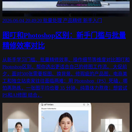
2026-06-04 20:49:20
批量处理
产品精修
新手入门
图叮和Photoshop区别：新手门槛与批量
精修效率对比
从新手学习门槛、批量精修效率、操作细节等维度对比图叮和
Photoshop区别，帮你选出更适合自己的修图工作流。 大促前
夕，面对500张需要抠图、换背景、修瑕疵的产品图，电商美
工和独立站卖家往往面临两难：用 Photoshop（PS）死磕，哪
怕再熟练，一张图平均也要 35 分钟，纯靠体力熬夜；想尝试
PS和AI修图 结合，