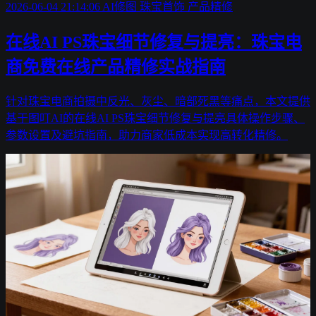
2026-06-04 21:14:06
AI修图
珠宝首饰
产品精修
在线AI PS珠宝细节修复与提亮：珠宝电
商免费在线产品精修实战指南
针对珠宝电商拍摄中反光、灰尘、暗部死黑等痛点，本文提供
基于图叮AI的在线AI PS珠宝细节修复与提亮具体操作步骤、
参数设置及避坑指南，助力商家低成本实现高转化精修。