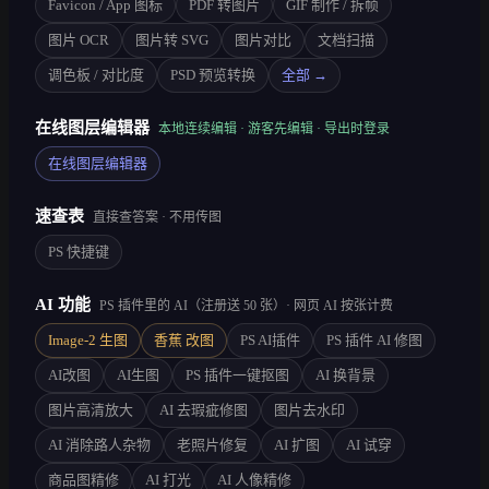
Favicon / App 图标
PDF 转图片
GIF 制作 / 拆帧
图片 OCR
图片转 SVG
图片对比
文档扫描
调色板 / 对比度
PSD 预览转换
全部 →
在线图层编辑器
本地连续编辑 · 游客先编辑 · 导出时登录
在线图层编辑器
速查表
直接查答案 · 不用传图
PS 快捷键
AI 功能
PS 插件里的 AI（注册送 50 张）· 网页 AI 按张计费
Image-2 生图
香蕉 改图
PS AI插件
PS 插件 AI 修图
AI改图
AI生图
PS 插件一键抠图
AI 换背景
图片高清放大
AI 去瑕疵修图
图片去水印
AI 消除路人杂物
老照片修复
AI 扩图
AI 试穿
商品图精修
AI 打光
AI 人像精修