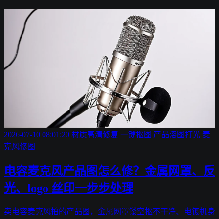
2026-07-10 08:01:20
材质高清修复
一键抠图
产品溶图打光
麦
克风修图
电容麦克风产品图怎么修？金属网罩、反
光、logo 丝印一步步处理
卖电容麦克风拍的产品图，金属网罩镂空抠不干净、电镀机身