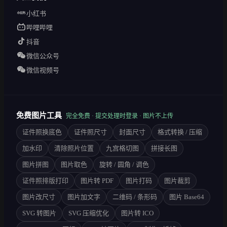
小红书
哔哩哔哩
抖音
微信公众号
微信视频号
免费图片工具
完全免费 · 提交处理时登录 · 图片不上传
证件照换底色
证件照尺寸
封面尺寸
格式转换 / 压缩
加水印
清除照片位置
九宫格切图
拼接长图
图片拼图
图片取色
旋转 / 圆角 / 调色
证件照排版打印
图片转 PDF
图片打码
图片裁剪
图片改尺寸
图片加文字
二维码 / 条形码
图片 Base64
SVG 转图片
SVG 压缩优化
图片转 ICO