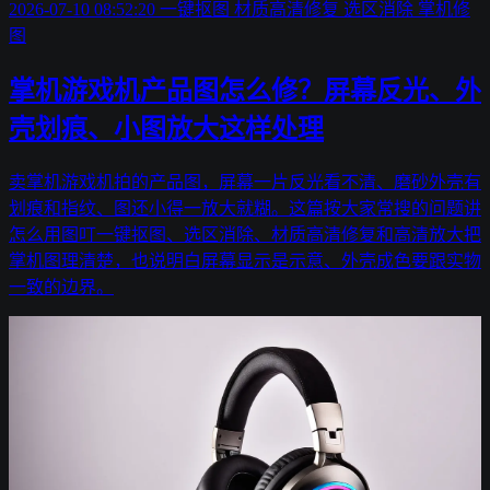
2026-07-10 08:52:20
一键抠图
材质高清修复
选区消除
掌机修
图
掌机游戏机产品图怎么修？屏幕反光、外
壳划痕、小图放大这样处理
卖掌机游戏机拍的产品图，屏幕一片反光看不清、磨砂外壳有
划痕和指纹、图还小得一放大就糊。这篇按大家常搜的问题讲
怎么用图叮一键抠图、选区消除、材质高清修复和高清放大把
掌机图理清楚，也说明白屏幕显示是示意、外壳成色要跟实物
一致的边界。