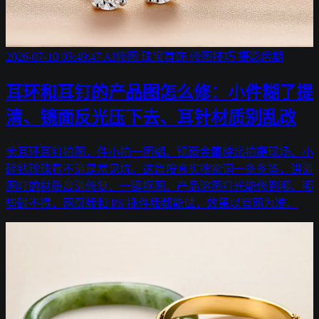
2026-07-10 05:49:47
AI修图
珠宝首饰
修图技巧
摄影后期
耳环和耳钉的产品图怎么修：小件糊了提
清、镜面反光压下去、耳针材质别乱改
卖耳环耳钉拍图，件小拍一团糊、镜面金属映出拍摄现场、小
碎钻珍珠看不清是常见坑。这篇按真实搜索词一条条答，讲清
图叮的材质高清修复、一键抠图、产品溶图打光能修到哪、哪
些碰不得，网页版和 PS 插件版都能试，效果以官网为准。