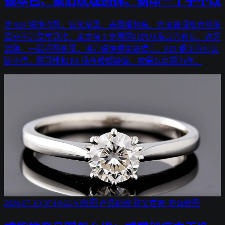
银本色、做旧纹理别抹、钢印一个字不改
卖 925 银饰拍图，氧化发黑、表面细划痕、古法做旧和自然发
黑分不清是常见坎。本文按 5 步用图叮的材质高清修复、选区
消除、一键抠图处理，讲清银饰哪些能提亮、925 钢印为什么
碰不得，网页版和 PS 插件版都能做，效果以官网为准。
2026-07-10 07:19:24
AI修图
产品精修
珠宝首饰
电商修图