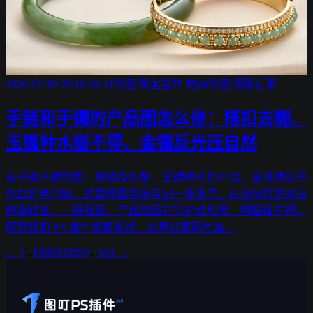
2026-07-10 05:10:02
AI修图
珠宝首饰
电商修图
摄影后期
手链和手镯的产品图怎么修：搭扣去糊、
玉镯种水碰不得、金镯反光压自然
卖手链手镯拍图，细链搭扣糊、玉镯种水拍不出、金银镯反光
死白是老问题。这篇按真实搜索词一条条答，讲清图叮的材质
高清修复、一键抠图、产品溶图打光能修到哪、哪些碰不得，
网页版和 PS 插件版都能试，效果以官网为准。
←
1
...
89
90
91
92
93
...
640
→