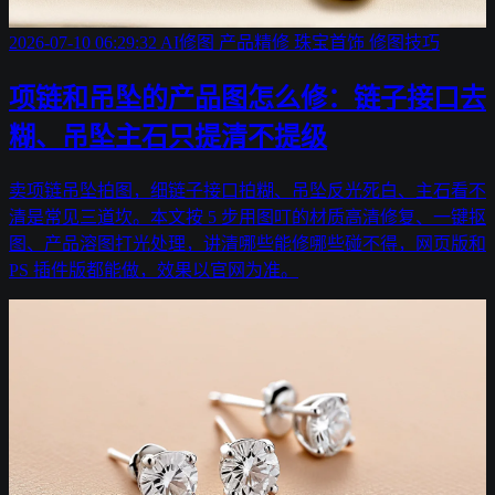
2026-07-10 06:29:32
AI修图
产品精修
珠宝首饰
修图技巧
项链和吊坠的产品图怎么修：链子接口去
糊、吊坠主石只提清不提级
卖项链吊坠拍图，细链子接口拍糊、吊坠反光死白、主石看不
清是常见三道坎。本文按 5 步用图叮的材质高清修复、一键抠
图、产品溶图打光处理，讲清哪些能修哪些碰不得，网页版和
PS 插件版都能做，效果以官网为准。