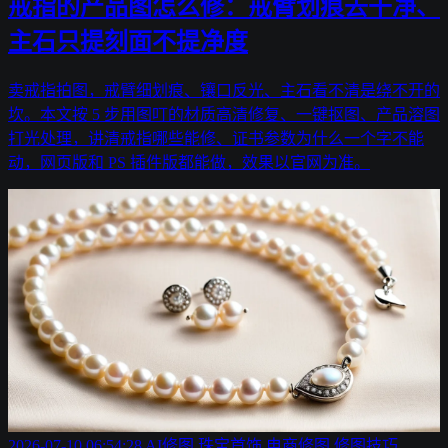
戒指的产品图怎么修：戒臂划痕去干净、
主石只提刻面不提净度
卖戒指拍图，戒臂细划痕、镶口反光、主石看不清是绕不开的
坎。本文按 5 步用图叮的材质高清修复、一键抠图、产品溶图
打光处理，讲清戒指哪些能修、证书参数为什么一个字不能
动，网页版和 PS 插件版都能做，效果以官网为准。
2026-07-10 06:54:28
AI修图
珠宝首饰
电商修图
修图技巧