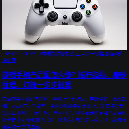
2026-07-10 08:18:20
材质高清修复
选区消除
一键抠图
游戏外
设修图
游戏手柄产品图怎么修？摇杆指纹、磨砂
纹理、灯效一步步处理
卖游戏手柄拍的产品图，摇杆上全是指纹、磨砂涂层一放大就
糊、RGB 灯拍得发暗，主体还压在杂乱桌面上。这篇按步骤
讲怎么用图叮一键抠图、选区消除、材质高清修复和产品溶图
打光把手柄图修到能上架，也讲清灯效只是示意呈现、纹理要
跟实物一致的边界。