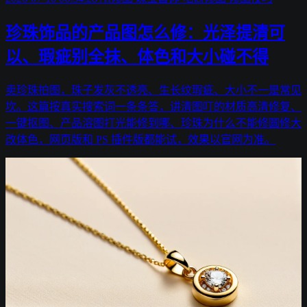
珍珠饰品的产品图怎么修：光泽提清可
以、瑕疵别全抹、体色和大小碰不得
卖珍珠拍图，珠子发灰不透亮、生长纹瑕疵、大小不一是常见
坎。这篇按真实搜索词一条条答，讲清图叮的材质高清修复、
一键抠图、产品溶图打光能修到哪、珍珠为什么不能修圆修大
改体色，网页版和 PS 插件版都能试，效果以官网为准。