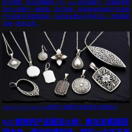
反光晃眼、拉丝纹理糊成一片、logo 丝印拍糊了。这篇按步骤
讲怎么用图叮一键抠图、选区消除、材质高清修复和产品溶图
打光把麦克风图理清楚，也讲清金属反光别修过头、质感要跟
实物一致的边界。
2026-07-10 07:44:20
AI修图
产品精修
珠宝首饰
修图技巧
925 银饰的产品图怎么修：氧化发黑提回