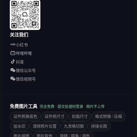
关注我们
小红书
哔哩哔哩
抖音
微信公众号
微信视频号
免费图片工具
完全免费 · 提交处理时登录 · 图片不上传
证件照换底色
证件照尺寸
封面尺寸
格式转换 / 压缩
加水印
清除照片位置
九宫格切图
拼接长图
图片拼图
图片取色
旋转 / 圆角 / 调色