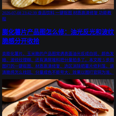
2026-07-08 23:42:39
食品饮料
一键抠图
材质高清修复
功能教
程
膨化薯片产品图怎么修：油光反光和波纹
脆感分开收拾
卖膨化薯片、玉米脆的产品图常遇表面油光反成白斑、颜色发
暗、波纹纹理糊、还有满屏堆料把分量拍多了。本文按 5 步用
图叮的一键抠图、材质高清修复、选区消除把薯片修利落，讲
清脆感怎么找回、分量成色不能夸大，效果以图叮官网为准。