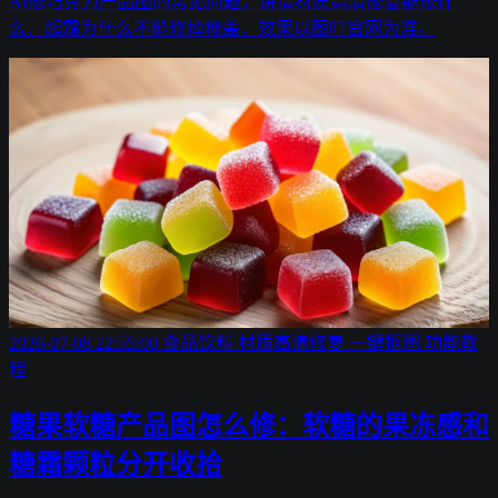
AI修巧克力产品图的常见问题，讲清材质高清修复能修什
么、起霜为什么不能修掉掩盖，效果以图叮官网为准。
2026-07-08 22:55:00
食品饮料
材质高清修复
一键抠图
功能教
程
糖果软糖产品图怎么修：软糖的果冻感和
糖霜颗粒分开收拾