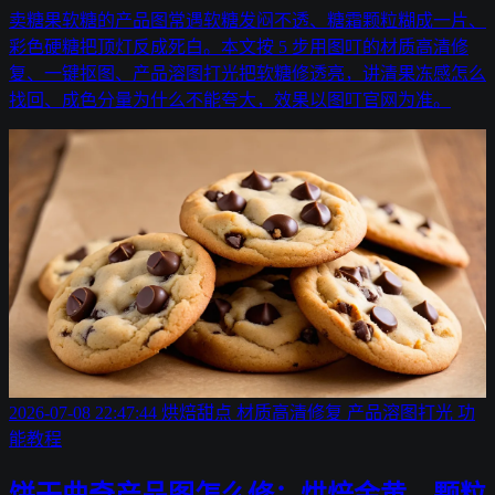
卖糖果软糖的产品图常遇软糖发闷不透、糖霜颗粒糊成一片、
彩色硬糖把顶灯反成死白。本文按 5 步用图叮的材质高清修
复、一键抠图、产品溶图打光把软糖修透亮，讲清果冻感怎么
找回、成色分量为什么不能夸大，效果以图叮官网为准。
2026-07-08 22:47:44
烘焙甜点
材质高清修复
产品溶图打光
功
能教程