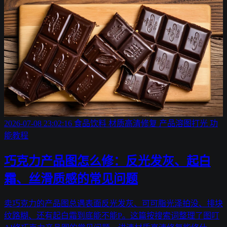
2026-07-08 23:02:16
食品饮料
材质高清修复
产品溶图打光
功
能教程
巧克力产品图怎么修：反光发灰、起白
霜、丝滑质感的常见问题
卖巧克力的产品图总遇表面反光发灰、可可脂光泽拍没、排块
纹路糊、还有起白霜到底能不能P。这篇按搜索词整理了图叮