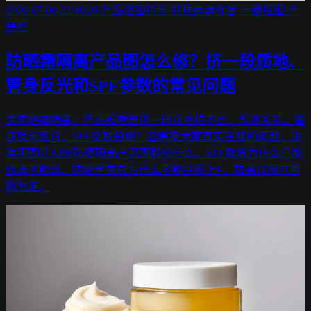
2026-07-08 22:40:28
产品溶图打光
材质高清修复
一键抠图
产
品图
防晒霜隔离产品图怎么修？挤一段质地、
管身反光和SPF参数的常见问题
卖防晒霜隔离，产品图老是挤一段质地拍不出、乳液发灰、管
身反光死白、SPF参数拍糊？这篇按大家真实在搜的问题，讲
清用图叮AI修防晒隔离产品图能修什么、SPF数值为什么只能
修清不能改、防晒黑美白为什么不能往图上P，效果以图叮官
网为准。