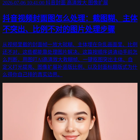
2026-07-06 10:41:00
抖音封面
高清放大
图像扩展
抖音视频封面图怎么处理：截图糊、主体
不突出、比例不对的图片处理步骤
从视频里截的封面帧一放大就糊、主体埋在杂乱画面里、比例
还不对，这些都能靠处理图片解决。这篇按顺序讲清动手前怎
么判断，用图叮AI高清放大救糊帧、一键抠图突出主体、自
定义打光提亮、图像扩展补竖版比例，以及封面标题版式为什
么得你自己排的真实边界。