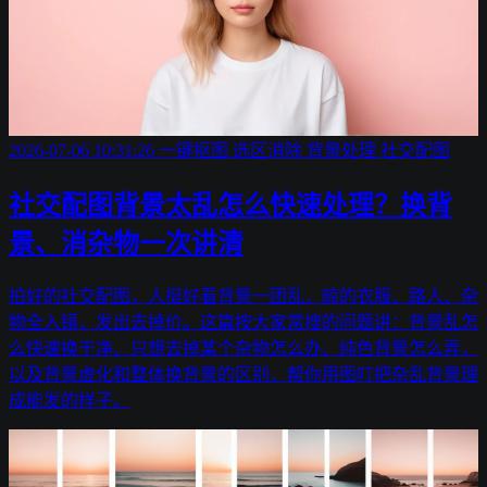
2026-07-06 10:31:26
一键抠图
选区消除
背景处理
社交配图
社交配图背景太乱怎么快速处理？换背
景、消杂物一次讲清
拍好的社交配图，人挺好看背景一团乱，晾的衣服、路人、杂
物全入镜，发出去掉价。这篇按大家常搜的问题讲：背景乱怎
么快速换干净、只想去掉某个杂物怎么办、纯色背景怎么弄，
以及背景虚化和整体换背景的区别，帮你用图叮把杂乱背景理
成能发的样子。