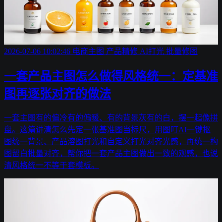
2026-07-06 10:02:46
电商主图
产品精修
AI打光
批量修图
一套产品主图怎么做得风格统一：定基准
图再逐张对齐的做法
一套主图有的偏冷有的偏暖、有的背景灰有的白，摆一起像拼
盘。这篇讲清怎么先定一张基准图当标尺，用图叮AI一键抠
图统一背景、产品溶图打光和自定义打光对齐光感，再统一构
图留白批量对齐，帮你把一套产品主图做出一致的观感，也说
清风格统一不等于套模板。