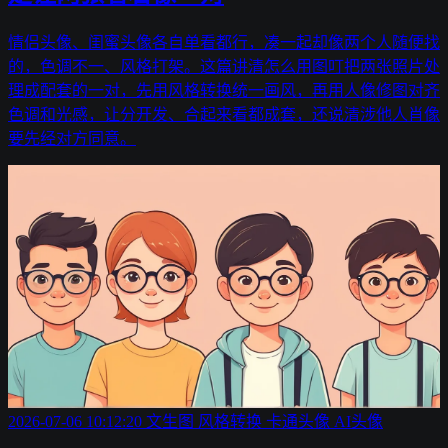
情侣头像、闺蜜头像各自单看都行，凑一起却像两个人随便找
的，色调不一、风格打架。这篇讲清怎么用图叮把两张照片处
理成配套的一对，先用风格转换统一画风，再用人像修图对齐
色调和光感，让分开发、合起来看都成套，还说清涉他人肖像
要先经对方同意。
2026-07-06 10:12:20
文生图
风格转换
卡通头像
AI头像