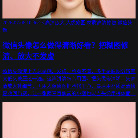
2026-07-06 10:36:13
高清放大
人像修图
材质高清修复
微信头
像
微信头像怎么做得清晰好看？把糊图修
清、放大不发虚
微信头像传上去总是糊、发虚、脸看不清，多半是原图分辨率
太低又被压过一遍。这篇讲清怎么用图叮把头像修清晰，先高
清放大补细节，再用人像修图把脸修干净，最后用材质高清修
复救回质感，让一张两三百像素的小图也能当头像用得体面。