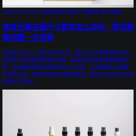
2026-07-06 10:07:33
电商主图
主图尺寸
图像扩展
AI修图
淘宝天猫主图尺寸要求怎么达标：常见搜
索问题一次讲清
主图多大尺寸、比例不对怎么改、图太小达不到要求怎么办，
这些是上架前搜得最多的问题。这篇按真实搜索词整理成问
答，讲清淘宝天猫主图的常见尺寸口径，以及用图叮AI图像
扩展补比例、高清放大提分辨率的做法，规则以平台官方为准
并标注了时效。