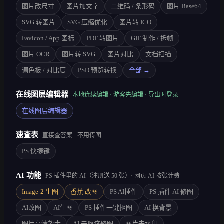
图片改尺寸
图片加文字
二维码 / 条形码
图片 Base64
SVG 转图片
SVG 压缩优化
图片转 ICO
Favicon / App 图标
PDF 转图片
GIF 制作 / 拆帧
图片 OCR
图片转 SVG
图片对比
文档扫描
调色板 / 对比度
PSD 预览转换
全部 →
在线图层编辑器
本地连续编辑 · 游客先编辑 · 导出时登录
在线图层编辑器
速查表
直接查答案 · 不用传图
PS 快捷键
AI 功能
PS 插件里的 AI（注册送 50 张）· 网页 AI 按张计费
Image-2 生图
香蕉 改图
PS AI插件
PS 插件 AI 修图
AI改图
AI生图
PS 插件一键抠图
AI 换背景
图片高清放大
AI 去瑕疵修图
图片去水印