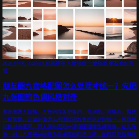
2026-07-06 10:26:40
风格转换
人像修图
一键抠图
朋友圈九宫
格
朋友圈九宫格配图怎么处理才统一？先把
九张图的色调风格对齐
朋友圈发九宫格，九张照片各拍各的、色调乱、风格杂，摆成
一屏就散。这篇讲清怎么用图叮把九张图先处理统一，用风格
转换对齐画风、用人像修图和一键抠图理顺色调背景，让九张
像一组。九宫格拼版是你发朋友圈时自己排，图叮只处理每张