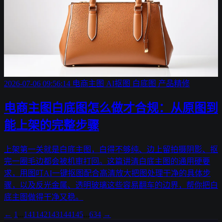
2026-07-06 09:56:14
电商主图
AI抠图
白底图
产品精修
电商主图白底图怎么做才合规：从原图到
能上架的完整步骤
上架第一关就是白底主图，白得不够纯、边上留拍摄阴影、抠
完一圈毛边都会被机审打回。这篇讲清白底主图的通用硬要
求，用图叮AI一键抠图配合高清放大把图处理干净的具体步
骤，以及反光金属、透明玻璃这些容易翻车的边界，帮你把白
底主图做得干净又稳。
←
1
...
141
142
143
144
145
...
634
→