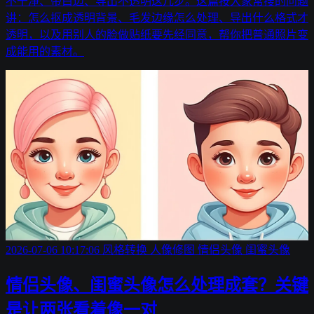
不干净、带白边、导出不透明这几步。这篇按大家常搜的问题
讲：怎么抠成透明背景、毛发边缘怎么处理、导出什么格式才
透明，以及用别人的脸做贴纸要先经同意，帮你把普通照片变
成能用的素材。
2026-07-06 10:17:06
风格转换
人像修图
情侣头像
闺蜜头像
情侣头像、闺蜜头像怎么处理成套？关键
是让两张看着像一对