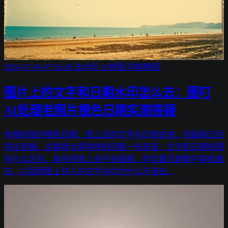
2026-07-06 07:56:48
去水印
AI修图
功能教程
图片上的文字和日期水印怎么去：图叮
AI处理老照片橙色日期实测答疑
老相机拍的橙色日期、图上压的文字水印想去掉，怕留痕又怕
导出变糊。这篇按大家常搜的问题一条条答：文字和日期处理
有什么区别、复杂背景上会不会留痕、同位置日期能不能批量
去，以及网图上别人的文字水印为什么不该去。