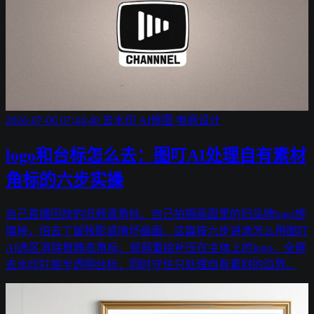
2026-07-06 07:44:40
去水印
AI修图
电商设计
logo和台标怎么去：图叮AI处理自有素材
角标的六步实操
自己直播回放的旧频道角标、自己拍摄画面里的旧品牌logo想
换掉，怕去了留残影或啃坏画面。这篇按六步讲清怎么用图叮
AI选区消除框静态角标、局部重绘补压在主体上的logo、全屏
去水印打底半透明台标，同时守住只处理自有素材的边界。