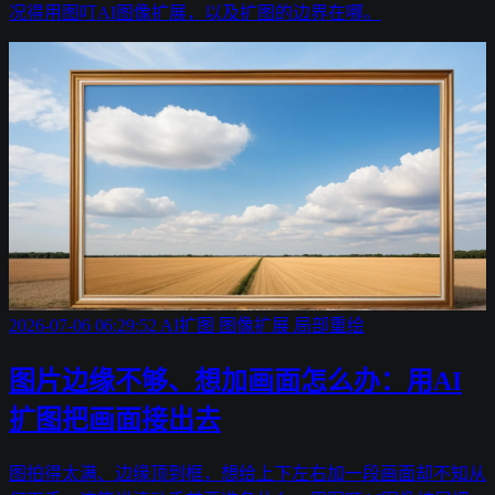
况得用图叮AI图像扩展，以及扩图的边界在哪。
2026-07-06 06:29:52
AI扩图
图像扩展
局部重绘
图片边缘不够、想加画面怎么办：用AI
扩图把画面接出去
图拍得太满、边缘顶到框，想给上下左右加一段画面却不知从