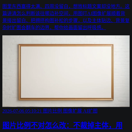
图里东西塞得太满、四周没留白，想放标题文案却没地方。这
篇讲清怎么判断该往哪边补空间，用图叮AI图像扩展顺着背
景接出留白、把拥挤构图补松的步骤，以及主体贴边、背景复
杂时扩图会翻车的边界，帮你给画面留出呼吸感。
2026-07-06 05:10:21
图片比例
图像扩展
AI扩图
图片比例不对怎么改：不裁掉主体，用