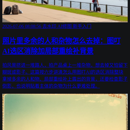
2026-07-06 08:08:56
去水印
AI修图
新手入门
照片里多余的人和杂物怎么去掉：图叮
AI选区消除加局部重绘补背景
拍风景挤进一堆路人，拍产品桌上一堆杂物，想去掉又怕留下
糊斑或影子。这篇按六步讲清怎么用图叮AI的选区消除整块
拿掉多余的人和物、局部重绘补上露出的背景，还要检查影子
倒影，也说明贴着主体的杂物为什么更难处理。