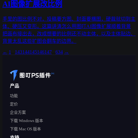
AI图像扩展改比例
手里的图比例不对，投稿要方图、封面要横图，硬裁就切到主
体、硬压又变形。这篇讲清怎么用图叮AI图像扩展顺着背景
把画布接出去，改成想要的比例还不动主体，以及主体贴边、
背景太乱这些扩图会翻车的边界。
←
1
...
143
144
145
146
147
...
634
→
产品
功能
定价
企业方案
下载 Windows 版本
下载 Mac OS 版本
支持