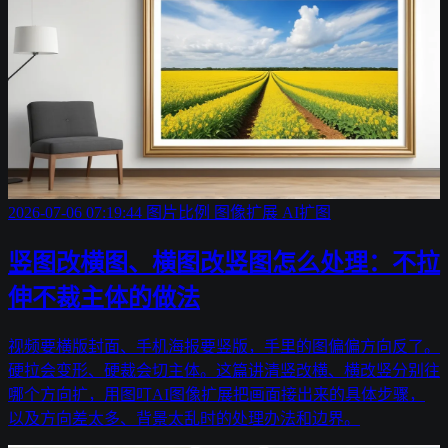
2026-07-06 07:19:44
图片比例
图像扩展
AI扩图
竖图改横图、横图改竖图怎么处理：不拉
伸不裁主体的做法
视频要横版封面、手机海报要竖版，手里的图偏偏方向反了。
硬拉会变形、硬裁会切主体。这篇讲清竖改横、横改竖分别往
哪个方向扩，用图叮AI图像扩展把画面接出来的具体步骤，
以及方向差太多、背景太乱时的处理办法和边界。