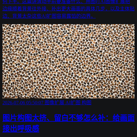
何下手。这篇讲清动手前要准备什么、用图叮AI图像扩展把
边缘顺着背景往外接、补出更大画面的具体几步，以及主体贴
边、背景太杂这些AI扩图容易露馅的边界。
2026-07-06 05:50:07
图像扩展
AI扩图
构图
图片构图太挤、留白不够怎么补：给画面
接出呼吸感