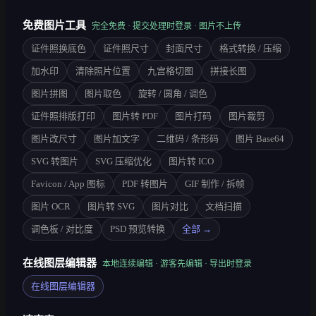
免费图片工具
完全免费 · 提交处理时登录 · 图片不上传
证件照换底色
证件照尺寸
封面尺寸
格式转换 / 压缩
加水印
清除照片位置
九宫格切图
拼接长图
图片拼图
图片取色
旋转 / 圆角 / 调色
证件照排版打印
图片转 PDF
图片打码
图片裁剪
图片改尺寸
图片加文字
二维码 / 条形码
图片 Base64
SVG 转图片
SVG 压缩优化
图片转 ICO
Favicon / App 图标
PDF 转图片
GIF 制作 / 拆帧
图片 OCR
图片转 SVG
图片对比
文档扫描
调色板 / 对比度
PSD 预览转换
全部 →
在线图层编辑器
本地连续编辑 · 游客先编辑 · 导出时登录
在线图层编辑器