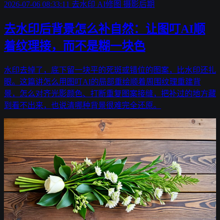
2026-07-06 08:33:11
去水印
AI修图
摄影后期
去水印后背景怎么补自然：让图叮AI顺
着纹理接，而不是糊一块色
水印去掉了，底下留一块平的死斑或错位的图案，比水印还扎
眼。这篇讲怎么用图叮AI的局部重绘顺着周围纹理重建背
景，怎么对齐光影颜色、打断重复图案接缝，把补过的地方藏
到看不出来，也说清哪种背景很难完全还原。