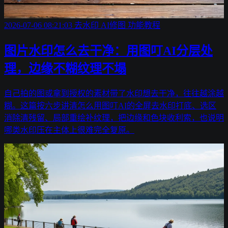
2026-07-06 08:21:03
去水印
AI修图
功能教程
图片水印怎么去干净：用图叮AI分层处
理，边缘不糊纹理不塌
自己拍的图或拿到授权的素材带了水印想去干净，往往越涂越
糊。这篇按六步讲清怎么用图叮AI的全屏去水印打底、选区
消除清残留、局部重绘补纹理，把边缘和色块收利索，也说明
哪类水印压在主体上很难完全复原。