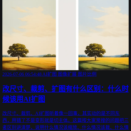
2026-07-06 06:54:48
AI扩图
图像扩展
图片比例
改尺寸、裁剪、扩图有什么区别：什么时
候该用AI扩图
改尺寸、裁剪、AI扩图听着像一回事，其实动的是不同东
西，用错了不是变形就是切主体。这篇按大家常搜的问题把三
者区别讲清楚，说明什么情况该缩放、什么情况该裁、什么情