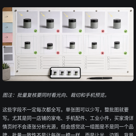
图注：批量复核要同时看光向、裁切和手机预览。
这些字段不一定每次都全写。单张图可以少写，整批图就要
写。尤其是同一店铺的家电、手机配件、工业小件，买家滑详
情页时不会逐张分析光源，但会感觉这一组图是不是同一个品
牌。批量一致性不是让每张一模一样，而是让光、边距、背景