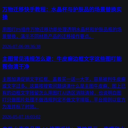
万物迁移快手教程：水晶杯与护肤品的场景替换实
操
用图叮PS插件万物迁移功能处理透明水晶杯和护肤品瓶的场
景替换，演示不同材质产品的迁移操作要点。
2026-07-06 09:36:38
主图常见违规怎么避：牛皮癣边框文字这些图叮能
帮你清干净
主图加满促销文字红框、盖着买一送一大字，容易被判牛皮癣
或文字过多。这篇按搜索问题讲清什么是主图牛皮癣、图上已
有的边框文字残留怎么用图叮AI选区消除清掉，也说明白图
叮只做图片处理不做违规判定不做文字排版，平台规则以官方
为准并标了时效。
2026-05-07 16:03:02