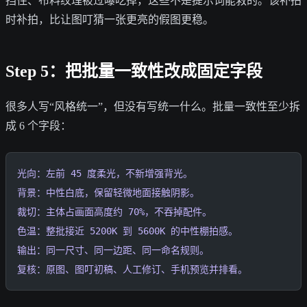
挡住、布料纹理被过曝吃掉，这些不是提示词能救的。该补拍
时补拍，比让图叮猜一张更亮的假图更稳。
Step 5：把批量一致性改成固定字段
很多人写“风格统一”，但没有写统一什么。批量一致性至少拆
成 6 个字段：
光向：左前 45 度柔光，不新增强背光。
背景：中性白底，保留轻微地面接触阴影。
裁切：主体占画面高度约 70%，不吞掉配件。
色温：整批接近 5200K 到 5600K 的中性棚拍感。
输出：同一尺寸、同一边距、同一命名规则。
复核：原图、图叮初稿、人工修订、手机预览并排看。