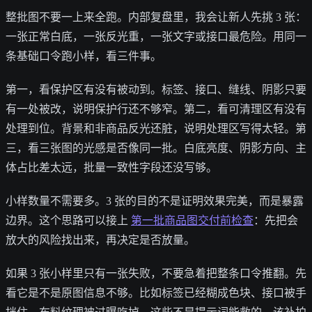
整批图不要一上来全跑。内部复盘里，我会让新人先挑 3 张：
一张正常白底，一张反光重，一张文字或接口最危险。用同一
条基础口令跑小样，看三件事。
第一，看保护区有没有被动到。标签、接口、缝线、阴影只要
有一处被改，说明保护行还不够窄。第二，看可清理区有没有
处理到位。背景和非商品反光还脏，说明处理区写得太轻。第
三，看三张图的光感是否像同一批。白底亮度、阴影方向、主
体占比差太远，批量一致性字段还没写够。
小样数量不需要多。3 张的目的不是证明效果完美，而是暴露
边界。这个思路可以接上
第一批商品图交付前检查
：先把会
放大的风险找出来，再决定是否放量。
如果 3 张小样里只有一张失败，不要急着把整条口令推翻。先
看它是不是原图信息不够。比如标签已经糊成色块、接口被手