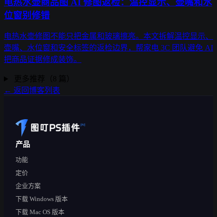
电热水壶商品图 AI 修图返检：温控显示、壶嘴和水
位窗别修错
电热水壶修图不能只把金属和玻璃擦亮。本文拆解温控显示、
壶嘴、水位窗和安全标签的返检边界，帮家电 3C 团队避免 AI
把商品证据修成装饰。
更多推荐（8 篇）
← 返回博客列表
产品
功能
定价
企业方案
下载 Windows 版本
下载 Mac OS 版本