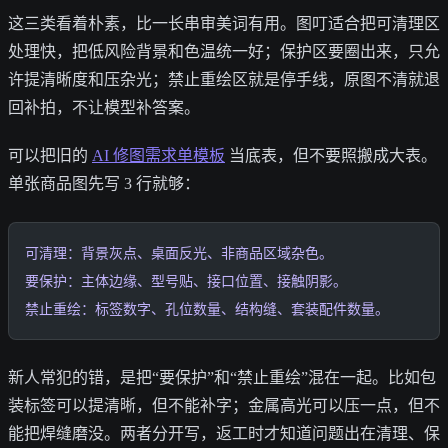
这三类看着朴素，比一长串审美词有用。图叮适合把可清理区
处理快，把低风险背景和色温统一好；保护区要圈出来，只允
许提清晰度和压杂光；禁止重绘区就是停手线，原图不清就退
回补拍，不让模型补答案。
可以把旧的
AI 修图需求单模板
当底表，但不要照搬成大表。
单张商品图先写 3 行就够：
可清理：背景灰点、桌面反光、非商品区域杂色。
要保护：主体边缘、型号贴、接口位置、接触阴影。
禁止重绘：标签数字、孔位数量、结构缝、套装配件数量。
新人常犯的错，是把“要保护”和“禁止重绘”混在一起。比如包
装标签可以提清晰，但不能补字；金属高光可以压一点，但不
能把焊缝磨没。两者分开写，返工时才知道问题出在清理、保