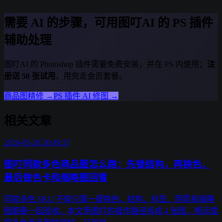
需要 AI 的步骤，可用图叮AI 的 PS 插件
辅助处理
图叮AI 的 Photoshop 插件需要免费安装，并在 PS 内使用；
注
册送 50 张试用
，用完走会员套餐。
商品图精修
→
PS 插件 AI 修图
→
相关文章
2026-05-28 20:49:37
图叮同款多色商品图怎么跑：先锁结构，再换色，
最后做色卡和缩略图回看
同款多色 SKU 不能只靠一键换色，结构、标签、阴影和缩略
图都要一起验收。本文用图叮的操作路径拆成 4 张图，帮运营