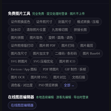
免费图片工具
完全免费 · 提交处理时登录 · 图片不上传
证件照换底色
证件照尺寸
封面尺寸
格式转换 / 压缩
加水印
清除照片位置
九宫格切图
拼接长图
图片拼图
图片取色
旋转 / 圆角 / 调色
证件照排版打印
图片转 PDF
图片打码
图片裁剪
图片改尺寸
图片加文字
二维码 / 条形码
图片 Base64
SVG 转图片
SVG 压缩优化
图片转 ICO
Favicon / App 图标
PDF 转图片
GIF 制作 / 拆帧
图片 OCR
图片转 SVG
图片对比
文档扫描
调色板 / 对比度
PSD 预览转换
全部 →
在线图层编辑器
本地连续编辑 · 游客先编辑 · 导出时登录
在线图层编辑器