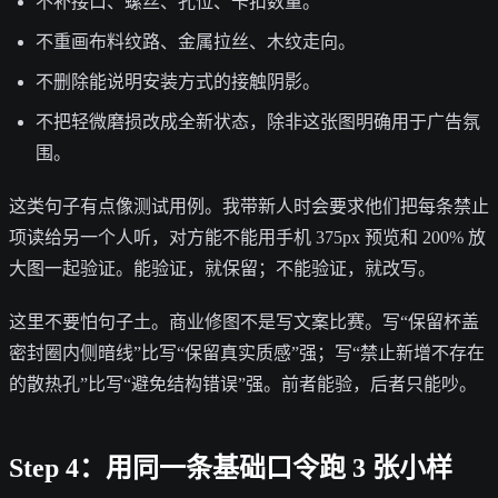
不补接口、螺丝、孔位、卡扣数量。
不重画布料纹路、金属拉丝、木纹走向。
不删除能说明安装方式的接触阴影。
不把轻微磨损改成全新状态，除非这张图明确用于广告氛
围。
这类句子有点像测试用例。我带新人时会要求他们把每条禁止
项读给另一个人听，对方能不能用手机 375px 预览和 200% 放
大图一起验证。能验证，就保留；不能验证，就改写。
这里不要怕句子土。商业修图不是写文案比赛。写“保留杯盖
密封圈内侧暗线”比写“保留真实质感”强；写“禁止新增不存在
的散热孔”比写“避免结构错误”强。前者能验，后者只能吵。
Step 4：用同一条基础口令跑 3 张小样