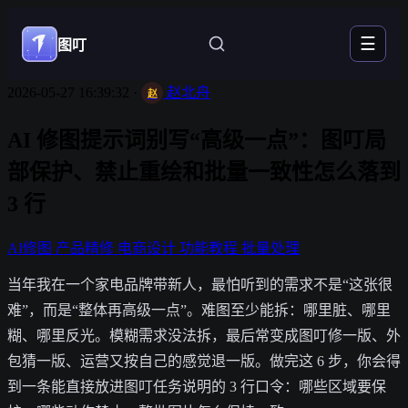
☰
图叮
2026-05-27 16:39:32
·
赵北舟
赵
AI 修图提示词别写“高级一点”：图叮局
部保护、禁止重绘和批量一致性怎么落到
3 行
AI修图
产品精修
电商设计
功能教程
批量处理
当年我在一个家电品牌带新人，最怕听到的需求不是“这张很
难”，而是“整体再高级一点”。难图至少能拆：哪里脏、哪里
糊、哪里反光。模糊需求没法拆，最后常变成图叮修一版、外
包猜一版、运营又按自己的感觉退一版。做完这 6 步，你会得
到一条能直接放进图叮任务说明的 3 行口令：哪些区域要保