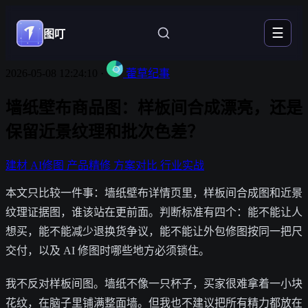
☰
图叮
2026-05-08 12:24:10
·
藿草纪事
墙纸壁布商品图：样板间合成漂亮，还是
保留近景纹理和批次色差？
建材
AI修图
产品精修
方案对比
行业实战
本文只比较一件事：墙纸壁布详情页里，样板间合成图和近景
纹理证据图，谁该站在更前面。判断标准有四个：能不能让人
想买，能不能减少退换货争议，能不能让外包修图按同一把尺
交付，以及 AI 修图时哪些地方必须锁住。
我不反对样板间图。墙纸不像一只杯子，买家很难拿着一小块
花纹，在脑子里铺满整面墙。但我也不建议把所有精力都放在