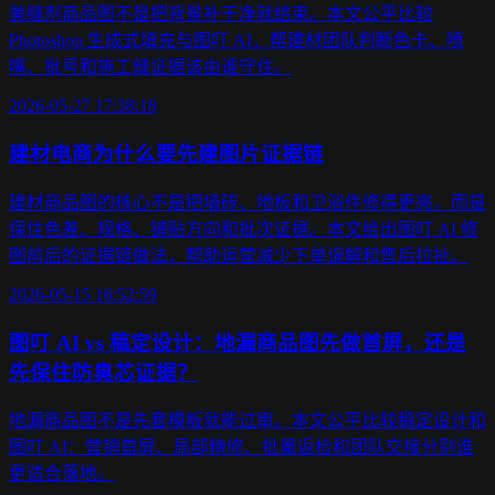
美缝剂商品图不是把背景补干净就结束。本文公平比较
Photoshop 生成式填充与图叮 AI，帮建材团队判断色卡、喷
嘴、批号和施工缝证据该由谁守住。
2026-05-27 17:38:18
建材电商为什么要先建图片证据链
建材商品图的核心不是把墙砖、地板和卫浴件修得更亮，而是
保住色差、规格、铺贴方向和批次证据。本文给出图叮 AI 修
图前后的证据链做法，帮助运营减少下单误解和售后拉扯。
2026-05-15 16:52:59
图叮 AI vs 稿定设计：地漏商品图先做首屏，还是
先保住防臭芯证据？
地漏商品图不是先套模板就能过审。本文公平比较稿定设计和
图叮 AI：营销首屏、局部精修、批量返检和团队交接分别谁
更适合落地。