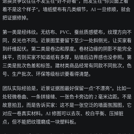
退换货争议往往不发生在“好不好看”，而发生在“你页面上看
着不是这个样子”。墙纸壁布有几类细节，AI 一旦修顺，就会
把证据修掉。
第一类是经纬纹。无纺布、PVC、蚕丝质感壁布，纹理方向不
同，反光也不同。近景图里要留下至少一处斜侧光，让买家看
到纤维起伏。第二类是卷边和厚度。卷材边缘的阴影不能完全
抹平，否则买家不知道纸有多厚，贴墙后边界感也没参照。第
三类是批次色差和标签。建材类商品经常有同款不同批次，色
号、生产批次、环保等级标识要看得清楚。
团队实际经验是，近景证据图最好保留一点“不漂亮”。比如一
处轻微卷曲、一条拼接缝、一张色卡旁边的 2 毫米边距。不是
故意拍丑，而是告诉买家：这不是一张空泛的墙面氛围图，它
对应一卷真实材料。AI 修图可以去灰、校白平衡、压掉脏
点，但不能把纹理磨成一块塑料板。