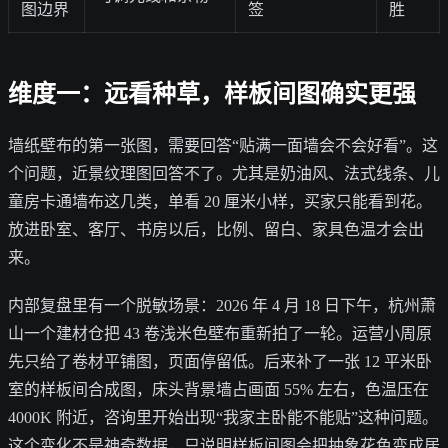
图边界
签
胜
维度一：远看种草，样板间图确实更强
墙纸壁布的第一张图，需要回答“贴满一面墙会不会好看”。这
个问题，近景纹理图回答不了。尤其是奶油风、法式线条、儿
童房卡通墙布这几类，单看 20 厘米小样，买家只能看到花。
放进卧室、客厅、书房以后，比例、留白、家具色温才会出
来。
内部复盘里有一个脱敏场景：2026 年 4 月 18 日下午，杭州萧
山一个建材仓把 43 卷浅米色壁布重新拍了一轮。运营小周原
先只给了卷材平铺图，页面停留低。后来补了一张 12 平米卧
室的样板间合成图，床头背景墙占画面 55% 左右，色温压在
4000K 附近，咨询里开始出现“我家主卧能不能贴”这种问题。
这个变化不是神奇数据，只说明样板间图会把抽象花色变成居