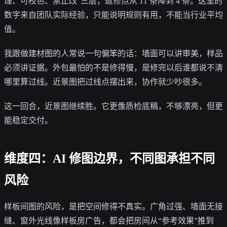
理、可校色、禁止改”三层，返修点从 11 条降到 4 条。这里的
数字来自团队实际经验，只能说明规则有用，不能当行业平均
值。
我跟做建材图的人常说一句偏笨的话：墙面可以讲审美，样品
必须讲证据。外包最怕的不是修得慢，是修完以后谁都说不清
哪里算过线。近景图把过线点摆出来，协作就少吵很多。
这一回合，近景图继续胜。它更像质检底稿，不够漂亮，但更
能稳定交付。
维度四：AI 修图边界，不同图承担不同
风险
样板间图的风险，是把空间修得不真实。广角过强、墙面无接
缝、窗外光线像样板房广告，都会把房间从“参考效果”推到