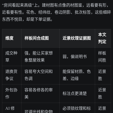
“房间看起来高级”上。建材图有点像药材图鉴，远看要有形，
近看要有性。花色、经纬纹、卷边阴影、批次标签，这些细碎
东西不悦目，却是下单证据。
本文
维度
样板间合成图
近景纹理证据图
判定
成交种
强，能让买家想
样板
弱，偏说明书
草
象整屋效果
间胜
退换货
容易夸大空间和
能保留材质、色
近景
争议
色调
差、边缘
胜
外包协
容易各修各的审
近景
标注点更清楚
作
美
胜
AI 修
必须锁纹理和标
近景
可调光线和杂物