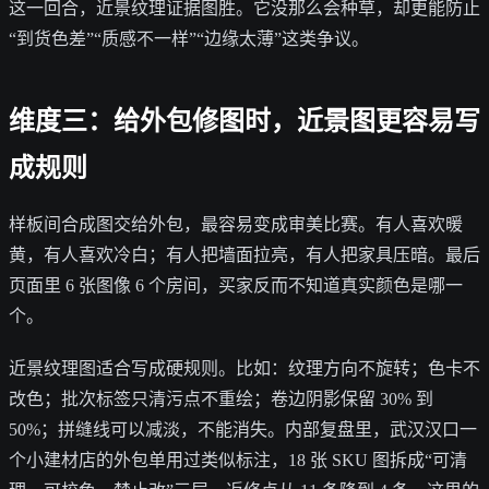
这一回合，近景纹理证据图胜。它没那么会种草，却更能防止
“到货色差”“质感不一样”“边缘太薄”这类争议。
维度三：给外包修图时，近景图更容易写
成规则
样板间合成图交给外包，最容易变成审美比赛。有人喜欢暖
黄，有人喜欢冷白；有人把墙面拉亮，有人把家具压暗。最后
页面里 6 张图像 6 个房间，买家反而不知道真实颜色是哪一
个。
近景纹理图适合写成硬规则。比如：纹理方向不旋转；色卡不
改色；批次标签只清污点不重绘；卷边阴影保留 30% 到
50%；拼缝线可以减淡，不能消失。内部复盘里，武汉汉口一
个小建材店的外包单用过类似标注，18 张 SKU 图拆成“可清