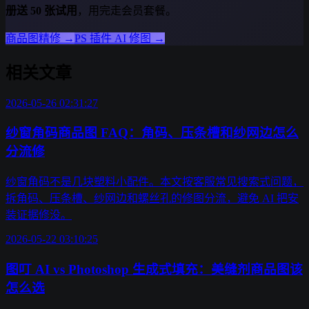
册送 50 张试用
，用完走会员套餐。
商品图精修
→
PS 插件 AI 修图
→
相关文章
2026-05-26 02:31:27
纱窗角码商品图 FAQ：角码、压条槽和纱网边怎么
分流修
纱窗角码不是几块塑料小配件。本文按客服常见搜索式问题，
拆角码、压条槽、纱网边和螺丝孔的修图分流，避免 AI 把安
装证据修没。
2026-05-22 03:10:25
图叮 AI vs Photoshop 生成式填充：美缝剂商品图该
怎么选