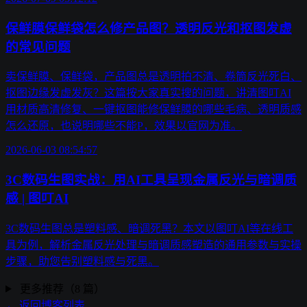
保鲜膜保鲜袋怎么修产品图？透明反光和抠图发虚
的常见问题
卖保鲜膜、保鲜袋，产品图总是透明拍不清、卷筒反光死白、
抠图边缘发虚发灰？这篇按大家真实搜的问题，讲清图叮AI
用材质高清修复、一键抠图能修保鲜膜的哪些毛病、透明质感
怎么还原，也说明哪些不能P，效果以官网为准。
2026-06-03 08:54:57
3C数码生图实战：用AI工具呈现金属反光与暗调质
感 | 图叮AI
3C数码生图总是塑料感、暗调死黑？本文以图叮AI等在线工
具为例，解析金属反光处理与暗调质感塑造的通用参数与实操
步骤，助您告别塑料感与死黑。
更多推荐（8 篇）
← 返回博客列表