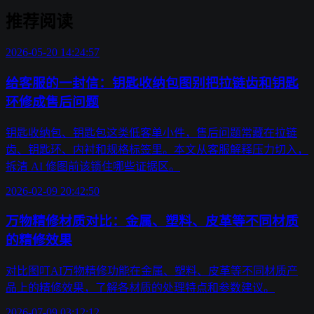
推荐阅读
2026-05-20 14:24:57
给客服的一封信：钥匙收纳包图别把拉链齿和钥匙
环修成售后问题
钥匙收纳包、钥匙包这类低客单小件，售后问题常藏在拉链
齿、钥匙环、内衬和规格标签里。本文从客服解释压力切入，
拆清 AI 修图前该锁住哪些证据区。
2026-02-09 20:42:50
万物精修材质对比：金属、塑料、皮革等不同材质
的精修效果
对比图叮AI万物精修功能在金属、塑料、皮革等不同材质产
品上的精修效果，了解各材质的处理特点和参数建议。
2026-07-09 03:12:12