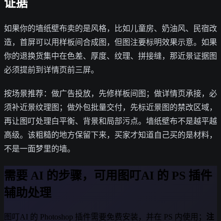
证据
如果你的墙纸壁布卖的是风格，比如儿童房、奶油风、民宿改
造，首屏可以用样板间合成图，但图注要标明效果示意。如果
你的退换货集中在色差、厚度、纹理、拼接缝，那近景证据图
必须提前到详情页前三屏。
按场景推荐：做广告投放，先修样板间图；做详情页承接，必
须补近景纹理图；做外包批量交付，先标近景图的禁改区域，
再让图叮处理白平衡、背景和局部污点。墙纸壁布不是越平越
高级。该粗糙的地方保留下来，买家才知道自己买的是材料，
不是一面梦里的墙。
需要 AI 的步骤，可用图叮AI 的 PS 插件
辅助处理
图叮AI 的 Photoshop 插件需要免费安装，并在 PS 内使用；
注