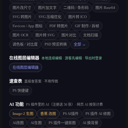
图片改尺寸
图片加文字
二维码 / 条形码
图片 Base64
SVG 转图片
SVG 压缩优化
图片转 ICO
Favicon / App 图标
PDF 转图片
GIF 制作 / 拆帧
图片 OCR
图片转 SVG
图片对比
文档扫描
调色板 / 对比度
PSD 预览转换
全部 →
在线图层编辑器
本地连续编辑 · 游客先编辑 · 导出时登录
在线图层编辑器
速查表
直接查答案 · 不用传图
PS 快捷键
AI 功能
PS 插件里的 AI（注册送 50 张）· 网页 AI 按张计费
Image-2 生图
香蕉 改图
PS AI插件
PS 插件 AI 修图
AI改图
AI生图
PS 插件一键抠图
AI 换背景