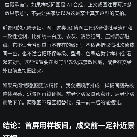
“虚假承诺”。如果样板间图是 AI 合成，正文或图注要写清楚
“效果示意”，不要让买家误以为这是某个真实户型的实拍。
近景图的风险更细。图叮这类 AI 修图工具适合做批量清理和
一致性控制，比如统一白底、去灰、清除纸屑、压掉局部脏
点。它不适合替你重画不存在的纹理，不适合把深浅批次修成
同一色，也不适合把环保等级、型号、色号这类字样补成“看
起来对”。这些位置要在图叮里先设成禁改区域，或者在交给
外包前直接圈出来。
如果只问“哪张图更该精修”，我会把顺序排成：样板间图先校
整体观感，近景图再锁证据。前者让买家愿意点开，后者让买
家敢下单。两张图不是互相替代，是一前一后的证据链。
结论：首屏用样板间，成交前一定补近景