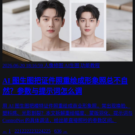
2026-06-20 18:16:59
人像修图
AI生图
功能教程
AI 图生图把证件照重绘成形象照总不自
然？参数与提示词怎么调
用 AI 图生图把模特证件照重绘成商业形象照，常出现换脸、
塑料感、光影割裂？本文拆解重绘幅度、蒙版羽化、提示词与
ControlNet 的具体调法，给出能直接照抄的参数区间。
←
1
...
221
222
223
224
225
...
636
→