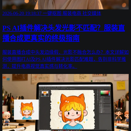
2026-06-20 19:18:37
一键抠图
服装电商
社交媒体
PS AI插件解决头发光影不匹配？服装直
播合成更真实的终极指南
服装直播合成中头发边缘假、光影不融合怎么办？本文详解如
何使用图叮AI及PS AI插件解决光影匹配难题，告别非科学推
测，提升电商视觉真实感与转化率。