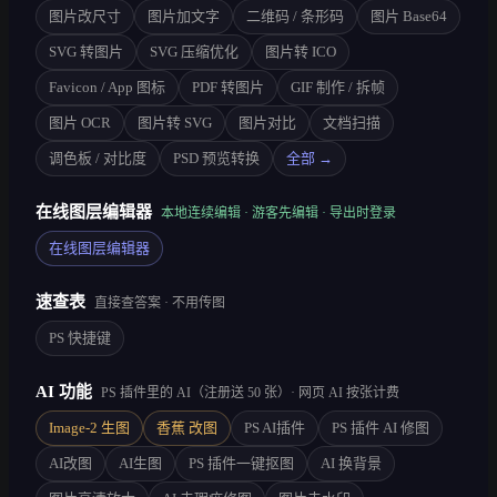
图片改尺寸
图片加文字
二维码 / 条形码
图片 Base64
SVG 转图片
SVG 压缩优化
图片转 ICO
Favicon / App 图标
PDF 转图片
GIF 制作 / 拆帧
图片 OCR
图片转 SVG
图片对比
文档扫描
调色板 / 对比度
PSD 预览转换
全部 →
在线图层编辑器
本地连续编辑 · 游客先编辑 · 导出时登录
在线图层编辑器
速查表
直接查答案 · 不用传图
PS 快捷键
AI 功能
PS 插件里的 AI（注册送 50 张）· 网页 AI 按张计费
Image-2 生图
香蕉 改图
PS AI插件
PS 插件 AI 修图
AI改图
AI生图
PS 插件一键抠图
AI 换背景