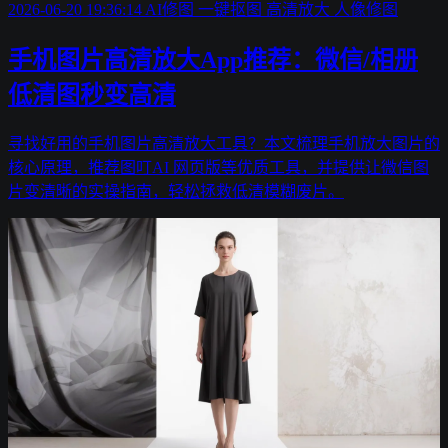
2026-06-20 19:36:14
AI修图
一键抠图
高清放大
人像修图
手机图片高清放大App推荐：微信/相册
低清图秒变高清
寻找好用的手机图片高清放大工具？本文梳理手机放大图片的
核心原理，推荐图叮AI 网页版等优质工具，并提供让微信图
片变清晰的实操指南，轻松拯救低清模糊废片。