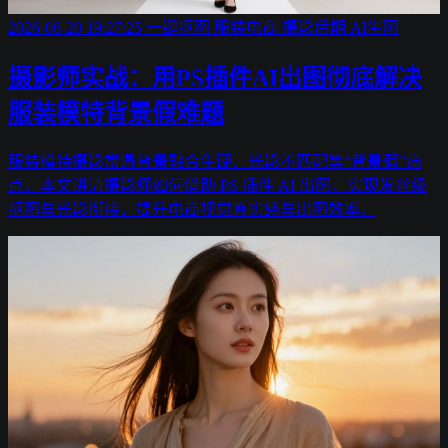
2026-06-20 19:27:25
一键抠图
服装电商
摄影后期
AI生图
摄影师实战：用PS插件AI出图彻底解决
服装模特背景假难题
服装模特摄影常遇背景融合生硬、光影不匹配等“背景假”痛
点。本文讲清摄影师如何借助 PS 插件 AI 出图，实现发丝级
抠图与光影衔接，提升电商视觉真实感与出图效率。