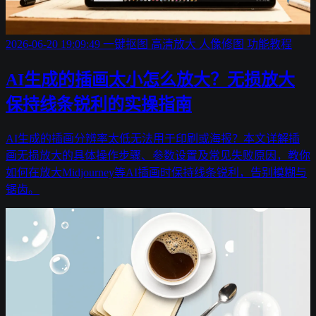
2026-06-20 19:09:49
一键抠图
高清放大
人像修图
功能教程
AI生成的插画太小怎么放大？无损放大
保持线条锐利的实操指南
AI生成的插画分辨率太低无法用于印刷或海报？本文详解插
画无损放大的具体操作步骤、参数设置及常见失败原因，教你
如何在放大Midjourney等AI插画时保持线条锐利，告别模糊与
锯齿。