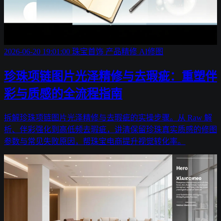
2026-06-20 19:01:00
珠宝首饰
产品精修
AI修图
珍珠项链图片光泽精修与去瑕疵：重塑伴
彩与质感的全流程指南
拆解珍珠项链图片光泽精修与去瑕疵的实操步骤。从 Raw 解
析、伴彩强化到高低频去瑕疵，讲清保留珍珠真实质感的修图
参数与常见失败原因，帮珠宝电商提升视觉转化率。