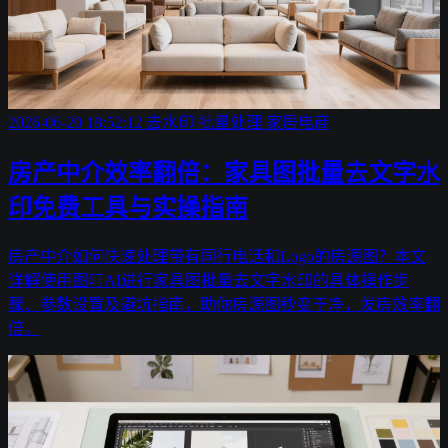
2026-06-20 18:52:12
去水印
批量处理
家居电商
房产中介效率翻倍：家具图批量去文字水
印免费工具与实操指南
房产中介如何快速处理带有同行电话和Logo的房源图？本文
详解使用图叮AI进行家具图批量去文字水印的具体操作步
骤、参数设置及避坑指南，助你房源图秒变干净，发房效率翻
倍。