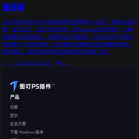
备指南
设计师如何在PSD分层前高效导出透明PNG选区，明确元素边
界、减少返工、提升协作效率。含Photoshop原生步骤、AI辅
助思路与常见避坑。 在数字设计流程中，许多设计师习惯先
做完整 PSD 再拆素材。但先整合后拆解往往导致重复劳动、
图层混乱，甚至拖累开发或动效团队的后续工作。
←
1
...
223
224
225
226
227
...
640
→
产品
功能
定价
企业方案
下载 Windows 版本