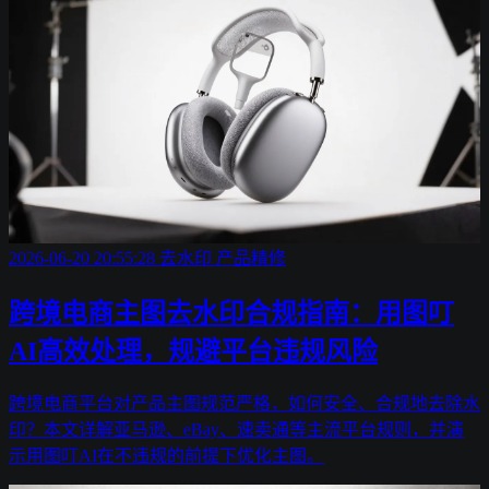
2026-06-20 20:55:28
去水印
产品精修
跨境电商主图去水印合规指南：用图叮
AI高效处理，规避平台违规风险
跨境电商平台对产品主图规范严格，如何安全、合规地去除水
印？本文详解亚马逊、eBay、速卖通等主流平台规则，并演
示用图叮AI在不违规的前提下优化主图。