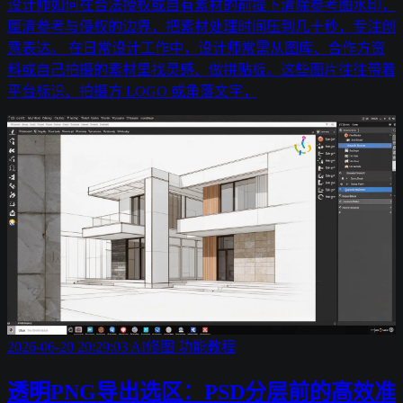
设计师如何在合法授权或自有素材的前提下清除参考图水印，
厘清参考与侵权的边界，把素材处理时间压到几十秒，专注创
意表达。 在日常设计工作中，设计师常需从图库、合作方资
料或自己拍摄的素材里找灵感、做拼贴板。这些图片往往带着
平台标识、拍摄方 LOGO 或角落文字，
2026-06-20 20:29:03
AI修图
功能教程
透明PNG导出选区：PSD分层前的高效准