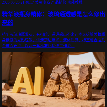
2026-06-20 21:48:17
美妆电商
产品精修
功能教程
精华液瓶身精修：玻璃通透感是怎么修出
来的
精华液玻璃瓶发灰、有指纹、通透感出不来？本文拆解美妆瓶
身精修的光影逻辑，讲清楚边缘光、液体质感、标签融合这几
个核心要点，以及一套标准化精修工作流。