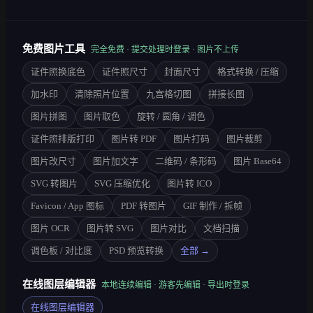
免费图片工具
完全免费 · 提交处理时登录 · 图片不上传
证件照换底色
证件照尺寸
封面尺寸
格式转换 / 压缩
加水印
清除照片位置
九宫格切图
拼接长图
图片拼图
图片取色
旋转 / 圆角 / 调色
证件照排版打印
图片转 PDF
图片打码
图片裁剪
图片改尺寸
图片加文字
二维码 / 条形码
图片 Base64
SVG 转图片
SVG 压缩优化
图片转 ICO
Favicon / App 图标
PDF 转图片
GIF 制作 / 拆帧
图片 OCR
图片转 SVG
图片对比
文档扫描
调色板 / 对比度
PSD 预览转换
全部 →
在线图层编辑器
本地连续编辑 · 游客先编辑 · 导出时登录
在线图层编辑器