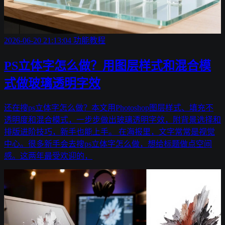
2026-06-20 21:13:04
功能教程
PS立体字怎么做？用图层样式和混合模
式做玻璃透明字效
还在搜ps立体字怎么做？本文用Photoshop图层样式、填充不
透明度和混合模式，一步步做出玻璃透明字效，附背景选择和
排版进阶技巧，新手也能上手。 在海报里，文字常常是视觉
中心。很多新手会去搜ps立体字怎么做，想给标题做点空间
感。这两年最受欢迎的，