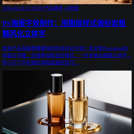
2026-06-20 21:39:29
产品精修
AI修图
PS海报字效制作：用图层样式做砂岩粗
糙风化立体字
旅游产品海报想要硬核的砂岩风化字效？本文用Photoshop的
斜面与浮雕、纹理叠加和混合模式，一步步做出粗糙立体字，
附小尺寸手机端的清晰度避坑技巧。