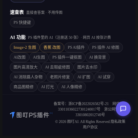
速查表
直接查答案 · 不用传图
PS 快捷键
AI 功能
PS 插件里的 AI（注册送 50 张）· 网页 AI 按张计费
Image-2 生图
香蕉 改图
PS AI插件
PS 插件 AI 修图
AI改图
AI生图
PS 插件一键抠图
AI 换背景
图片高清放大
AI 去瑕疵修图
图片去水印
AI 消除路人杂物
老照片修复
AI 扩图
AI 试穿
商品图精修
AI 打光
AI 人像精修
备案号：浙ICP备2022026582号-21
网信算备
330110360227301240017号
浙公网安备
33010802012749号
©
2026
图叮AI. All Rights Reserved.
隐私政策
用户协议