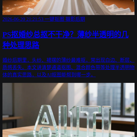
2026-06-20 21:21:53
一键抠图
摄影后期
PS抠婚纱总抠不干净？薄纱半透明的几
种处理思路
婚纱后期里，头纱、裙摆的薄纱最难抠，常出现白边、断层、
质感丢失。本文讲清楚通道抠图、混合颜色带等处理半透明物
体的真实思路，以及AI抠图能帮到哪一步。