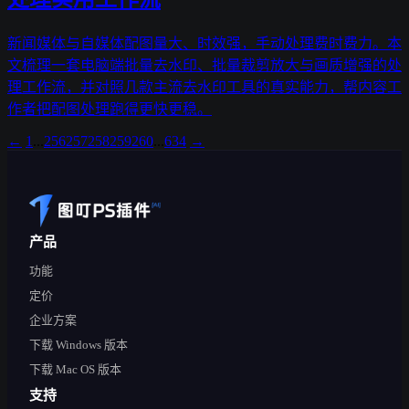
新闻媒体与自媒体配图量大、时效强，手动处理费时费力。本
文梳理一套电脑端批量去水印、批量裁剪放大与画质增强的处
理工作流，并对照几款主流去水印工具的真实能力，帮内容工
作者把配图处理跑得更快更稳。
←
1
...
256
257
258
259
260
...
634
→
产品
功能
定价
企业方案
下载 Windows 版本
下载 Mac OS 版本
支持