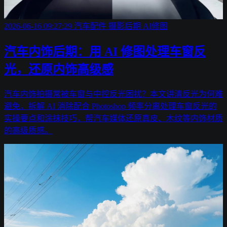
2026-06-16 09:27:29
汽车配件
摄影后期
AI修图
汽车内饰后期：用 AI 修图处理车窗反
光，还原内饰高级感
汽车内饰拍摄常被车窗与中控反光困扰？本文讲清反光为何难
避免，拆解 AI 消除配合 Photoshop 频率分离处理车窗反光的
实操要点和涂抹技巧，帮汽车媒体还原真皮、木纹等内饰材质
的高级质感。