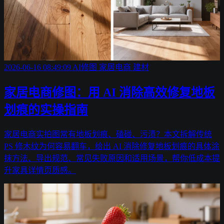
2026-06-16 08:49:09
AI修图
家居电商
建材
家居电商修图：用 AI 消除高效修复地板
划痕的实操指南
家居电商实拍图常有地板划痕、磕碰、污渍？本文拆解传统
PS 修木纹为何容易翻车，给出 AI 消除修复地板划痕的具体涂
抹方法、导出规范、常见失败原因和适用场景，帮你低成本提
升家具详情页质感。