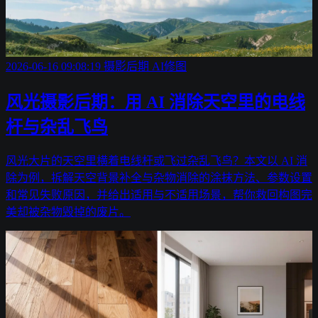
2026-06-16 09:08:19
摄影后期
AI修图
风光摄影后期：用 AI 消除天空里的电线
杆与杂乱飞鸟
风光大片的天空里横着电线杆或飞过杂乱飞鸟？本文以 AI 消
除为例，拆解天空背景补全与杂物消除的涂抹方法、参数设置
和常见失败原因，并给出适用与不适用场景，帮你救回构图完
美却被杂物毁掉的废片。