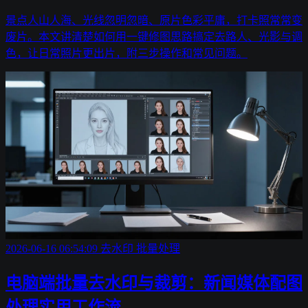
景点人山人海、光线忽明忽暗、原片色彩平庸，打卡照常常变
废片。本文讲清楚如何用一键修图思路搞定去路人、光影与调
色，让日常照片更出片，附三步操作和常见问题。
2026-06-16 06:54:09
去水印
批量处理
电脑端批量去水印与裁剪：新闻媒体配图
处理实用工作流