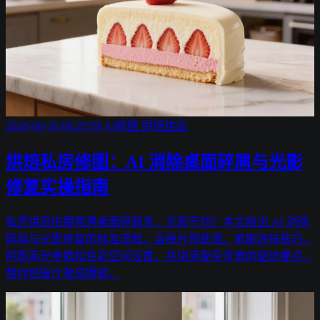
2026-06-16 08:29:59
AI修图
烘焙甜品
烘焙私房修图：AI 消除桌面碎屑与光影
修复实操指南
私房烘焙拍摄常遇桌面碎屑多、光影不均？本文给出 AI 消除
碎屑与光影修复的标准流程，含原片预处理、笔刷涂抹技巧、
阴影高光参数和色彩空间设置，并讲清复杂背景的避坑要点，
帮你把废片救成爆款。