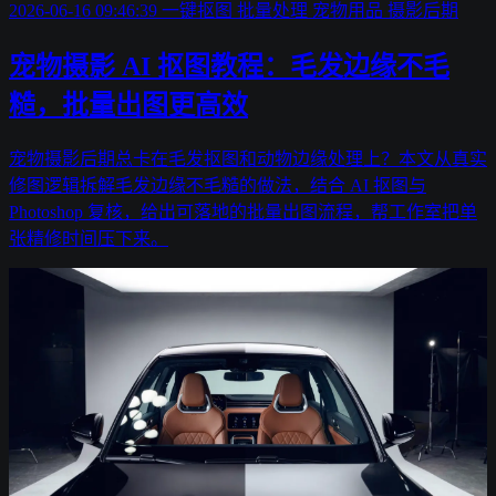
2026-06-16 09:46:39
一键抠图
批量处理
宠物用品
摄影后期
宠物摄影 AI 抠图教程：毛发边缘不毛
糙，批量出图更高效
宠物摄影后期总卡在毛发抠图和动物边缘处理上？本文从真实
修图逻辑拆解毛发边缘不毛糙的做法，结合 AI 抠图与
Photoshop 复核，给出可落地的批量出图流程，帮工作室把单
张精修时间压下来。