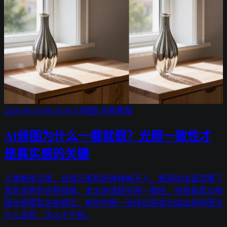
2026-06-16 08:10:49
AI修图
功能教程
AI修图为什么一看就假？光照一致性才
是真实感的关键
人像磨皮过度、合成元素和场景格格不入，根源往往是忽略了
真实世界的光照规律。本文讲清楚光照一致性、材质表现与物
理光照模型这些概念，帮你判断一张修出来或合成出来的图为
什么显假、怎么才不假。