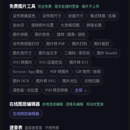
免费图片工具
完全免费 · 提交处理时登录 · 图片不上传
证件照换底色
证件照尺寸
封面尺寸
格式转换 / 压缩
加水印
清除照片位置
九宫格切图
拼接长图
图片拼图
图片取色
旋转 / 圆角 / 调色
证件照排版打印
图片转 PDF
图片打码
图片裁剪
图片改尺寸
图片加文字
二维码 / 条形码
图片 Base64
SVG 转图片
SVG 压缩优化
图片转 ICO
Favicon / App 图标
PDF 转图片
GIF 制作 / 拆帧
图片 OCR
图片转 SVG
图片对比
文档扫描
调色板 / 对比度
PSD 预览转换
全部 →
在线图层编辑器
本地连续编辑 · 游客先编辑 · 导出时登录
在线图层编辑器
速查表
直接查答案 · 不用传图