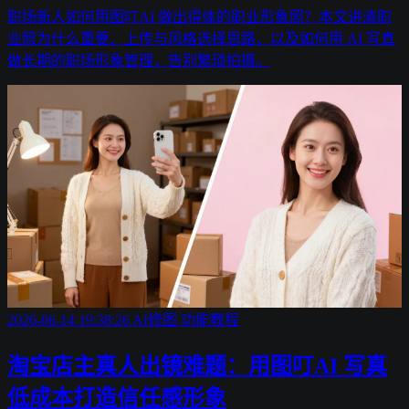
职场新人如何用图叮AI 做出得体的职业形象照？本文讲清职
业照为什么重要、上传与风格选择思路，以及如何用 AI 写真
做长期的职场形象管理，告别繁琐拍摄。
2026-06-14 19:38:26
AI修图
功能教程
淘宝店主真人出镜难题：用图叮AI 写真
低成本打造信任感形象