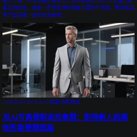
格不一致？本文从品牌关键词、结构化提示词到 AI 生图与真
实后期结合，给出一套可落地的家居写真创作流程，帮你低成
本产出风格一致的视觉素材。
2026-06-14 19:51:20
AI修图
功能教程
用AI写真做职业形象照：职场新人的高
效形象管理思路