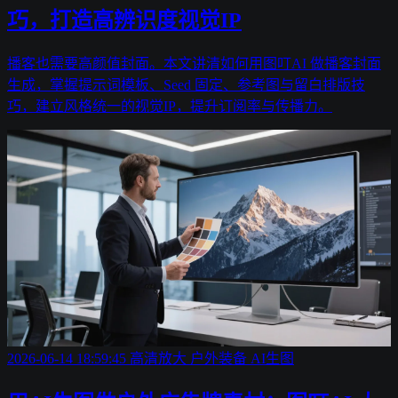
巧，打造高辨识度视觉IP
播客也需要高颜值封面。本文讲清如何用图叮AI 做播客封面
生成，掌握提示词模板、Seed 固定、参考图与留白排版技
巧，建立风格统一的视觉IP，提升订阅率与传播力。
2026-06-14 18:59:45
高清放大
户外装备
AI生图