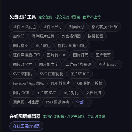
免费图片工具
完全免费 · 提交处理时登录 · 图片不上传
证件照换底色
证件照尺寸
封面尺寸
格式转换 / 压缩
加水印
清除照片位置
九宫格切图
拼接长图
图片拼图
图片取色
旋转 / 圆角 / 调色
证件照排版打印
图片转 PDF
图片打码
图片裁剪
图片改尺寸
图片加文字
二维码 / 条形码
图片 Base64
SVG 转图片
SVG 压缩优化
图片转 ICO
Favicon / App 图标
PDF 转图片
GIF 制作 / 拆帧
图片 OCR
图片转 SVG
图片对比
文档扫描
调色板 / 对比度
PSD 预览转换
全部 →
在线图层编辑器
本地连续编辑 · 游客先编辑 · 导出时登录
在线图层编辑器