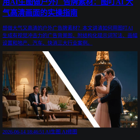
用AI生图做户外广告牌素材：图叮AI 大
气高清画面的实操指南
想做大气又高清的户外广告牌素材？本文讲清如何用图叮AI
生成有视觉冲击力的广告背景图，附结构化提示词写法、画幅
设置和地产、汽车、快消三大行业案例。
2026-06-14 18:46:51
AI生图
AI修图