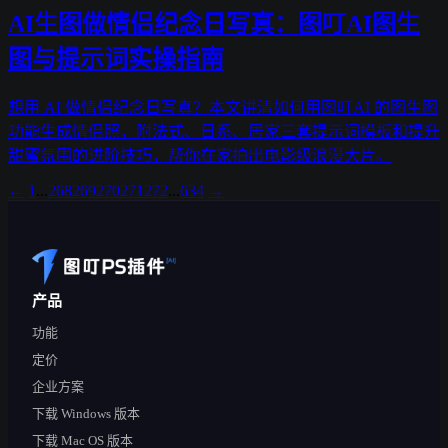
AI生图做情侣纪念日写真：图叮AI图生
图与提示词实操指南
想用 AI 做情侣纪念日写真？本文讲清如何用图叮AI 的图生图
功能生成情侣照，附法式、日系、居家三套提示词模板和提升
甜蜜氛围的进阶技巧，帮你在家拍出电影级浪漫大片。
←
1
...
268
269
270
271
272
...
634
→
产品
功能
定价
企业方案
下载 Windows 版本
下载 Mac OS 版本