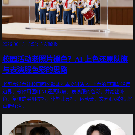
2026-06-13 18:53:15
AI修图
校园活动老照片褪色？AI 上色还原队旗
与表演服色彩的思路
老照片褪色让校园回忆黯淡？本文讲清 AI 上色的原理与适用
边界，教你用图叮AI 还原队旗、表演服的色彩，并给出补
色、复核的实用技巧，让毕业典礼、运动会、文艺汇演的记忆
重新鲜活。