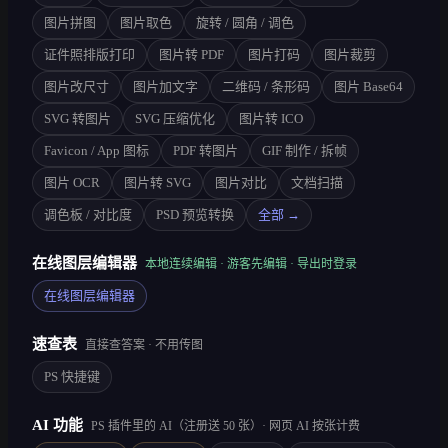
图片拼图
图片取色
旋转 / 圆角 / 调色
证件照排版打印
图片转 PDF
图片打码
图片裁剪
图片改尺寸
图片加文字
二维码 / 条形码
图片 Base64
SVG 转图片
SVG 压缩优化
图片转 ICO
Favicon / App 图标
PDF 转图片
GIF 制作 / 拆帧
图片 OCR
图片转 SVG
图片对比
文档扫描
调色板 / 对比度
PSD 预览转换
全部 →
在线图层编辑器
本地连续编辑 · 游客先编辑 · 导出时登录
在线图层编辑器
速查表
直接查答案 · 不用传图
PS 快捷键
AI 功能
PS 插件里的 AI（注册送 50 张）· 网页 AI 按张计费