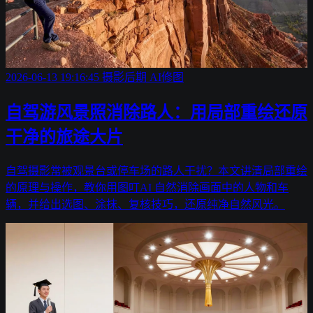
2026-06-13 19:16:45
摄影后期
AI修图
自驾游风景照消除路人：用局部重绘还原
干净的旅途大片
自驾摄影常被观景台或停车场的路人干扰？本文讲清局部重绘
的原理与操作，教你用图叮AI 自然消除画面中的人物和车
辆，并给出选图、涂抹、复核技巧，还原纯净自然风光。