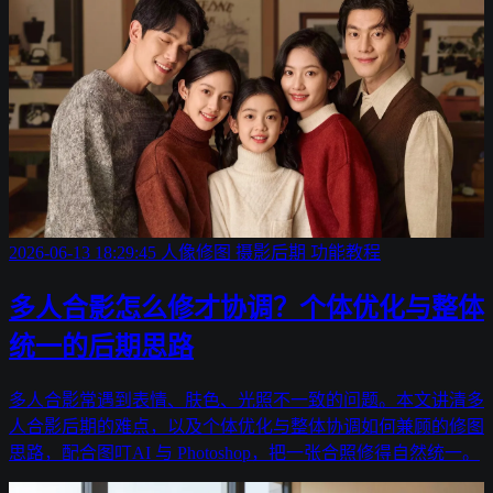
2026-06-13 18:29:45
人像修图
摄影后期
功能教程
多人合影怎么修才协调？个体优化与整体
统一的后期思路
多人合影常遇到表情、肤色、光照不一致的问题。本文讲清多
人合影后期的难点，以及个体优化与整体协调如何兼顾的修图
思路，配合图叮AI 与 Photoshop，把一张合照修得自然统一。