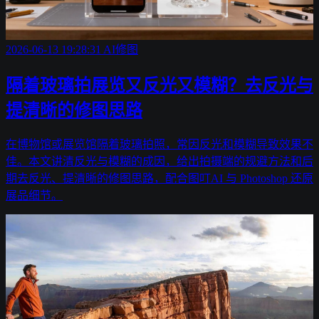
2026-06-13 19:28:31
AI修图
隔着玻璃拍展览又反光又模糊？去反光与
提清晰的修图思路
在博物馆或展览馆隔着玻璃拍照，常因反光和模糊导致效果不
佳。本文讲清反光与模糊的成因，给出拍摄端的规避方法和后
期去反光、提清晰的修图思路，配合图叮AI 与 Photoshop 还原
展品细节。