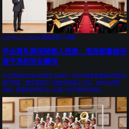
2026-06-13 19:05:00
摄影后期
AI修图
毕业典礼照消除路人指南：用局部重绘还
原干净的毕业瞬间
毕业照被观礼席上的陌生人破坏？本文讲清局部重绘的原理与
操作思路，教你用图叮AI 精准消除路人干扰，并给出选图、
涂抹、复核的实用技巧，还原一张干净的毕业照。