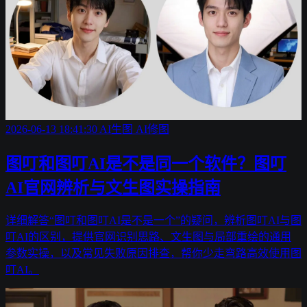
2026-06-13 18:41:30
AI生图
AI修图
图叮和图叮AI是不是同一个软件？图叮
AI官网辨析与文生图实操指南
详细解答“图叮和图叮AI是不是一个”的疑问，辨析图叮AI与图
叮AI的区别，提供官网识别思路、文生图与局部重绘的通用
参数实操，以及常见失败原因排查，帮你少走弯路高效使用图
叮AI。