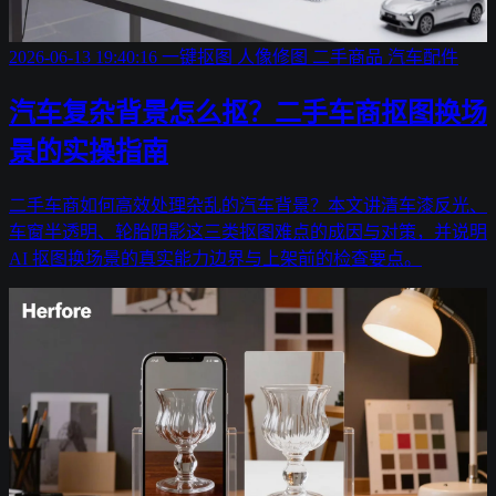
2026-06-13 19:40:16
一键抠图
人像修图
二手商品
汽车配件
汽车复杂背景怎么抠？二手车商抠图换场
景的实操指南
二手车商如何高效处理杂乱的汽车背景？本文讲清车漆反光、
车窗半透明、轮胎阴影这三类抠图难点的成因与对策，并说明
AI 抠图换场景的真实能力边界与上架前的检查要点。