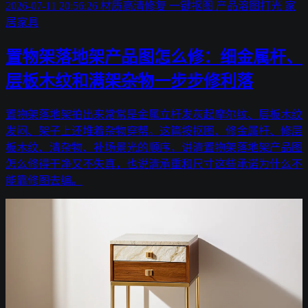
2026-07-11 20:56:26
材质高清修复
一键抠图
产品溶图打光
家
居家具
置物架落地架产品图怎么修：细金属杆、
层板木纹和满架杂物一步步修利落
置物架落地架拍出来常常是金属立杆发灰起摩尔纹、层板木纹
发闷、架子上还堆着杂物穿帮。这篇按抠图、修金属杆、修层
板木纹、清杂物、补场景光的顺序，讲清置物架落地架产品图
怎么修得干净又不失真，也说清承重和尺寸这些承诺为什么不
能靠修图去编。