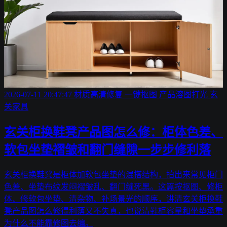
2026-07-11 20:47:47
材质高清修复
一键抠图
产品溶图打光
玄
关家具
玄关柜换鞋凳产品图怎么修：柜体色差、
软包坐垫褶皱和翻门缝隙一步步修利落
玄关柜换鞋凳是柜体加软包坐垫的混搭结构，拍出来常见柜门
色差、坐垫布纹发闷褶皱乱、翻门缝死黑。这篇按抠图、修柜
体、修软包坐垫、清杂物、补场景光的顺序，讲清玄关柜换鞋
凳产品图怎么修得利落又不失真，也说清鞋柜容量和坐垫承重
为什么不能靠修图去编。