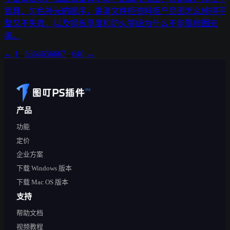
锁具、匀色补光的顺序，讲清文件柜资料柜产品图怎么修得平
整又不失真，以及钢板厚度和防火等级为什么不能靠修图去
编。
←
1
...
63
64
65
66
67
...
640
→
产品
功能
定价
企业方案
下载 Windows 版本
下载 Mac OS 版本
支持
帮助文档
视频教程