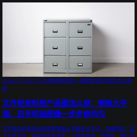
2026-07-11 20:17:32
材质高清修复
一键抠图
选区消除
办公家
具
文件柜资料柜产品图怎么修：钢板大平
面、拉手和抽屉缝一步步修均匀
文件柜资料柜拍出来常常钢板大平面反光不均、色差明显、拉
手金属发灰、抽屉缝里有阴影。这篇按抠图、修钢板、修拉手