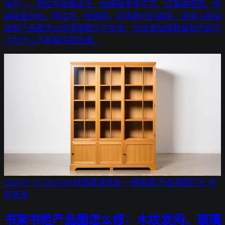
浅不一、铜拉手发暗没光、抽屉缝宽窄不齐。这篇按抠图、修
抽屉面木纹、修拉手、修缝隙、补场景光的顺序，讲清斗柜抽
屉柜产品图怎么修得顺眼又不失真，也说清抽屉数量和内部尺
寸为什么不能靠修图去编。
2026-07-11 20:39:09
材质高清修复
一键抠图
产品溶图打光
书
房家具
书架书柜产品图怎么修：木纹发闷、玻璃