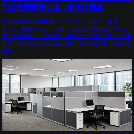
门反光和满架书本一步步修清爽
书架书柜拍出来常常是整体又暗又闷、木纹发灰、玻璃门一片
乱反光，架上还堆满书显得杂。这篇用问答把书架书柜产品图
怎么修讲清楚：从木纹提亮、玻璃门去反光到清理杂物、换底
补光，也说清层高承重这些参数为什么只能靠实测不能靠修图
去撑。