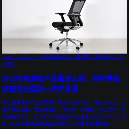
2026-07-11 20:21:51
材质高清修复
一键抠图
产品溶图打光
办
公家具
办公椅电脑椅产品图怎么修：网布靠背、
皮座和五星脚一步步修透
办公椅电脑椅拍出来常常网布发灰起摩尔纹、皮座反光乱、五
星脚镂空难抠。这篇按抠图、修网布、修皮座、修金属脚、补
场景光的顺序，讲清办公椅电脑椅产品图怎么修得干净又不失
真，以及承重气压杆这些参数为什么不能靠修图去编。