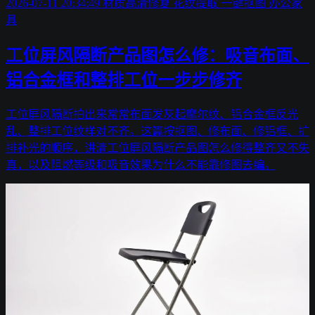
2026-07-11 20:34:49
材质高清修复
花纹提取
一键抠图
办公家
具
工位屏风隔断产品图怎么修：吸音布面、
铝合金框和整排工位一步步修齐
工位屏风隔断拍出来常常布面发灰起摩尔纹、铝合金框反光
乱、整排工位纹样对不齐。这篇按抠图、修布面、修铝框、扩
排补光的顺序，讲清工位屏风隔断产品图怎么修得整齐又不失
真，以及阻燃等级和吸音效果为什么不能靠修图去编。