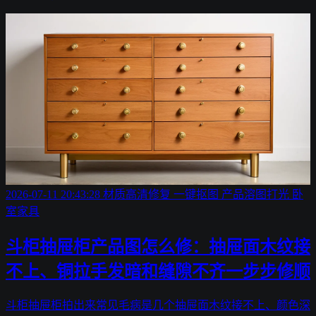
2026-07-11 20:43:28
材质高清修复
一键抠图
产品溶图打光
卧
室家具
斗柜抽屉柜产品图怎么修：抽屉面木纹接
不上、铜拉手发暗和缝隙不齐一步步修顺
斗柜抽屉柜拍出来常见毛病是几个抽屉面木纹接不上、颜色深