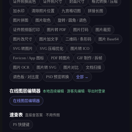
证件照换底色
证件照尺寸
封面尺寸
格式转换 / 压缩
加水印
清除照片位置
九宫格切图
拼接长图
图片拼图
图片取色
旋转 / 圆角 / 调色
证件照排版打印
图片转 PDF
图片打码
图片裁剪
图片改尺寸
图片加文字
二维码 / 条形码
图片 Base64
SVG 转图片
SVG 压缩优化
图片转 ICO
Favicon / App 图标
PDF 转图片
GIF 制作 / 拆帧
图片 OCR
图片转 SVG
图片对比
文档扫描
调色板 / 对比度
PSD 预览转换
全部 →
在线图层编辑器
本地连续编辑 · 游客先编辑 · 导出时登录
在线图层编辑器
速查表
直接查答案 · 不用传图
PS 快捷键