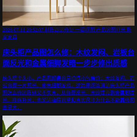
2026-07-11 20:52:07
材质高清修复
一键抠图
产品溶图打光
卧
室家具
床头柜产品图怎么修：木纹发闷、岩板台
面反光和金属细脚发暗一步步修出质感
床头柜个头小，产品图却最容易拍得小气廉价：木纹发闷、岩
板台面一片死光、金色细脚发暗。这篇用问答讲清床头柜产品
图怎么修出质感又不失真，从台面反光、木纹提亮到金属脚提
光、换底补光，也说清抽屉容量和真实尺寸为什么不能靠修图
去显大。