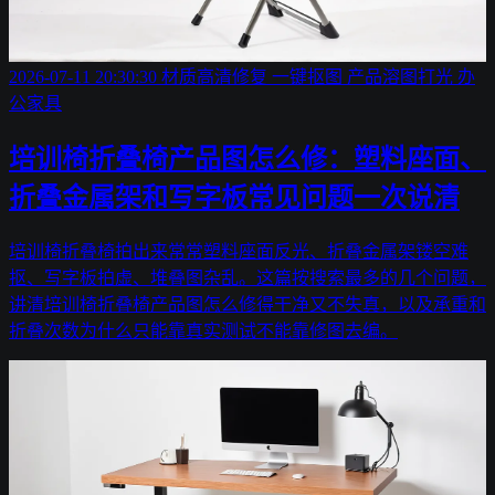
2026-07-11 20:30:30
材质高清修复
一键抠图
产品溶图打光
办
公家具
培训椅折叠椅产品图怎么修：塑料座面、
折叠金属架和写字板常见问题一次说清
培训椅折叠椅拍出来常常塑料座面反光、折叠金属架镂空难
抠、写字板拍虚、堆叠图杂乱。这篇按搜索最多的几个问题，
讲清培训椅折叠椅产品图怎么修得干净又不失真，以及承重和
折叠次数为什么只能靠真实测试不能靠修图去编。