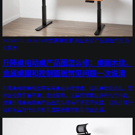
2026-07-11 20:26:10
材质高清修复
选区消除
产品溶图打光
办
公家具
升降桌电动桌产品图怎么修：桌面木纹、
金属桌腿和控制面板常见问题一次说清
升降桌电动桌拍出来常常桌面木纹发虚、金属桌腿反光乱、控
制面板数字看不清、走线穿帮。这篇按搜索最多的几个问题，
讲清升降桌电动桌产品图怎么修得干净又不失真，以及升降行
程和承重为什么只能靠真实参数不能靠修图去编。