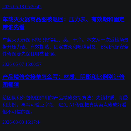
2026-05-18 05:20:45
车载灭火器商品图被退回：压力表、有效期和固定
带谁先看
车载灭火器图不能只修得红、亮、干净。本文从一次返检场景
拆开压力表、有效期贴、固定支架和喷嘴封签，说明汽配安全
件修图要先保住哪些证据。
2026-05-07 15:00:57
产品精修交接单怎么写：材质、阴影和比例别让修
图师猜
给团队和外包修图师用的产品精修交接方法：先锁材质、阴影
和比例，再写可验证字段，避免 AI 修图把真实卖点修成好看
但不可信的图。
2026-03-03 16:17:44