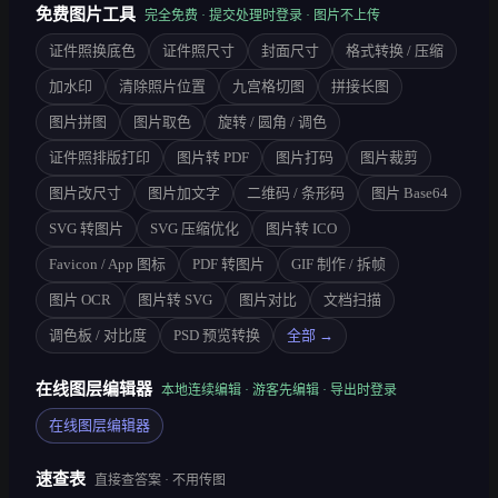
免费图片工具
完全免费 · 提交处理时登录 · 图片不上传
证件照换底色
证件照尺寸
封面尺寸
格式转换 / 压缩
加水印
清除照片位置
九宫格切图
拼接长图
图片拼图
图片取色
旋转 / 圆角 / 调色
证件照排版打印
图片转 PDF
图片打码
图片裁剪
图片改尺寸
图片加文字
二维码 / 条形码
图片 Base64
SVG 转图片
SVG 压缩优化
图片转 ICO
Favicon / App 图标
PDF 转图片
GIF 制作 / 拆帧
图片 OCR
图片转 SVG
图片对比
文档扫描
调色板 / 对比度
PSD 预览转换
全部 →
在线图层编辑器
本地连续编辑 · 游客先编辑 · 导出时登录
在线图层编辑器
速查表
直接查答案 · 不用传图