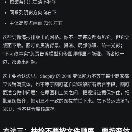
包装条码只提清不补字
同系列阴影方向向右下
主体高度占画面 72% 左右
这些词像海报排版里的网格。你不一定每次都看见它，但它让
版面不散。图叮负责清背景、提清、局部修瑕、统一光影；
“不可改事实”负责告诉模型和修图师哪里不能碰。两者缺一
边，都会出问题。
这里要承认边界。Shopify 的 2048 变体能力不等于每个商家都
应该铺满变体，也不等于图叮能自动理解所有后台字段。图叮
更适合做中间层：在原图和上架之间，把视觉证据保护住，把
批量图做齐，把明显不一致的图提前拦下来。它不替运营填写
SKU，也不替仓库核库存。
方法三：抽检不要按文件顺序，要按变体