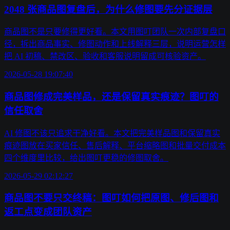
2048 张商品图复盘后，为什么修图要先分证据层
商品图不是只要修得更好看。本文用图叮团队一次内部复盘口
径，拆出商品事实、修图动作和上线解释三层，说明运营怎样
把 AI 初稿、禁改区、验收和客服说明留成可核验资产。
2026-05-28 19:07:40
商品图修成完美样品，还是保留真实痕迹？图叮的
信任取舍
AI 修图不该只追求干净好看。本文把完美样品图和保留真实
痕迹图放在买家信任、售后解释、平台缩略图和批量交付成本
四个维度里比较，给出图叮更稳的修图取舍。
2026-05-29 02:12:27
商品图不要只交终稿：图叮如何把原图、修后图和
返工点变成团队资产