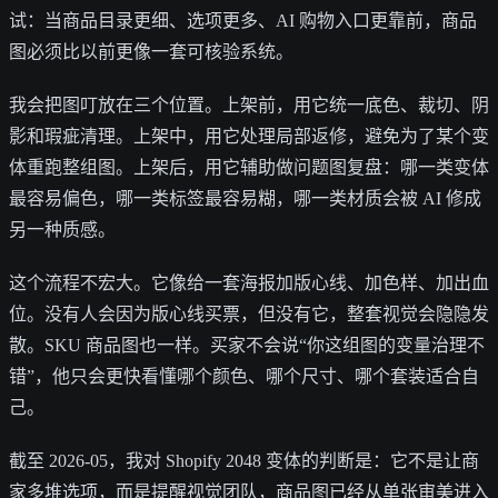
试：当商品目录更细、选项更多、AI 购物入口更靠前，商品
图必须比以前更像一套可核验系统。
我会把图叮放在三个位置。上架前，用它统一底色、裁切、阴
影和瑕疵清理。上架中，用它处理局部返修，避免为了某个变
体重跑整组图。上架后，用它辅助做问题图复盘：哪一类变体
最容易偏色，哪一类标签最容易糊，哪一类材质会被 AI 修成
另一种质感。
这个流程不宏大。它像给一套海报加版心线、加色样、加出血
位。没有人会因为版心线买票，但没有它，整套视觉会隐隐发
散。SKU 商品图也一样。买家不会说“你这组图的变量治理不
错”，他只会更快看懂哪个颜色、哪个尺寸、哪个套装适合自
己。
截至 2026-05，我对 Shopify 2048 变体的判断是：它不是让商
家多堆选项，而是提醒视觉团队，商品图已经从单张审美进入