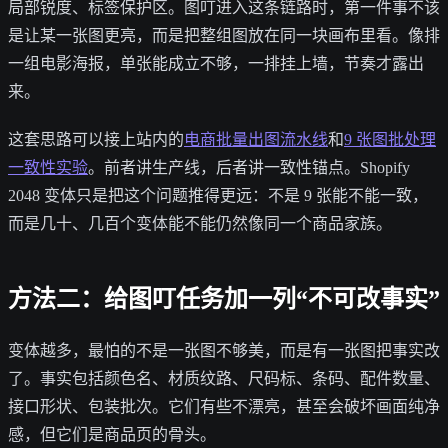
局部锐度、标签保护区。图叮进入这条链路时，第一件事不该
是让某一张图更亮，而是把整组图放在同一块画布里看。像排
一组电影海报，单张能成立不够，一排挂上墙，节奏才露出
来。
这套思路可以接上站内的
电商批量出图流水线
和
9 张图批处理
一致性实验
。前者讲生产线，后者讲一致性锚点。Shopify
2048 变体只是把这个问题推得更远：不是 9 张能不能一致，
而是几十、几百个变体能不能仍然像同一个商品家族。
方法二：给图叮任务加一列“不可改事实”
变体越多，最怕的不是一张图不够美，而是有一张图把事实改
了。事实包括颜色名、材质纹路、尺码标、条码、配件数量、
接口形状、包装批次。它们有些不漂亮，甚至会破坏画面纯净
感，但它们是商品页的骨头。