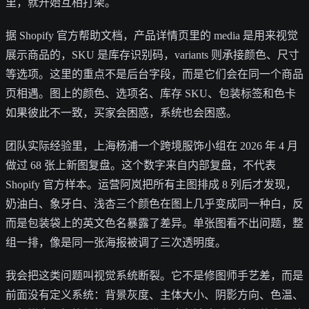
里，就开始互相打架。
据 Shopify 官方帮助文档，产品详情页里的 media 是用来视觉
展示商品的，SKU 是库存识别码，variants 则承接颜色、尺寸
等选项。这里的重点不是后台字段，而是它们会在同一个商品
页相遇。图上的颜色、选项名、库存 SKU、包装标签和色卡
如果彼此不一致，买家会困惑，系统也会困惑。
团队实际经验里，上海杨浦一个跨境服饰小组在 2026 年 4 月
做过 68 张上新图复盘。这个数字来自内部复盘，不代表
Shopify 官方样本。运营阿岚把所有主图排成 8 列后才发现，
奶油白、象牙白、浅杏三个颜色在图上几乎变成同一种白，反
而是包装袋上的英文色名暴露了差异。单张图看不出问题，整
组一排，像是同一张海报被调了三次透明度。
我会把这类问题叫视觉系统断裂。它不是修图师手艺差，而是
前面没有定义系统：背景灰度、主体大小、阴影方向、色温、