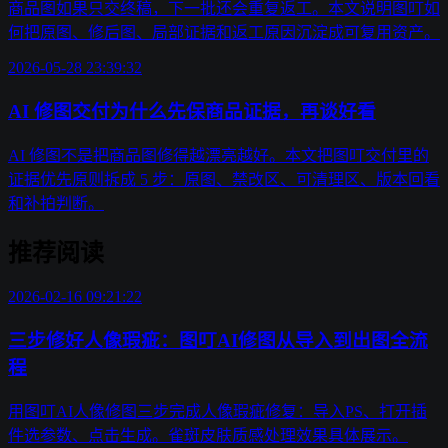
商品图如果只交终稿，下一批还会重复返工。本文说明图叮如
何把原图、修后图、局部证据和返工原因沉淀成可复用资产。
2026-05-28 23:39:32
AI 修图交付为什么先保商品证据，再谈好看
AI 修图不是把商品图修得越漂亮越好。本文把图叮交付里的
证据优先原则拆成 5 步：原图、禁改区、可清理区、版本回看
和补拍判断。
推荐阅读
2026-02-16 09:21:22
三步修好人像瑕疵：图叮AI修图从导入到出图全流
程
用图叮AI人像修图三步完成人像瑕疵修复：导入PS、打开插
件选参数、点击生成。雀斑皮肤质感处理效果具体展示。