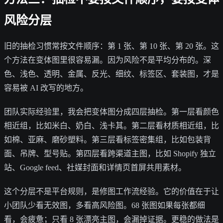
风险分层
旧的抽检习惯常按文件顺序：第 1 张、第 10 张、第 20 张。这
个方法在变体图里很容易漏。因为风险不是平均分布的。深
色、浅色、透明、金属、反光、细纹、标签区、套装图，才是
容易被 AI 改写的地方。
团队实际经验里，我会把变体图分成四层抽检。第一层看颜色
相近组，比如米白、奶白、浅卡其。第二层看材质相近组，比
如棉、亚麻、磨砂塑料。第三层看标签密集组，比如包装背
面、吊牌、型号贴。第四层看跨渠道主图，比如 Shopify 独立
站、Google feed、社媒封面和详情页首屏共用素材。
这个分层不是平台规则，是修图工作流经验。它的价值在于让
小团队少看无效图，多看高风险图。68 张图如果每张都细
看，会疲惫；只看 8 张漂亮主图，会漏掉证据。更稳的做法是