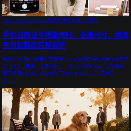
2026-06-15 09:38:37
人像修图
手机配件
AI修图
手机拍的证件照能用吗：合规尺寸、换底
色与裁剪的完整说明
手机拍的证件照到底能不能用？本文讲清证件照的合规判定标
准（尺寸、底色、头部比例）、自己拍常踩的坑，以及用AI
裁剪换底的思路，并介绍图叮AI的相关能力（以官网为
准）。