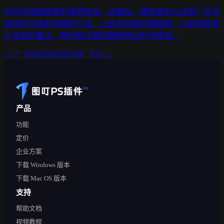
90年代校园照里的清透底妆、淡腮红、裸色唇怎么还原？本文
讲清年代色彩考据的方法、上色为何是合理推测、以及修复多
人合影的要点，帮你把泛黄校园照修出时代质感。
←
1
...
264
265
266
267
268
...
634
→
产品
功能
定价
企业方案
下载 Windows 版本
下载 Mac OS 版本
支持
帮助文档
视频教程