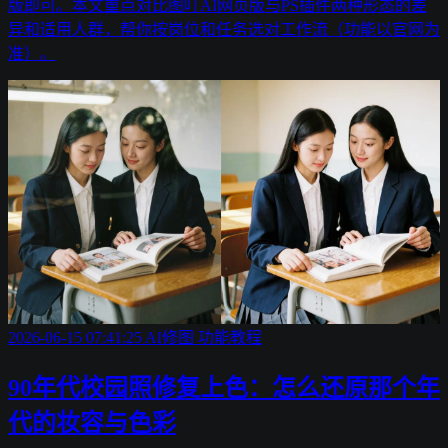
版即可。本文重点对比图叮AI网页版与PS插件两种形态的差
异和适用人群，帮你按岗位和任务选对工作流（功能以官网为
准）。
2026-06-15 07:41:25
AI修图
功能教程
90年代校园照修复上色：怎么还原那个年
代的妆容与色彩