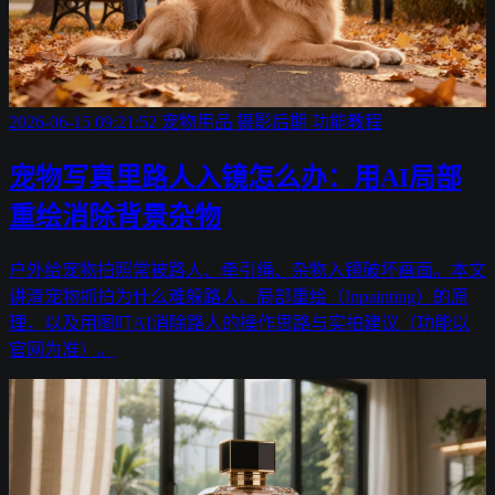
2026-06-15 09:21:52
宠物用品
摄影后期
功能教程
宠物写真里路人入镜怎么办：用AI局部
重绘消除背景杂物
户外给宠物拍照常被路人、牵引绳、杂物入镜破坏画面。本文
讲清宠物抓拍为什么难躲路人、局部重绘（Inpainting）的原
理，以及用图叮AI消除路人的操作思路与实拍建议（功能以
官网为准）。