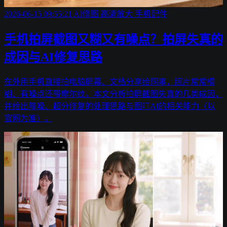
2026-06-15 09:55:21
AI修图
高清放大
手机配件
手机拍屏截图又糊又有噪点？拍屏失真的
成因与AI修复思路
在外用手机直接拍电脑屏幕、文档分享给同事，照片常常模
糊、有噪点还带摩尔纹。本文分析拍屏截图失真的几类成因，
并给出降噪、超分修复的处理思路与图叮AI的相关能力（以
官网为准）。