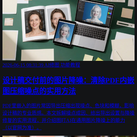
2026-06-15 08:31:39
AI修图
功能教程
设计稿交付前的图片降噪：清除PDF内嵌
图压缩噪点的实用方法
PDF里嵌入的图片常因导出压缩出现噪点、色块和模糊，影响
设计稿的专业质感。本文拆解噪点成因、给出导出设置与降噪
修复的实用流程，并介绍图叮AI在通用图片降噪上的能力
（以官网为准）。