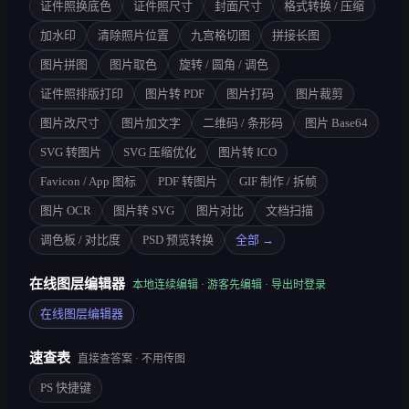
证件照换底色
证件照尺寸
封面尺寸
格式转换 / 压缩
加水印
清除照片位置
九宫格切图
拼接长图
图片拼图
图片取色
旋转 / 圆角 / 调色
证件照排版打印
图片转 PDF
图片打码
图片裁剪
图片改尺寸
图片加文字
二维码 / 条形码
图片 Base64
SVG 转图片
SVG 压缩优化
图片转 ICO
Favicon / App 图标
PDF 转图片
GIF 制作 / 拆帧
图片 OCR
图片转 SVG
图片对比
文档扫描
调色板 / 对比度
PSD 预览转换
全部 →
在线图层编辑器
本地连续编辑 · 游客先编辑 · 导出时登录
在线图层编辑器
速查表
直接查答案 · 不用传图
PS 快捷键