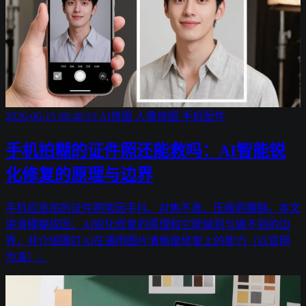
2026-06-15 08:48:23
AI修图
人像修图
手机配件
手机拍糊的证件照还能救吗：AI智能锐
化修复的原理与边界
手机应急拍的证件照常因手抖、对焦不准、压缩而模糊。本文
讲清模糊成因、AI锐化修复的原理和它能做到与做不到的边
界，并介绍图叮AI在通用图片清晰度修复上的能力（以官网
为准）。