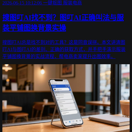
2026-06-15 10:12:06
一键抠图
服装电商
搜图叮AI找不到？图叮AI正确叫法与服
装平铺图换背景实操
搜图叮AI总是找不到对的工具？这是同音误拼。本文讲清图
叮AI与图叮AI的差别、正确的获取方式，并手把手演示服装
平铺图换背景的实战流程，帮电商卖家提升出图效率。