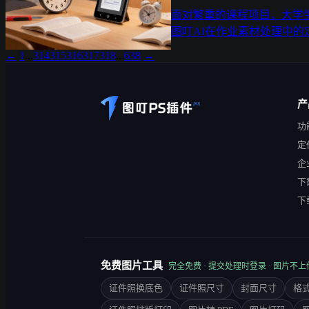
面对繁重的课程项目，大学
图叮AI在作业素材处理中的
←
1
...
314
315
316
317
318
...
638
→
产
功
定
企
下载
下载
免费图片工具
完全免费 · 提交处理时登录 · 图片不上
证件照换底色
证件照尺寸
封面尺寸
格式