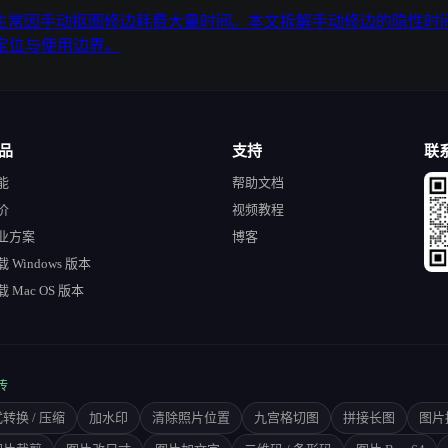
生常因手动抠图修边耗费大量时间。本文拆解手动修边的隐性时间
定位与使用边界。
品
支持
联
能
帮助文档
价
视频教程
业方案
博客
 Windows 版本
 Mac OS 版本
传
转换 / 压缩
加水印
清除照片位置
九宫格切图
拼接长图
图片