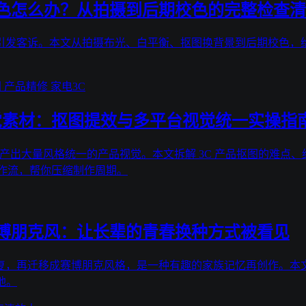
色怎么办？从拍摄到后期校色的完整检查清
引发客诉。本文从拍摄布光、白平衡、抠图换背景到后期校色，
图
产品精修
家电3C
视觉素材：抠图提效与多平台视觉统一实操指
内产出大量风格统一的产品视觉。本文拆解 3C 产品抠图的难点
免费工作流，帮你压缩制作周期。
博朋克风：让长辈的青春换种方式被看见
复，再迁移成赛博朋克风格，是一种有趣的家族记忆再创作。本
地。