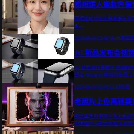
照相馆人像肤色偏
照相馆成片肤色偏黄偏灰常
诉。
2026-06-10 05:48:38
一键抠
3C 新品发布会
3C 新品发布需要在短周期
图与 Photopea 精修的
2026-06-10 05:08:21
AI修图
老照片上色再转赛
把泛黄黑白老照片先上色修
何用图叮AI配合修图工具落