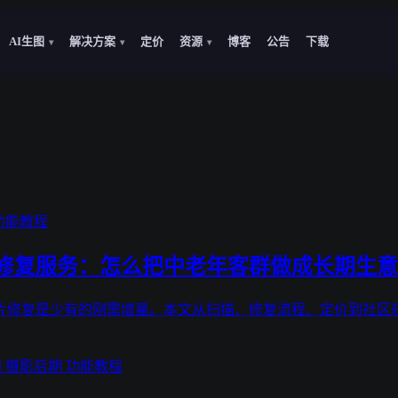
AI生图
解决方案
定价
资源
博客
公告
下载
▾
▾
▾
功能教程
修复服务：怎么把中老年客群做成长期生意
片修复是少有的刚需增量。本文从扫描、修复流程、定价到社区
图
摄影后期
功能教程