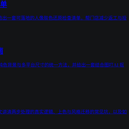
单
给出一套可落地的人像肤色还原检查清单，帮门店减少返工与投
南
、纯色背景与多平台尺寸的统一方法，并给出一套结合图叮AI 抠
文讲清两步处理的真实逻辑、上色与风格迁移的常见坑，以及如