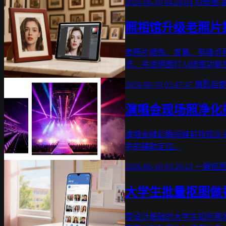
2026-06-10 04:28:04
AI修图
照相馆升级老照片
老照片褪色、发黄、有噪点
流，并说明图叮AI修图功
2026-06-10 03:47:47
摄影后
演唱会现场照净化
演唱会精彩瞬间被前排观众
中的辅助定位。
2026-06-10 03:26:23
一键抠
大学生批量抠图做
零设计基础的大学生如何高