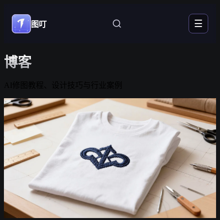
☰
图叮
博客
AI修图教程、设计技巧与行业案例