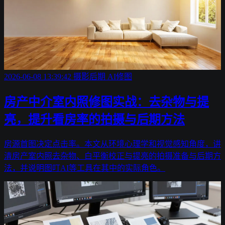
2026-06-08 13:39:42
摄影后期
AI修图
房产中介室内照修图实战：去杂物与提
亮，提升看房率的拍摄与后期方法
房源首图决定点击率。本文从环境心理学和视觉感知角度，讲
清房产室内照去杂物、白平衡校正与提亮的拍摄准备与后期方
法，并说明图叮AI等工具在其中的实际角色。