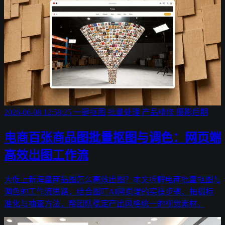
2026-06-08 12:58:25
一键抠图
批量处理
产品精修
摄影后期
电商百张商品图批量抠图与调色：网页端
高效出图工作流
大促上新海量商品图怎么高效出图？本文拆解电商批量抠图与
调色的工作流思路，结合图叮AI网页端的实操步骤、拍摄标
准化与抽查方法，帮团队稳定产出风格统一的视觉素材。