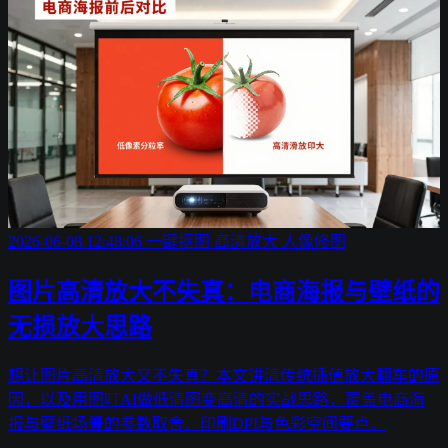
2026-06-08 12:48:06
一键抠图
高清放大
人像修图
图片高清放大不失真：电商海报与壁纸的
无损放大思路
想让图片高清放大又不失真？本文讲清传统插值放大翻车的原
因，以及用图叮AI做低清图变高清的实战思路，覆盖电商海
报与壁纸场景的参数取舍、印刷DPI与色彩空间要点。