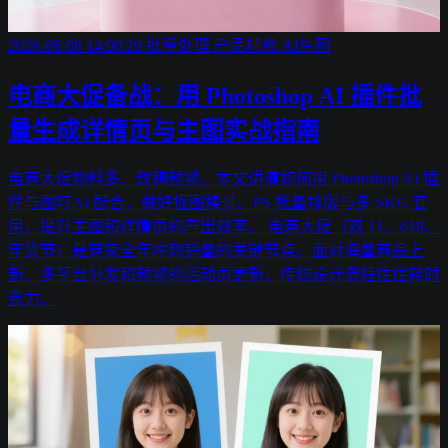
2026-06-08 14:00:20
批量处理
产品精修
AI生图
电商大促备战：用 Photoshop AI 插件批
量生成详情页与主图实战指南
电商大促物料多、改稿频繁。本文讲清如何用 Photoshop AI 插
件与图叮AI 配合，做好抠图换景、PS 批量排版与多 SKU 套
用，提升主图和详情页的产出效率。 电商大促（双 11、618、
年货节）是商家全年冲刺销量的关键节点。面对海量商品上
新、多平台分发和频繁的活动页更新，传统设计流程往往耗时
费力。