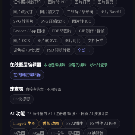
证件照排版打印
图片转 PDF
图片打码
图片裁剪
图片改尺寸
图片加文字
二维码 / 条形码
图片 Base64
SVG 转图片
SVG 压缩优化
图片转 ICO
Favicon / App 图标
PDF 转图片
GIF 制作 / 拆帧
图片 OCR
图片转 SVG
图片对比
文档扫描
调色板 / 对比度
PSD 预览转换
全部 →
在线图层编辑器
本地连续编辑 · 游客先编辑 · 导出时登录
在线图层编辑器
速查表
直接查答案 · 不用传图
PS 快捷键
AI 功能
PS 插件里的 AI（注册送 50 张）· 网页 AI 按张计费
Image-2 生图
香蕉 改图
PS AI插件
PS 插件 AI 修图
AI改图
AI生图
PS 插件一键抠图
AI 换背景