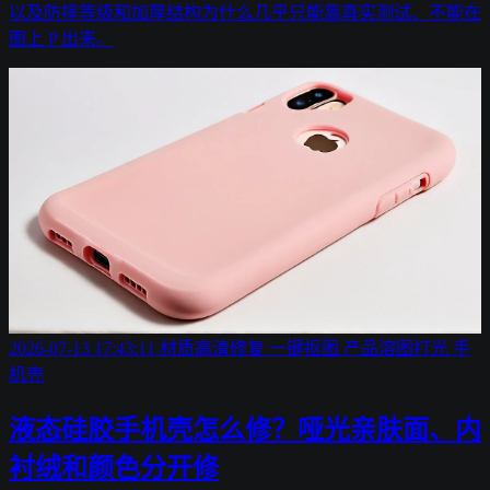
以及防摔等级和加厚结构为什么几乎只能靠真实测试、不能在
图上 P 出来。
2026-07-13 17:43:11
材质高清修复
一键抠图
产品溶图打光
手
机壳
液态硅胶手机壳怎么修？哑光亲肤面、内
衬绒和颜色分开修