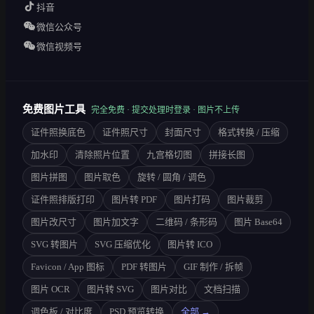
抖音
微信公众号
微信视频号
免费图片工具
完全免费 · 提交处理时登录 · 图片不上传
证件照换底色
证件照尺寸
封面尺寸
格式转换 / 压缩
加水印
清除照片位置
九宫格切图
拼接长图
图片拼图
图片取色
旋转 / 圆角 / 调色
证件照排版打印
图片转 PDF
图片打码
图片裁剪
图片改尺寸
图片加文字
二维码 / 条形码
图片 Base64
SVG 转图片
SVG 压缩优化
图片转 ICO
Favicon / App 图标
PDF 转图片
GIF 制作 / 拆帧
图片 OCR
图片转 SVG
图片对比
文档扫描
调色板 / 对比度
PSD 预览转换
全部 →