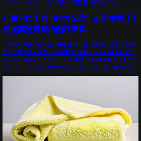
2026-07-13 18:56:02
花纹提取
一键抠图
材质高清修复
儿童毛巾卡通毛巾怎么修？母婴主图让卡
通图案更清晰的图叮步骤
儿童毛巾卡通毛巾拍出来图案发糊、颜色发闷，绒面又软塌
塌？这篇按步骤讲怎么用图叮网页版和Photoshop插件抠图、
提花纹、修材质、补打光，让卡通图案和A类母婴质感更接近
实物，附一个母婴店的真实返工小事，效果以图叮官网为准。