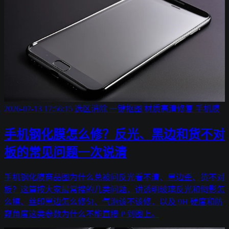
2026-07-13 17:56:15
选区消除
一键抠图
材质高清修复
手机膜
手机钢化膜怎么修？反光、黑边和货不对
板的常见问题一次说清
手机钢化膜商品图为什么总被问反光看不清、黑边歪、货不对
板？这篇按大家最常搜的几类问题，讲透明玻璃反光和倒影怎
么擦、丝印黑边怎么修匀、气泡该不该修，以及 9H 硬度和防
窥角度这类参数为什么不能直接 P 到图上。