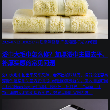
2026-07-13 18:02:47
材质高清修复
产品溶图打光
AI修图
浴巾大毛巾怎么修？加厚浴巾主图去平、
补厚实感的常见问题
浴巾大毛巾拍出来又平又薄、看不出加厚绒感，换背景还容易
穿帮？这篇用问答方式讲浴巾修图的高频疑问，怎么用图叮网
页版和Photoshop插件抠图、修材质、补打光、扩画面，让
70×140的大浴巾更接近实物，效果以图叮官网为准。