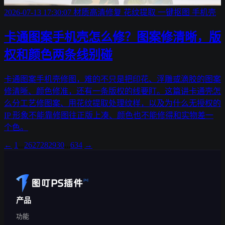
2026-07-13 17:30:07
材质高清修复
花纹提取
一键抠图
手机壳
卡通图案手机壳怎么修？图案修清晰，版
权和颜色两条线别碰
卡通图案手机壳修图，难的不只是把印花、浮雕或滴胶的图案
修清晰、颜色修准，还有一条版权的线要盯。这篇讲卡通壳怎
么分工艺修图案、用花纹提取处理纹样，以及为什么无授权的
IP 形象不能靠修图往正版上凑、颜色也不能修得和实物差一
个色。
←
1
...
26
27
28
29
30
...
634
→
产品
功能