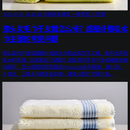
2026-07-13 18:42:43
材质高清修复
一键抠图
AI修图
擦头发毛巾干发帽怎么修？超细纤维吸水
巾主图的常见问题
擦头发的干发帽超细纤维吸水巾拍出来又平又暗、看不出蓬松
吸水的质感，纽扣和挂环还糊？这篇用问答讲干发帽修图的高
频疑问，怎么用图叮网页版和Photoshop插件抠图、修材质、
补打光，让吸水巾更接近实物，效果以图叮官网为准。