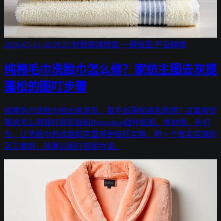
2026-07-13 18:29:25
材质高清修复
一键抠图
产品精修
纯棉毛巾洗脸巾怎么修？家纺主图去灰提
蓬松的图叮步骤
纯棉毛巾洗脸巾拍出来发灰、看不出蓬松绒毛质感？这篇按步
骤讲怎么用图叮网页版和Photoshop插件抠图、修材质、补打
光，让洗脸巾的纹路和克重感更接近实物，附一个真实店铺的
返工案例，效果以图叮官网为准。