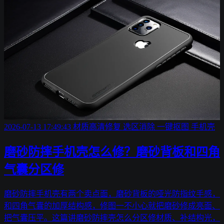
2026-07-13 17:49:43
材质高清修复
选区消除
一键抠图
手机壳
磨砂防摔手机壳怎么修？磨砂背板和四角
气囊分区修
磨砂防摔手机壳有两个卖点面，磨砂背板的哑光防指纹手感，
和四角气囊的加厚结构感，修图一不小心就把磨砂修成亮面、
把气囊压平。这篇讲磨砂防摔壳怎么分区修材质、补结构光，