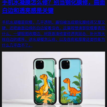
手机水凝膜怎么修？别当钢化膜修，曲面
白边和透亮感是关键
手机水凝膜是软膜，几乎透明，最怕被当成钢化膜修得又厚又
硬，还把曲面边缘的白边留着没收。这篇按想清楚软膜要表现
什么、一键抠图收膜边、材质高清修复修透亮贴合、补光放大
核白边的顺序，讲水凝膜怎么修，以及自愈和厚度这类性能为
什么几乎改不了。