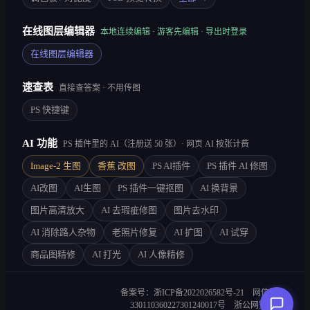
在线图层编辑器
本地连续编辑 · 游客先编辑 · 导出时登录
在线图层编辑器
速查表
直接查答案 · 不用传图
PS 快捷键
AI 功能
PS 插件里的 AI（注册送 50 张）· 网页 AI 按张计费
Image-2 生图
香蕉 改图
PS AI插件
PS 插件 AI 修图
AI改图
AI生图
PS 插件一键抠图
AI 换背景
图片高清放大
AI 去瑕疵修图
图片去水印
AI 消除路人杂物
老照片修复
AI 扩图
AI 试穿
商品图精修
AI 打光
AI 人像精修
备案号：浙ICP备2022026582号-21
网信算备
330110360227301240017号
浙公网安备