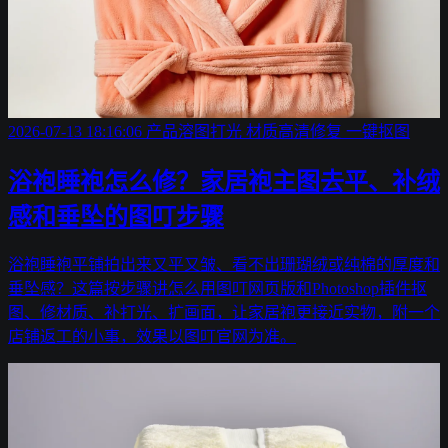
2026-07-13 18:16:06
产品溶图打光
材质高清修复
一键抠图
浴袍睡袍怎么修？家居袍主图去平、补绒
感和垂坠的图叮步骤
浴袍睡袍平铺拍出来又平又皱、看不出珊瑚绒或纯棉的厚度和
垂坠感？这篇按步骤讲怎么用图叮网页版和Photoshop插件抠
图、修材质、补打光、扩画面，让家居袍更接近实物，附一个
店铺返工的小事，效果以图叮官网为准。