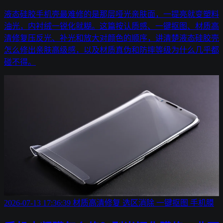
液态硅胶手机壳最难修的是那层哑光亲肤面，一提亮就变塑料
油光，内衬绒一锐化就糊。这篇按认质感、一键抠图、材质高
清修复压反光、补光和放大对颜色的顺序，讲清楚液态硅胶壳
怎么修出亲肤高级感，以及材质真伪和防摔等级为什么几乎都
碰不得。
2026-07-13 17:36:39
材质高清修复
选区消除
一键抠图
手机膜