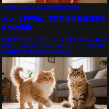
2026-06-11 13:55:51
服装电商
社交媒体
AI修图
PS AI 扩图实操：服装直播褶皱细节丢失
的恢复指南
服装直播图在适配不同平台比例时常被裁掉关键边缘、丢失褶
皱细节。本文讲清 PS 创成式扩充的开启方式，并拆解服装扩
图与褶皱细节恢复的提示词与融合技巧。