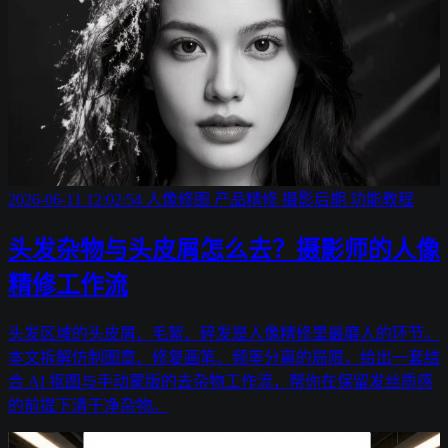
2026-06-11 12:02:54
人像修图
产品精修
摄影后期
功能教程
头发杂物与头皮屑怎么去？摄影师的人像
精修工作流
头发区域的头皮屑、毛絮、碎发是人像精修里最磨人的环节。
本文拆解仿制图章、修复画笔、频率分离的局限，给出一套结
合 AI 抠图与手动蒙版的去杂物工作流，帮你在保留发丝质感
的前提下清干净杂物。