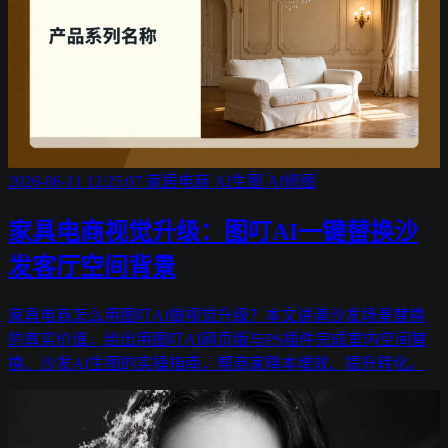
2026-06-11 12:25:07
家居电商
AI生图
AI修图
家具电商视觉升级：图叮AI一键替换沙
发客厅空间背景
家具电商怎么用图叮AI做视觉升级？本文讲清沙发场景替换
的真实价值，给出用图叮AI网页版与PS插件完成室内空间替
换、沙发AI生图的实操指南，帮商家降本增效、提升转化。