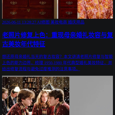
2026-06-11 13:28:27
AI修图
美妆电商
婚庆用品
老照片修复上色：重现母亲婚礼妆容与复
古美妆年代特征
想还原母亲婚礼当天的复古妆容？本文讲清老照片修复与智能
上色的能力边界，梳理 1950-1980 年代典型婚礼美妆特征，并
给出修复流程与避免过度推测的注意事项。