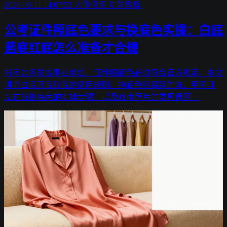
2026-06-11 14:07:53
人像修图
功能教程
公考证件照底色要求与换底色实操：白底
蓝底红底怎么准备才合规
报考公务员或事业单位，证件照底色必须符合官方规定。本文
讲清白底蓝底红底的适用规则、换底色容易踩的坑、用图叮
AI在线换底色的实操步骤，以及政审照片的常见误区。