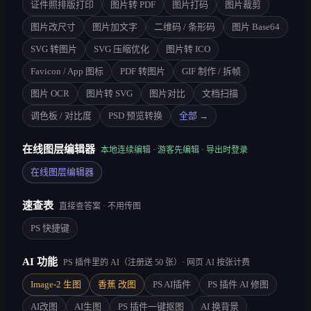
证件照排版打印
图片转 PDF
图片打码
图片裁剪
图片改尺寸
图片加文字
二维码 / 条形码
图片 Base64
SVG 转图片
SVG 压缩优化
图片转 ICO
Favicon / App 图标
PDF 转图片
GIF 制作 / 拆帧
图片 OCR
图片转 SVG
图片对比
文档扫描
调色板 / 对比度
PSD 预览转换
全部 →
在线图层编辑器
本地连续编辑 · 游客先编辑 · 导出时登录
在线图层编辑器
速查表
直接查答案 · 不用传图
PS 快捷键
AI 功能
PS 插件里的 AI（注册送 50 张）· 网页 AI 按张计费
Image-2 生图
香蕉 改图
PS AI插件
PS 插件 AI 修图
AI改图
AI生图
PS 插件一键抠图
AI 换背景