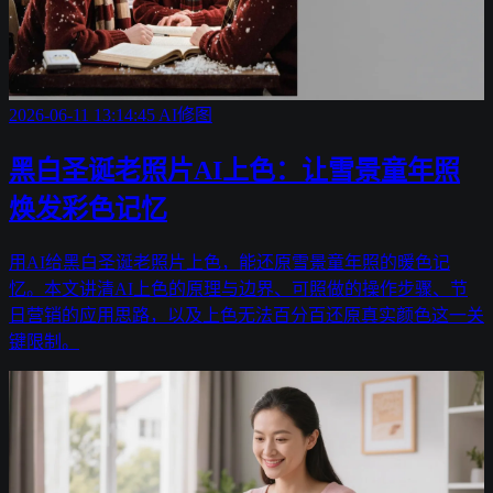
2026-06-11 13:14:45
AI修图
黑白圣诞老照片AI上色：让雪景童年照
焕发彩色记忆
用AI给黑白圣诞老照片上色，能还原雪景童年照的暖色记
忆。本文讲清AI上色的原理与边界、可照做的操作步骤、节
日营销的应用思路，以及上色无法百分百还原真实颜色这一关
键限制。