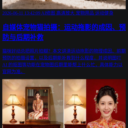
2026-06-11 13:42:09
AI修图
高清放大
宠物用品
运动健身
自媒体宠物猫拍摄：运动拖影的成因、预
防与后期补救
猫咪好动总把照片拍糊？本文讲清运动拖影的物理成因、前期
预防的拍摄设置，以及后期能补救到什么程度，并说明图叮
AI 的抠图等功能在宠物图后期里能帮上什么忙，具体能力以
官网为准。